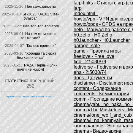
larp-links - Отчеты с игр (с
2025-11-20:
Про самозапреты
larp
index.html -
2025-10-13:
БГ-2025. U4102 "Лев-
Ультра"
howto/vpn - VPN для юзеро
howto/opds - OPDS на прак
2025-09-22:
Лап-топ-топ-топ-топ!
help - Мануал по работе с
2025-09-01:
На том же месте в
h0.zello - H0.Zello
тот же час?
h0.launcher - H0.Launcher
garage_sale
2025-04-07:
"Колесо времени"
game - Правила игры
2025-03-10:
"Хороша та сказка
freelove - Free love
без хэппи-энда"
fido - 2:5030/74
2025-01-21:
RAZA. Первый блин
fediverse - Fediverse и вокр
почти не комом!
eha - 2:5030/74
docs - Документы
статистика
посещений:
disclaimer - Disclaimer: н
252
content - Содержание
comments - Комментарии
архив понравившихся мне ссылок
comm - Последние коммен
cinema/yabu_no_naka_no_k
cinema/The.Musketeers - 
cinema/lone_wolf_and_cub
cinema/i_na_kamnyah_rastu
cinema/anime - Это канал 
cinema - Видео-архив