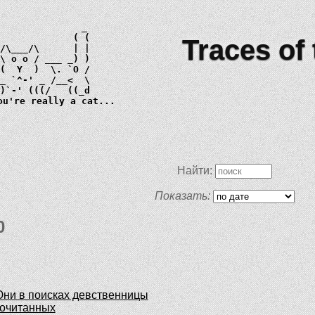
Traces of
 \ 
o o
_)
ou're really a cat...
Найти:
Показать:
0
Юни в поисках девственницы
рочитанных