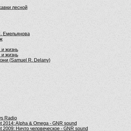
 хавки лесной
 И. Емельянова
дж
а и жизнь
я и жизнь
лэни (Samuel R. Delany)
ws Radio
out 2014: Alpha & Omega - GNR sound
out 2009: Ничто человеческое - GNR sound