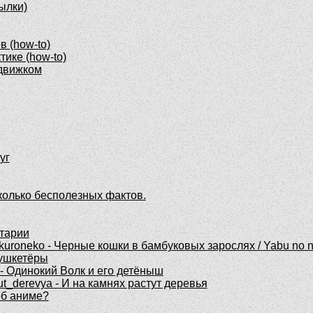
сылки)
в (how-to)
тике (how-to)
 движком
уг
есколько бесполезных фактов.
тарии
uroneko - Черные кошки в бамбуковых зарослях / Yabu no n
Мушкетёры
 - Одинокий Волк и его детёныш
t_derevya - И на камнях растут деревья
об аниме?