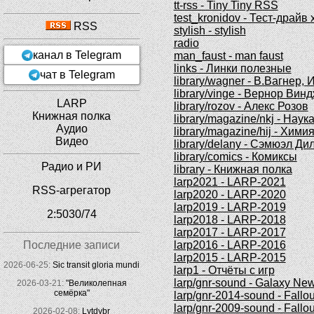
tt-rss - Tiny Tiny RSS
test_kronidov - Тест-драйв
RSS
stylish - stylish
radio
канал в Telegram
man_faust - man faust
links - Линки полезные
чат в Telegram
library/wagner - В.Вагнер,
library/vinge - Вернор Вин
LARP
library/rozov - Алекс Розов
Книжная полка
library/magazine/nkj - Наук
Аудио
library/magazine/hij - Хими
Видео
library/delany - Сэмюэл Ди
library/comics - Комиксы
Радио и РИ
library - Книжная полка
larp2021 - LARP-2021
RSS-агрегатор
larp2020 - LARP-2020
larp2019 - LARP-2019
2:5030/74
larp2018 - LARP-2018
larp2017 - LARP-2017
Последние записи
larp2016 - LARP-2016
larp2015 - LARP-2015
2026-06-25:
Sic transit gloria mundi
larp1 - Отчёты с игр
larp/gnr-sound - Galaxy Ne
2026-03-21:
"Великолепная
семёрка"
larp/gnr-2014-sound - Fall
larp/gnr-2009-sound - Fall
2026-02-08:
Lytdybr