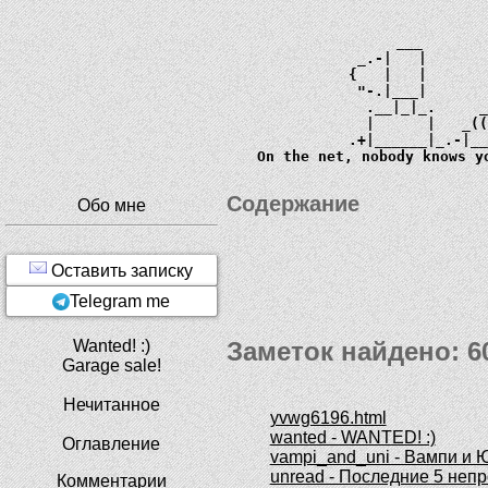
             ___       
         _.-|   |      
        {   |   |      
         "-.|___|      
          .__|_|_.     
          |      |   _
        .+|______|_.-|_
  On the net, nobody knows y
Содержание
Обо мне
Оставить записку
Telegram me
Заметок найдено: 6
Wanted! :)
Garage sale!
Нечитанное
yvwg6196.html
wanted - WANTED! :)
Оглавление
vampi_and_uni - Вампи и 
unread - Последние 5 неп
Комментарии