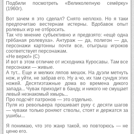
Подбили посмотреть «Великолепную семёрку»
(1960г).
Вот зачем я это сделал? Снято неплохо. Но я таки
предпочитаю вестернам истерны. Вдобавок опыт
ролевых игр не отбросить.
Так что мнение субъективно и предвзято: «ещё одна
грёбаная ролевуха». Антураж — да, полигон — да,
персонажи картонны почти все, отыгрыш игроков
соответствует персонажам.
«Не верю!» (С)
И вот в этом отличие от исходника Куросавы. Там все
персонажи — живые.
А тут... Еще и мелких ляпов мешок. На дуэли метнуть
нож, и уйти, не забрав его. Ну а чо, их там сундук этих
ножей. Десятиэтажные дома во времена дикого
запада... Чувак приходит в банду, и никого не смущает
левый незнакомый хмырь...
Про подсчёт патронов — это отдельно.
Пуля из револьвера прошивает руку с десяти шагов
— чуваки только роняют стволы, стоят и держатся за
ушибы...
Я понимаю, что это жанр такой, но повторюсь — не
ценю его.