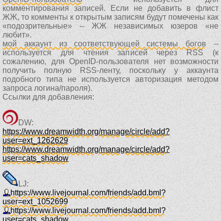
комментирования записей. Если не добавить в флист
ЖЖ, то комменты к открытым записям будут помечены как
«подозрительные» -- ЖЖ независимых юзеров «не
любит».
мой аккаунт из соответствующей системы богов
--
используется для чтения записей через RSS (к
сожалению, для OpenID-пользователя нет возможности
получить полную RSS-ленту, поскольку у аккаунта
подобного типа не используется авторизация методом
запроса логина/пароля).
Ссылки для добавления:
DW:
https://www.dreamwidth.org/manage/circle/add?
user=ext_1262629
https://www.dreamwidth.org/manage/circle/add?
user=cats_shadow
LJ:
https://www.livejournal.com/friends/add.bml?
user=ext_1052699
https://www.livejournal.com/friends/add.bml?
user=cats_shadow