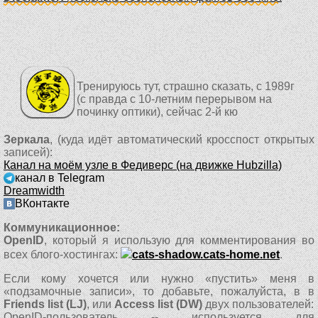
Тренируюсь тут, страшно сказать, с 1989г
(с правда с 10-летним перерывом на
починку оптики), сейчас 2-й кю
Зеркала
, (куда идёт автоматический кросспост открытых
записей):
Канал на моём узле в Федиверс (на движке Hubzilla)
канал в Telegram
Dreamwidth
ВКонтакте
Коммуникационное:
OpenID
, который я использую для комментирования во
всех блого-хостингах:
cats-shadow.cats-home.net
.
Eсли кому хочется или нужно «пустить» меня в
«подзамочные записи», то добавьте, пожалуйста, в в
Friends list (LJ)
, или
Access list (DW)
двух пользователей:
OpenID-пользователь
-- используется для