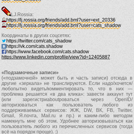
LJ.Rossia:
https://lj.rossia.org/friends/add.bml?user=ext_20336
https://lj.rossia.org/friends/add.bml?user=cats_shadow
Координаты в других соцсетях:
https://twitter.com/cats_shadow
https://vk.com/cats.shadow
https://www.facebook.com/cats.shadow
https://www.linkedin.com/profile/view?id=12405887
«Подзамочные записи»
(«подзамочной» может быть и часть записи) отсюда в
другие «зеркала» не транслируются. Если надо/хочется/
любопытно видеть/комментировать то, что в них —
проблема решается «в два клика»: завести аккаунт тут
(или зарегистриaboutроваться через OpenID/
авторизоваться как пользователь любого из
поддерживаемых сервисов: ЖЖ, DW, ВК, FB, Twitter,
Gmail, Я.почта, Mail.ru и пр.) и каким-либо методом
намекнуть мне об этом. Удобнее авторизовываться как
пользователь любого из перечисленных сервисов (тогда
всё на порядок проще). :)