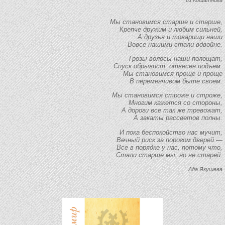
из Кошатника
Мы становимся старше и старше,
Крепче дружим и любим сильней,
А друзья и товарищи наши
Вовсе нашими стали вдвойне.
Грозы волосы наши полощат,
Спуск обрывист, отвесен подъем.
Мы становимся проще и проще
В переменчивом быте своем.
Мы становимся строже и строже,
Многим кажется со стороны,
А дороги все так же тревожат,
А закаты рассветов полны.
И пока беспокойство нас мучит,
Вечный риск за порогом дверей —
Все в порядке у нас, потому что,
Стали старше мы, но не старей.
Ада Якушева