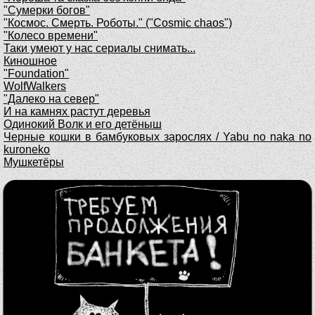
"Сумерки богов"
"Космос. Смерть. Роботы." ("Cosmic chaos")
"Колесо времени"
Таки умеют у нас сериалы снимать...
Киношное
"Foundation"
WolfWalkers
"Далеко на север"
И на камнях растут деревья
Одинокий Волк и его детёныш
Черные кошки в бамбуковых зарослях / Yabu no naka no
kuroneko
Мушкетёры