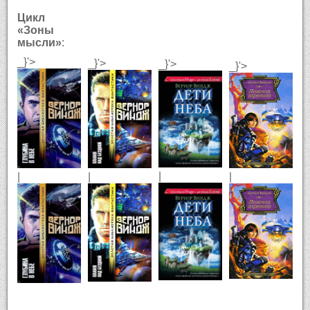
Цикл
«Зоны
мысли»
:
_}'>
_}'>
_}'>
_}'>
|
|
|
|