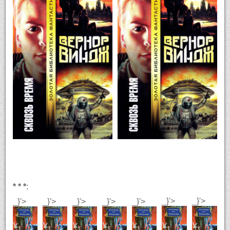
* * *
:
_}'>
_}'>
_}'>
_}'>
_}'>
_}'>
_}'>