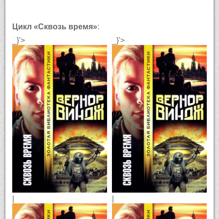
Цикл «Сквозь время»
:
_}'>
_}'>
|
|