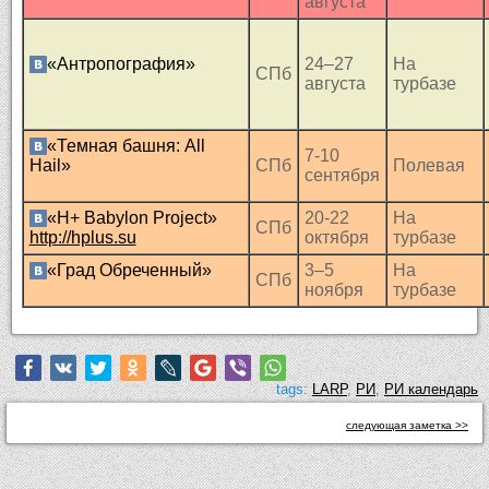
августа
«Антропография»
24–27
На
СПб
августа
турбазе
«Темная башня: All
7-10
Hail»
СПб
Полевая
сентября
«H+ Babylon Project»
20-22
На
СПб
http://hplus.su
октября
турбазе
«Град Обреченный»
3–5
На
СПб
ноября
турбазе
tags:
LARP
,
РИ
,
РИ календарь
следующая заметка >>