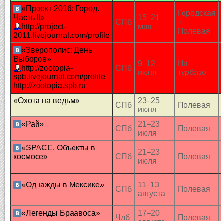
«Проект 2016: Город.
Городская
Часть II»
15–21
СПб
+
http://project-
мая
Полевая
2011.livejournal.com/profile
«Зверополис: День
Выборов»
9–12
На
http://zootopia-
СПб
июня
турбазе
spb.livejournal.com/profile
http://zootopia.spb.ru
«Охота на ведьм»
23–25
СПб
Полевая
июня
«Рай»
21–23
СПб
Полевая
июля
«SPACE. Объекты в
21–23
космосе»
СПб
Полевая
июля
«Однажды в Мексике»
11–13
СПб
Полевая
августа
«Легенды Браавоса»
17–20
Члб
Полевая