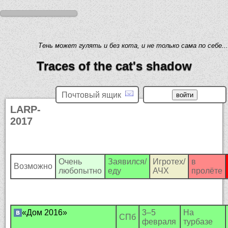
Тень может гулять и без кота, и не только сама по себе...
Traces of the cat's shadow
Почтовый ящик
LARP-
2017
Очень
Заявился/
Игротех/
в
Возможно
любопытно
еду
АЧХ
пролёте
«Дом 2016»
3–5
На
СПб
февраля
турбазе