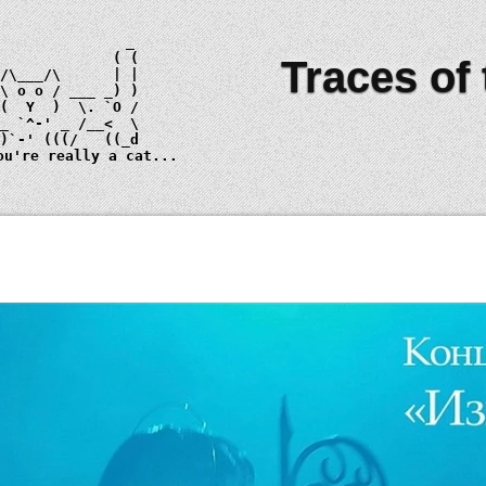
Traces of
 \ 
o o
_)
ou're really a cat...