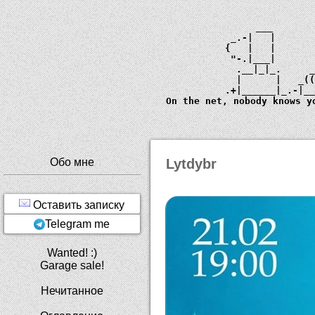
             ___       
         _.-|   |      
        {   |   |      
         "-.|___|      
          .__|_|_.     
          |      |   _
        .+|______|_.-|_
  On the net, nobody knows y
Обо мне
Lytdybr
Оставить записку
Telegram me
Wanted! :)
Garage sale!
Нечитанное