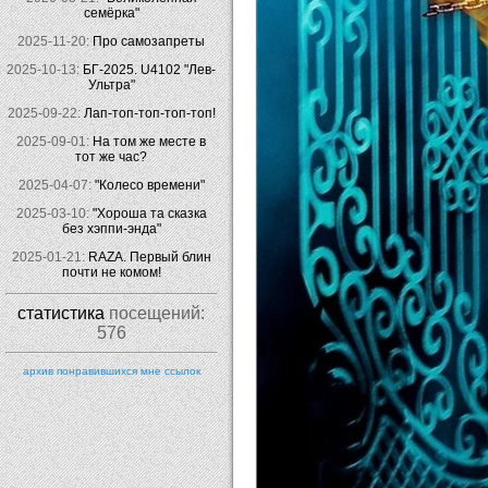
семёрка"
2025-11-20:
Про самозапреты
2025-10-13:
БГ-2025. U4102 "Лев-
Ультра"
2025-09-22:
Лап-топ-топ-топ-топ!
2025-09-01:
На том же месте в
тот же час?
2025-04-07:
"Колесо времени"
2025-03-10:
"Хороша та сказка
без хэппи-энда"
2025-01-21:
RAZA. Первый блин
почти не комом!
статистика
посещений:
576
архив понравившихся мне ссылок