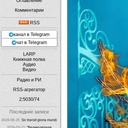
Оглавление
Комментарии
RSS
канал в Telegram
чат в Telegram
LARP
Книжная полка
Аудио
Видео
Радио и РИ
RSS-агрегатор
2:5030/74
Последние записи
2026-06-25:
Sic transit gloria mundi
2026-03-21:
"Великолепная