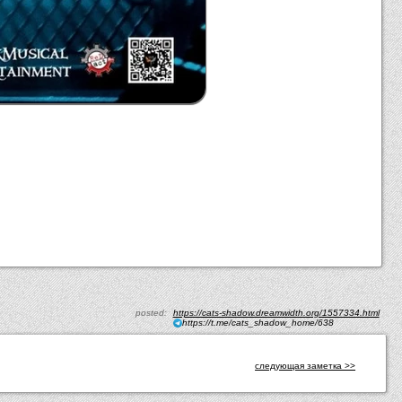
posted:
https://cats-shadow.dreamwidth.org/1557334.html
https://t.me/cats_shadow_home/638
следующая заметка >>