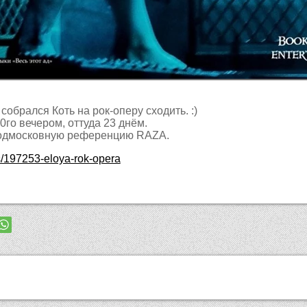
собрался Коть на рок-оперу сходить. :)
0го вечером, оттуда 23 днём.
 подмосковную референцию RAZA.
ts/197253-eloya-rok-opera