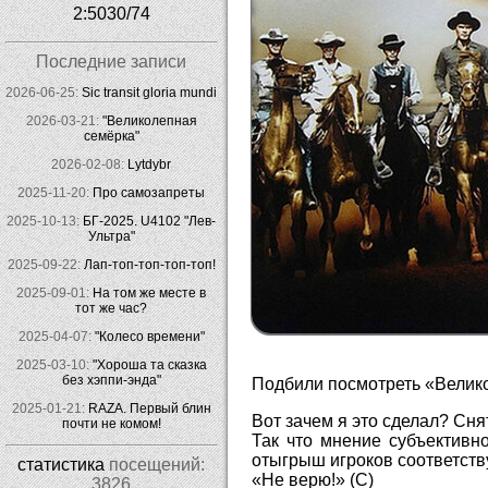
2:5030/74
Последние записи
2026-06-25:
Sic transit gloria mundi
2026-03-21:
"Великолепная
семёрка"
2026-02-08:
Lytdybr
2025-11-20:
Про самозапреты
2025-10-13:
БГ-2025. U4102 "Лев-
Ультра"
2025-09-22:
Лап-топ-топ-топ-топ!
2025-09-01:
На том же месте в
тот же час?
2025-04-07:
"Колесо времени"
2025-03-10:
"Хороша та сказка
без хэппи-энда"
Подбили посмотреть «Велико
2025-01-21:
RAZA. Первый блин
Вот зачем я это сделал? Сня
почти не комом!
Так что мнение субъективн
отыгрыш игроков соответств
статистика
посещений:
«Не верю!» (С)
3826