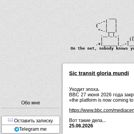
             ___       
         _.-|   |      
        {   |   |      
         "-.|___|      
          .__|_|_.     
          |      |   _
        .+|______|_.-|_
  On the net, nobody knows y
Sic transit gloria mundi
Уходит эпоха.
BBC 27 июня 2026 года закр
«the platform is now coming to t
Обо мне
https://www.bbc.com/mediacentr
Вот такие дела...
Оставить записку
25.06.2026
Telegram me