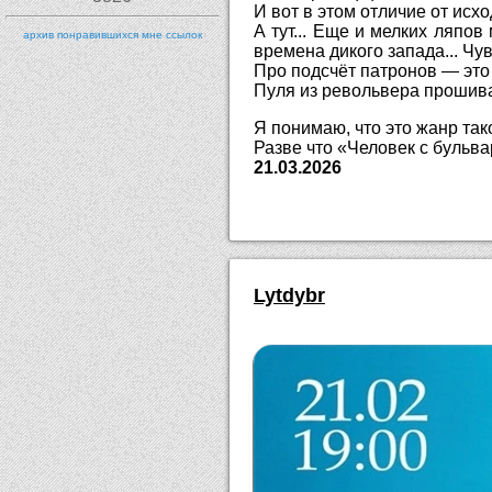
И вот в этом отличие от ис
А тут... Еще и мелких ляпов
архив понравившихся мне ссылок
времена дикого запада... Чу
Про подсчёт патронов — это
Пуля из револьвера прошивае
Я понимаю, что это жанр так
Разве что «Человек с бульва
21.03.2026
Lytdybr