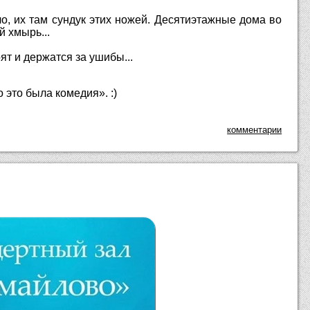
 чо, их там сундук этих ножей. Десятиэтажные дома во
й хмырь...
ят и держатся за ушибы...
 это была комедия». :)
комментарии