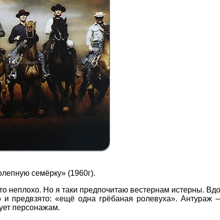
лепную семёрку» (1960г).
то неплохо. Но я таки предпочитаю вестернам истерны. Вдо
о и предвзято: «ещё одна грёбаная ролевуха». Антураж 
ует персонажам.