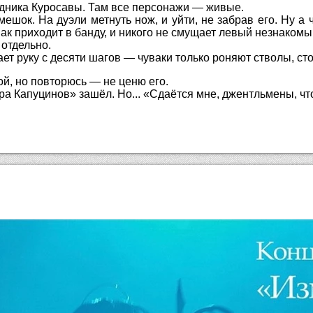
ходника Куросавы. Там все персонажи — живые.
 мешок. На дуэли метнуть нож, и уйти, не забрав его. Ну а
вак приходит в банду, и никого не смущает левый незнакомы
 отдельно.
т руку с десяти шагов — чуваки только роняют стволы, сто
ой, но повторюсь — не ценю его.
ра Капуцинов» зашёл. Но... «Сдаётся мне, джентльмены, что