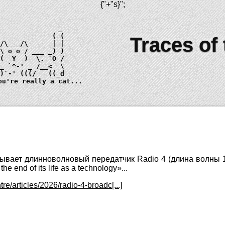
{"+"s}
";
Traces of
 \ 
o o
_)
ou're really a cat...
ывает длинноволновый передатчик Radio 4 (длина волны 1
he end of its life as a technology»...
e/articles/2026/radio-4-broadc[...]