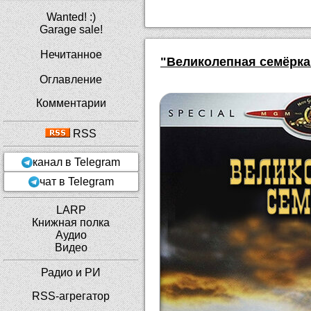
Wanted! :)
Garage sale!
Нечитанное
"Великолепная семёрка
Оглавление
Комментарии
RSS
канал в Telegram
чат в Telegram
LARP
Книжная полка
Аудио
Видео
Радио и РИ
RSS-агрегатор