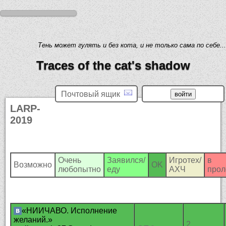
Тень может гулять и без кота, и не только сама по себе...
Traces of the cat's shadow
Почтовый ящик
LARP-
2019
Очень
Заявился/
Игротех/
в
Возможно
OK
любопытно
еду
АХЧ
прол
«НИИЧАВО. Исполнение
желаний.»
2