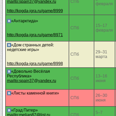
mailto:spain37@yandex.ru
СПб
февраля
http://kogda-igra.ru/game/8999
«Антарктида»
15–17
СПб
февраля
http://kogda-igra.ru/game/8971
«Дом странных детей:
недетские игры»
29–31
СПб
марта
http://kogda-igra.ru/game/8998
«Довольно Весёлая
Республика»
13–16
СПб
mailto:spain37@yandex.ru
июня
«Листы каменной книги»
26–30
СПб
июня
«Град Питер»
5–7
mailto:melian87@list.ru
СПб