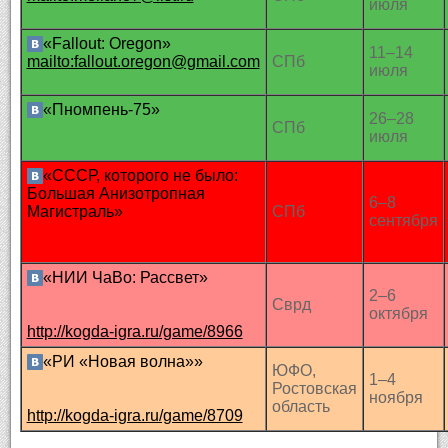
июля
«Fallout: Oregon»
11–14
mailto:fallout.oregon@gmail.com
СПб
июля
«Пномпень-75»
26–28
СПб
июля
«СССР, которого не было:
Большая Анизотропная
6–8
Магистраль»
СПб
сентября
«НИИ ЧаВо: Рассвет»
2–6
Сврд
октября
http://kogda-igra.ru/game/8966
«РИ «Новая волна»»
ЮФО,
1–4
Ростовская
ноября
область
http://kogda-igra.ru/game/8709