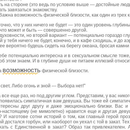
ять на стороне (это ведь по условию выше — достойные люди
дать завязаться знакомству.
 Важна возможность физической близости, как один из трех
очно, что у них ничего не будет — это один уровень глубин
 что может и быть — совершенно другой.
здуховности, но второй вариант — потенциально гораздо гл
 у тебя ничего не будет, конечно, и в кафе сходишь, и до а
е вероятно будешь сидеть на берегу океана, бросая камни в
тебе потенциально интересна и в сексуальном смысле тоже,
б этом знаем. И в глубине души не питаем иллюзий относи
а
ВОЗМОЖНОСТЬ
физической близости.
свет, Либо огонь и зной — Выбора нет!”
все еще раз, но под другим углом. Представим, у вас никог
 появилась симпатичная вам девушка. Вы тоже ей симпатич
тересны друг другу и даже эмоционально близки. Вас и 
по-настоящему (не мимолетно) нравится еще и другая дев
 И наготове сотни историй о том, как главный герой проз
й достался горбун, или наоборот он уехал с той в закат. Те
хать с Единственной в закат? Образ так привлекателен.