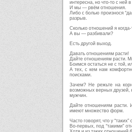
интересна, но что-то с ней в
И мы — рвём отношения.
Либо с болью произнося “да
разрыв.
Сколько отношений я когда-
А вы — разбивали?
Есть другой выход.
Давать отношениям расти!
Дайте отношениям расти. М
Боимся остаться не с той, ил
А тех, с кем нам комфортн
поисками.
Зачем? Не режьте на корн
возможных верных друзей, н
мужчин.
Дайте отношениям расти. 
имеют множество форм.
Часто говорят, что у “таких
Во-первых, под “такими” от
Хотя и из таких отношений 