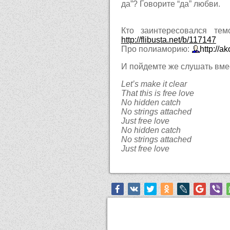
да”? Говорите “да” любви.
Кто заинтересовался те
http://flibusta.net/b/117147
Про полиаморию:
http://a
И пойдемте же слушать вме
Let’s make it clear
That this is free love
No hidden catch
No strings attached
Just free love
No hidden catch
No strings attached
Just free love