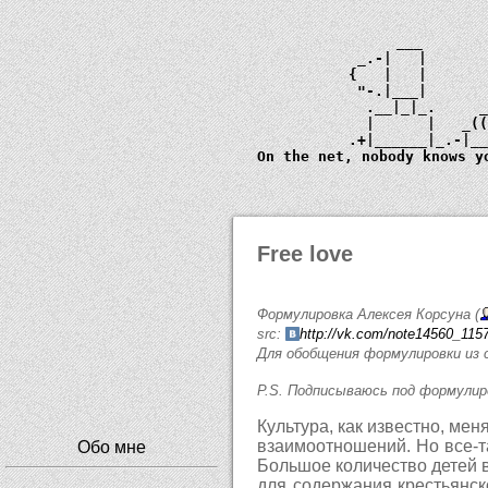
             ___       
         _.-|   |      
        {   |   |      
         "-.|___|      
          .__|_|_.     
          |      |   _
        .+|______|_.-|_
  On the net, nobody knows y
Free love
Формулировка Алексея Корсуна (
src:
http://vk.com/note14560_115
Для обобщения формулировки из 
P.S. Подписываюсь под формулиро
Культура, как известно, ме
взаимоотношений. Но все-т
Обо мне
Большое количество детей 
для содержания крестьянск