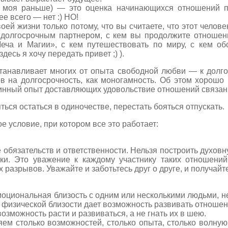
и моя раньше) — это оценка начинающихся отношений п
ее всего — нет :) НО!
оей жизни только потому, что вы считаете, что этот челов
м долгосрочным партнером, с кем вы продолжите отношен
Меча и Магии», с кем путешествовать по миру, с кем 
десь я хочу передать привет ;) ).
останавливает многих от опыта свободной любви — к дол
 на долгосрочность, как моногамность. Об этом хорошо 
линный опыт доставляющих удовольствие отношений связан
ться остаться в одиночестве, перестать бояться отпускать.
е условие, при котором все это работает:
 обязательств и ответственности. Нельзя построить духов
тки. Это уважение к каждому участнику таких отношений
разрывов. Уважайте и заботьтесь друг о друге, и получайте
моциональная близость с одним или несколькими людьми, н
 физической близости дает возможность развивать отношен
зможность расти и развиваться, а не гнать их в шею.
ем столько возможностей, столько опыта, столько волну