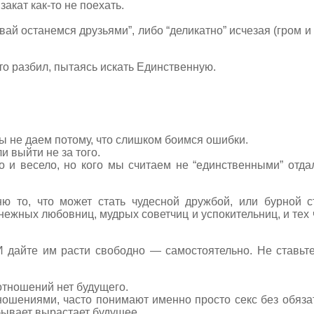
 закат как-то не поехать.
вай останемся друзьями”, либо “деликатно” исчезая (гром и
то разбил, пытаясь искать Единственную.
ы не даем потому, что слишком боимся ошибки.
и выйти не за того.
о и весело, но кого мы считаем не “единственными” отд
ю то, что может стать чудесной дружбой, или бурной с
ежных любовниц, мудрых советчиц и успокительниц, и тех ч
И дайте им расти свободно — самостоятельно. Не ставьт
” отношений нет будущего.
ношениями, часто понимают именно просто секс без обязате
бывает вырастает будущее.