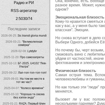
Она, конечно, есть. Вообщ
Радио и РИ
разное время. Может, нужн
одном?
RSS-агрегатор
Эмоциональная близость
2:5030/74
Кому-то нравится смеяться 
как у вас, а у меня было та
Последние записи
классная”. Эмоции.
2026-06-25:
Sic transit gloria mundi
Но снова вступает в дело 
Выбери Одного, добейся Её
2026-03-21:
"Великолепная
семёрка"
Но почему бы, черт возьми,
2026-02-08:
Lytdybr
смаковать вино с любитель
2025-11-20:
Про самозапреты
уйдем от частностей, иначе
фехтованием и электроникой.
2025-10-13:
БГ-2025. U4102 "Лев-
Ультра"
Физическая близость
2025-09-22:
Лап-топ-топ-топ-топ!
Самая острая тема. Вспо
человеколюбивы и гуманны, 
2025-09-01:
На том же месте в
тот же час?
Но как только эти “люди” 
2025-04-07:
"Колесо времени"
меняется.
2025-03-10:
"Хороша та сказка
без хэппи-энда"
Вызовет ли у вас положи
несколькими парнями? Дума
2025-01-21:
RAZA. Первый блин