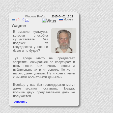
Windows Firefox
2015-04-02 12:29
0
0
Москва
Vitus
Wagner
В смысле, культуры,
которая способна
существовать без
подачек от
государства у нас не
было и не будет?
Тут вроде никто не предлагает
запретить собираться по квартирам и
петь песни, или писать тексты и
публиковать их в интернете. Не хотят
на это денег давать. Ну и хрен с ними
с ихними ароматными деньгами.
Вообще у нас без господдержки могут
даже мюзикл поставить. Правда,
больше двух представлений дать не
получается.