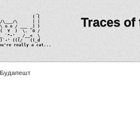
Traces of
 \ 
o o
_)
ou're really a cat...
 Будапешт