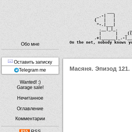
             ___       
         _.-|   |      
        {   |   |      
         "-.|___|      
          .__|_|_.     
          |      |   _
        .+|______|_.-|_
  On the net, nobody knows y
Обо мне
Оставить записку
Масяня. Эпизод 121.
Telegram me
Wanted! :)
Garage sale!
Нечитанное
Оглавление
Комментарии
RSS