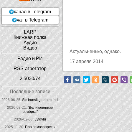
канал в Telegram
чат в Telegram
LARP
Книжная полка
Аудио
Видео
Актуальненько, однако.
Радио и РИ
17 апреля 2014
RSS-агрегатор
2:5030/74
Последние записи
2026-06-25:
Sic transit gloria mundi
2026-03-21:
"Великолепная
семёрка"
2026-02-08:
Lytdybr
2025-11-20:
Про самозапреты