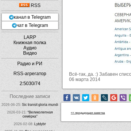
RSS
канал в Telegram
чат в Telegram
LARP
Книжная полка
Аудио
Видео
Радио и РИ
RSS-агрегатор
Всё-так, да. :) Забавен спис
06 марта 2014
2:5030/74
Последние записи
2026-06-25:
Sic transit gloria mundi
2026-03-21:
"Великолепная
<< предыдущая заметка
семёрка"
2026-02-08:
Lytdybr