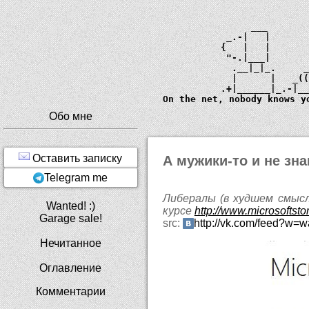
             ___       
         _.-|   |      
        {   |   |      
         "-.|___|      
          .__|_|_.     
          |      |   _
        .+|______|_.-|_
  On the net, nobody knows y
Обо мне
Оставить записку
А мужики-то и не знаю
Telegram me
Либералы (в худшем смысл
Wanted! :)
курсе
http://www.microsofts
Garage sale!
src:
http://vk.com/feed?w=
Нечитанное
Оглавление
Комментарии