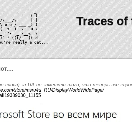
Traces of
 \ 
o o
_)
ou're really a cat...
т....
е слова) за UA не заметили того, что теперь все евр
tore.com/store/msru/ru_RU/DisplayWorldWidePage/
wall19389030_11155