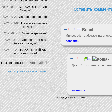
2025-11-20:
Про самозапреты
2025-10-13:
БГ-2025. U4102 "Лев-
Оставить коммент
Ультра"
2025-09-22:
Лап-топ-топ-топ-топ!
2025-09-01:
На том же месте в
тот же час?
0
0
Bench
2025-04-07:
"Колесо времени"
Микрософт работает на опере
2025-03-10:
"Хороша та сказка
без хэппи-энда"
2025-01-21:
RAZA. Первый блин
почти не комом!
0
0
Кошак
статистика
посещений:
16
Дык! О том речь и! Украин
архив понравившихся мне ссылок
<< предыдущая заметка