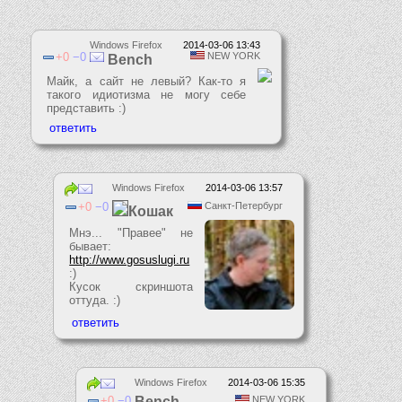
Windows Firefox
2014-03-06 13:43
0
0
NEW YORK
Bench
Майк, а сайт не левый? Как-то я
такого идиотизма не могу себе
представить :)
Windows Firefox
2014-03-06 13:57
0
0
Санкт-Петербург
Кошак
Мнэ... "Правее" не
бывает:
http://www.gosuslugi.ru
:)
Кусок скриншота
оттуда. :)
Windows Firefox
2014-03-06 15:35
0
0
Bench
NEW YORK