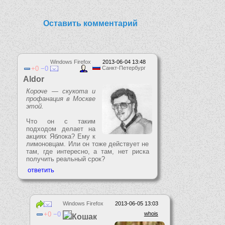
Оставить комментарий
Windows Firefox
2013-06-04 13:48
0
0
Санкт-Петербург
Aldor
Короче — скукота и
профанация в Москве
этой.
Что он с таким
подходом делает на
акциях Яблока? Ему к
лимоновцам. Или он тоже действует не
там, где интересно, а там, нет риска
получить реальный срок?
Windows Firefox
2013-06-05 13:03
0
0
whois
Кошак