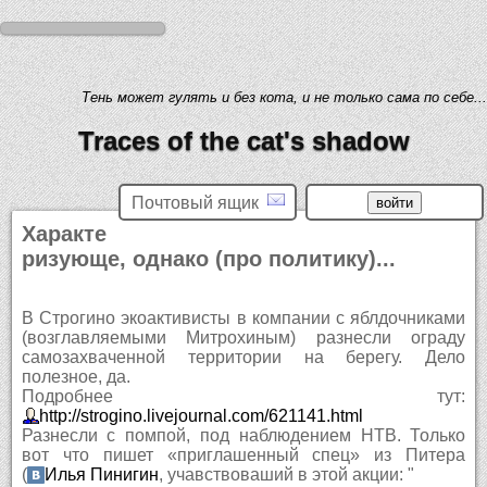
Тень может гулять и без кота, и не только сама по себе...
Traces of the cat's shadow
Почтовый ящик
Характе
ризующе, однако (про политику)...
В Строгино экоактивисты в компании с яблдочниками
(возглавляемыми Митрохиным) разнесли ограду
самозахваченной территории на берегу. Дело
полезное, да.
Подробнее тут:
http://strogino.livejournal.com/621141.html
Разнесли с помпой, под наблюдением НТВ. Только
вот что пишет «приглашенный спец» из Питера
(
Илья Пинигин
, учавствоваший в этой акции: "