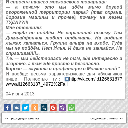
Я спросил нашего московского товарища:
— а почему это мы идём мимо другой
огороженной территории парка? (там охрана,
дорогие машины и прочее), почему не лезем
ТУДА??!!!
Мне ответили:
— «туда не пойдём. Не спрашивай почему. Там
Дима-айфончик любит отдыхать. На водных
лыжах кататься. Группа альфа на входе. Туда
мы не пойдём. Нет Илья. И даже не заикайся. Не
спрашивай!!!».
Т.е. — мы действовали не там, где интересно и
азартно, а там где просто и безопасно.
Короче — скукота и профанация в Москве этой.
"
И вообще весьма характеризующе для яблочников
пишет. Полностью тут:
http://vk.com/id12663187?
w=wall12663187_4972%2Fall
04 июня 2013
<< предыдущая заметка
следующая заметка >>