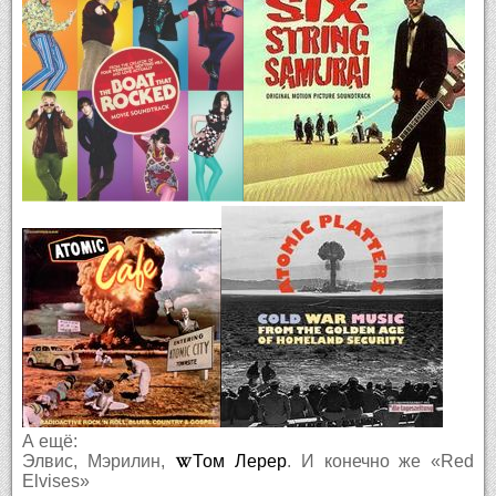
А ещё:
Элвис, Мэрилин,
Том Лерер
. И конечно же «Red
Elvises»