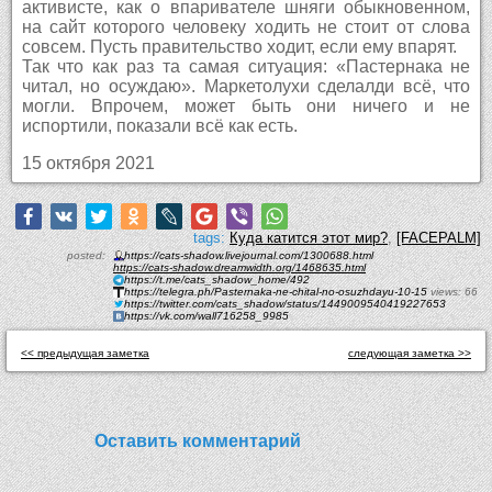
активисте, как о впаривателе шняги обыкновенном,
на сайт которого человеку ходить не стоит от слова
совсем. Пусть правительство ходит, если ему впарят.
Так что как раз та самая ситуация: «Пастернака не
читал, но осуждаю». Маркетолухи сделалди всё, что
могли. Впрочем, может быть они ничего и не
испортили, показали всё как есть.
15 октября 2021
tags:
Куда катится этот мир?
,
[FACEPALM]
posted:
https://cats-shadow.livejournal.com/1300688.html
https://cats-shadow.dreamwidth.org/1468635.html
https://t.me/cats_shadow_home/492
https://telegra.ph/Pasternaka-ne-chital-no-osuzhdayu-10-15
views: 66
https://twitter.com/cats_shadow/status/1449009540419227653
https://vk.com/wall716258_9985
<< предыдущая заметка
следующая заметка >>
Оставить комментарий