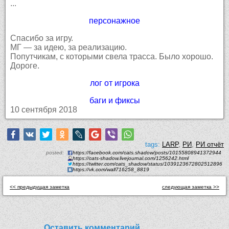
...
персонажное
Спасибо за игру.
МГ — за идею, за реализацию.
Попутчикам, с которыми свела трасса. Было хорошо.
Дороге.
лог от игрока
баги и фиксы
10 сентября 2018
tags:
LARP
,
РИ
,
РИ отчёт
posted:
https://facebook.com/cats.shadow/posts/10155808941372944
https://cats-shadow.livejournal.com/1256242.html
https://twitter.com/cats_shadow/status/1039123672802512896
https://vk.com/wall716258_8819
<< предыдущая заметка
следующая заметка >>
Оставить комментарий