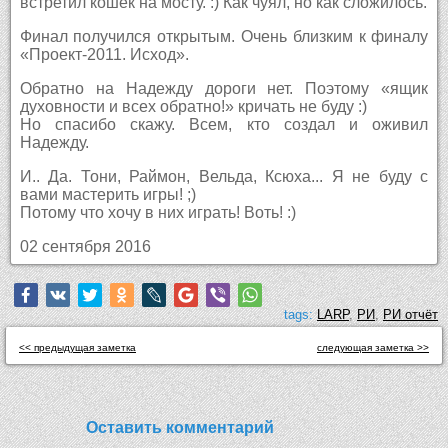
встретил кошек на мосту. :) Как чуял, но как сложилось.
Финал получился открытым. Очень близким к финалу
«Проект-2011. Исход».
Обратно на Надежду дороги нет. Поэтому «ящик
духовности и всех обратно!» кричать не буду :)
Но спасибо скажу. Всем, кто создал и оживил
Надежду.
И.. Да. Тони, Раймон, Вельда, Ксюха... Я не буду с
вами мастерить игры! ;)
Потому что хочу в них играть! Воть! :)
02 сентября 2016
tags:
LARP
,
РИ
,
РИ отчёт
<< предыдущая заметка
следующая заметка >>
Оставить комментарий