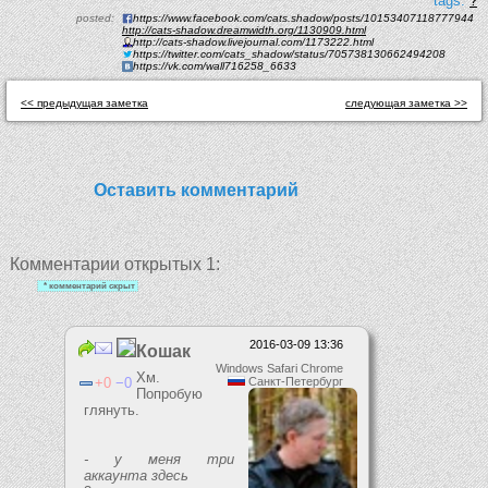
tags:
?
posted:
https://www.facebook.com/cats.shadow/posts/10153407118777944
http://cats-shadow.dreamwidth.org/1130909.html
http://cats-shadow.livejournal.com/1173222.html
https://twitter.com/cats_shadow/status/705738130662494208
https://vk.com/wall716258_6633
<< предыдущая заметка
следующая заметка >>
Оставить комментарий
Комментарии открытых 1:
2016-03-09 13:36
Кошак
Windows Safari Chrome
Хм.
0
0
Санкт-Петербург
Попробую
глянуть.
- у меня три
аккаунта здесь