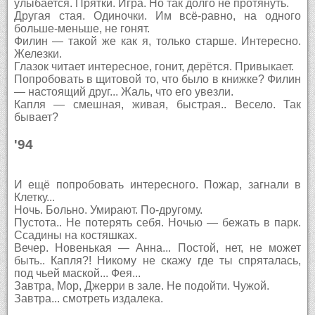
улыбается. Прятки. Игра. Но так долго не протянуть.
Другая стая. Одиночки. Им всё-равно, на одного
больше-меньше, не гонят.
Филин — такой же как я, только старше. Интересно.
Железки.
Глазок читает интересное, гонит, дерётся. Привыкает.
Попробовать в щитовой то, что было в книжке? Филин
— настоящий друг... Жаль, что его увезли.
Капля — смешная, живая, быстрая.. Весело. Так
бывает?
'94
И ещё попробовать интересного. Пожар, загнали в
Клетку...
Ночь. Больно. Умирают. По-другому.
Пустота.. Не потерять себя. Ночью — бежать в парк.
Ссадины на костяшках.
Вечер. Новенькая — Анна... Постой, нет, не может
быть.. Капля?! Никому не скажу где ты спряталась,
под чьей маской... Фея...
Завтра, Мор, Джерри в зале. Не подойти. Чужой.
Завтра... смотреть издалека.