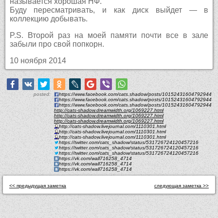
называется хорошая НФ.
Буду пересматривать, и как диск выйдет — в
коллекцию добывать.
P.S. Второй раз на моей памяти почти все в зале
забыли про свой попкорн.
10 ноября 2014
posted:
https://www.facebook.com/cats.shadow/posts/10152431604792944
https://www.facebook.com/cats.shadow/posts/10152431604792944
https://www.facebook.com/cats.shadow/posts/10152431604792944
http://cats-shadow.dreamwidth.org/1069227.html
http://cats-shadow.dreamwidth.org/1069227.html
http://cats-shadow.dreamwidth.org/1069227.html
http://cats-shadow.livejournal.com/1110301.html
http://cats-shadow.livejournal.com/1110301.html
http://cats-shadow.livejournal.com/1110301.html
https://twitter.com/cats_shadow/status/531726724120457216
https://twitter.com/cats_shadow/status/531726724120457216
https://twitter.com/cats_shadow/status/531726724120457216
https://vk.com/wall716258_4714
https://vk.com/wall716258_4714
https://vk.com/wall716258_4714
<< предыдущая заметка
следующая заметка >>