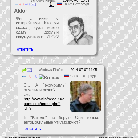
Windows Firefox
2014-07-07 13:59
0
0
Санкт-Петербург
Aldor
Фиг с ними, с
батарейками. Кто бы
сказал, куда можно
сдать дохлый
аккумулятор от УПСа?
Windows Firefox
2014-07-07 14:05
0
0
Санкт-Петербург
Кошак
Э... А "экомобиль"
отменили разве?
см.
http://www.infoeco.ru/e
comobile/index.php?
id=9
В "Катоде" не берут? Они только
автомобильные утилизируют?
<< предыдущая заметка
следующая заметка >>