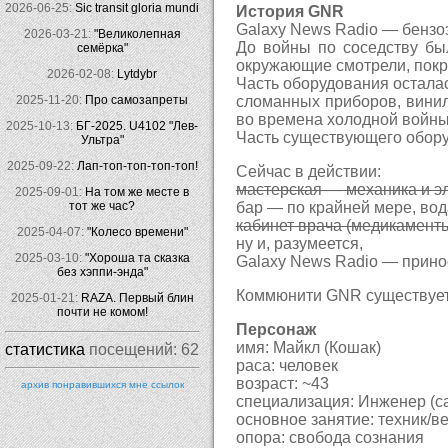
2026-06-25:
Sic transit gloria mundi
История GNR
Galaxy News Radio — бензоз
2026-03-21:
"Великолепная
До войны по соседству был
семёрка"
окружающие смотрели, покр
2026-02-08:
Lytdybr
Часть оборудования осталас
2025-11-20:
Про самозапреты
сломанных приборов, винил
во времена холодной войны 
2025-10-13:
БГ-2025. U4102 "Лев-
Часть существующего обору
Ультра"
2025-09-22:
Лап-топ-топ-топ-топ!
Сейчас в действии:
мастерская — механика и эл
2025-09-01:
На том же месте в
тот же час?
бар — по крайней мере, вода
кабинет врача (медикамент
2025-04-07:
"Колесо времени"
ну и, разумеется,
2025-03-10:
"Хороша та сказка
Galaxy News Radio — принос
без хэппи-энда"
Коммюнити GNR существует у
2025-01-21:
RAZA. Первый блин
почти не комом!
Персонаж
имя: Майкл (Кошак)
статистика
посещений:
62
раса: человек
возраст: ~43
архив понравившихся мне ссылок
специализация: Инженер (с
основное занятие: техник/
опора: свобода сознания