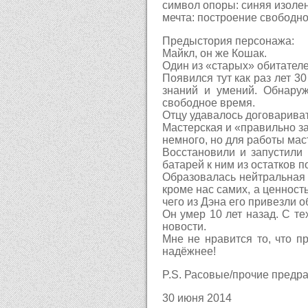
символ опоры: синяя изолен
мечта: построение свободн
Предыстория персонажа:
Майкл, он же Кошак.
Один из «старых» обитателе
Появился тут как раз лет 3
знаний и умений. Обнару
свободное время.
Отцу удавалось договариват
Мастерская и «правильно з
немного, но для работы мас
Восстановили и запустили
батарей к ним из остатков 
Образовалась нейтральная з
кроме нас самих, а ценност
чего из Дэна его привезли о
Он умер 10 лет назад. С те
новости.
Мне не нравится то, что п
надёжнее!
P.S. Расовые/прочие предра
30 июня 2014