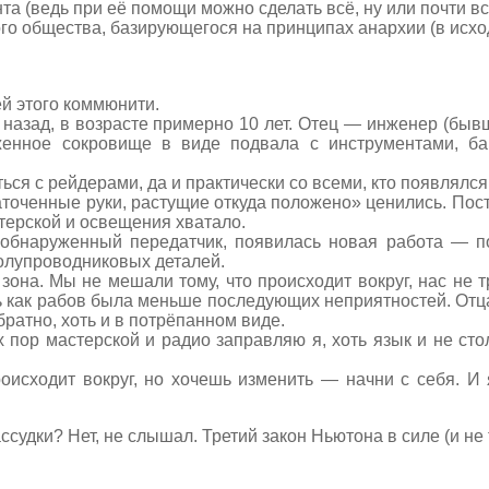
та (ведь при её помощи можно сделать всё, ну или почти вс
ого общества, базирующегося на принципах анархии (в исх
й этого коммюнити.
0 назад, в возрасте примерно 10 лет. Отец — инженер (быв
женное сокровище в виде подвала с инструментами, ба
ься с рейдерами, да и практически со всеми, кто появлялся
аточенные руки, растущие откуда положено» ценились. Пос
терской и освещения хватало.
 обнаруженный передатчик, появилась новая работа — п
полупроводниковых деталей.
она. Мы не мешали тому, что происходит вокруг, нас не тр
ь как рабов была меньше последующих неприятностей. Отца 
братно, хоть и в потрёпанном виде.
х пор мастерской и радио заправляю я, хоть язык и не ст
роисходит вокруг, но хочешь изменить — начни с себя. И
ссудки? Нет, не слышал. Третий закон Ньютона в силе (и не