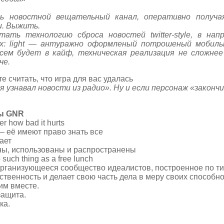
ь новостной вещательный канал, оперативно получа
и. Выжить.
тать технологию сброса новостей twitter-style, в на
ах: light — антуражно оформленый потрошеный мобиль
ем будет в кайф, техническая реализация не сложнее 
че.
е считать, что игра для вас удалась
я узнавал новости из радио». Ну и если персонаж «закончит
ы GNR
er how bad it hurts
 её имеют право знать все
ает
ны, использованы и распространены
uch thing as a free lunch
рганизующееся сообщество идеалистов, построенное по тип
ственность и делает свою часть дела в меру своих способно
им вместе.
защита.
ка.