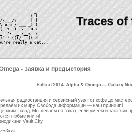
Traces of
 \ 
o o
_)
ou're really a cat...
& Omega - заявка и предыстория
Fallout 2014: Alpha & Omega — Galaxy Ne
льная радиостанция и сервисный узел: от кофе до мастерс
ередаём их миру. Свобода информации — наш принцип!
ержим склад. Мы делаем на заказ, если умеем и заказчик 
ются любые книги!
сдикции Vault City.
 собак»