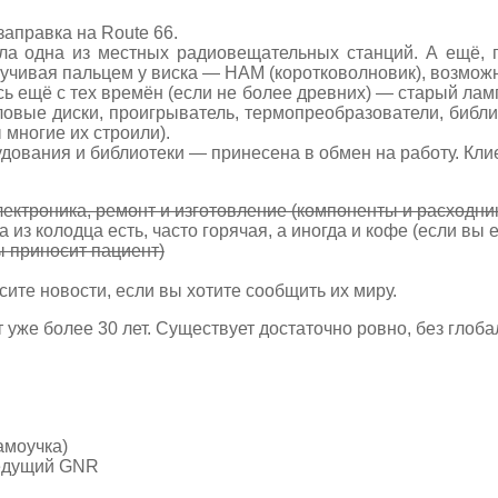
аправка на Route 66.
а одна из местных радиовещательных станций. А ещё, по
учивая пальцем у виска — HAM (коротковолновик), возможн
ь ещё с тех времён (если не более древних) — старый ламп
овые диски, проигрыватель, термопреобразователи, библи
многие их строили).
дования и библиотеки — принесена в обмен на работу. Кли
ектроника, ремонт и изготовление (компоненты и расходник
 из колодца есть, часто горячая, а иногда и кофе (если вы
ы приносит пациент)
ите новости, если вы хотите сообщить их миру.
же более 30 лет. Существует достаточно ровно, без глоба
амоучка)
ведущий GNR