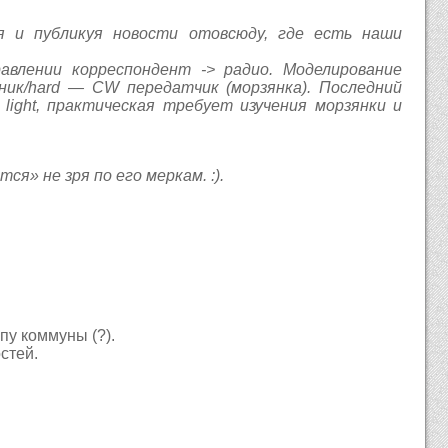
я и публикуя новости отовсюду, где есть наши
правлении корреспондент -> радио. Моделирование
ник/hard — CW передатчик (морзянка). Последний
light, практическая требует изучения морзянки и
ся» не зря по его меркам. :).
у коммуны (?).
стей.