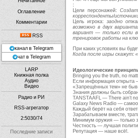
Нечитанное
:
Цели персонажей:
Создат
Оглавление
корреспонденты/источник
Цель игрока:
заодно отка
Комментарии
возможно в двух вариант
вариант — только если вс
RSS
тренировок работы на клю
канал в Telegram
При каких условиях вы будет
Когда после игры скажут: «
чат в Telegram
LARP
Идеологические принцип
Книжная полка
Bringing you the truth, no matt
Аудио
Если информация открыта —
Видео
«Запрещённых тем» не быв
Знания должны быть собра
Радио и РИ
TANSTAAFL — There ain't no s
Galaxy News Radio — самоо
RSS-агрегатор
Каждый берёт на себя ответ
Зарабатываем вместе, трат
2:5030/74
Минимум оружия — только 
Честность — лучшая полити
Репутация — наше всё!.
Последние записи