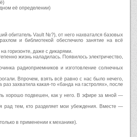
ё)
одном её определении)
ший обитатель Vault №?), от него нахватался базовых
рахлом и библиотекой обеспечило занятие на всё
 на горизонте, даже с дикарями.
тепенно жизнь наладилась. Появилось электричество,
очинка радиоприемников и изготовление солнечных
огали. Впрочем, взять всё равно с нас было нечего,
раз захватила какая-то «банда на гастролях», после
оль хорошо подвешен, как у него. В эфире за мной —
 я рад тем, кто разделяет мои убеждения. Вместе —
 только в применении к механике).