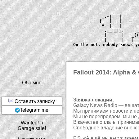
             ___       
         _.-|   |      
        {   |   |      
         "-.|___|      
          .__|_|_.     
          |      |   _
        .+|______|_.-|_
  On the net, nobody knows y
Fallout 2014: Alpha 
Обо мне
Заявка локации:
Оставить записку
Galaxy News Radio — вещате
Telegram me
Мы принимаем новости и п
Мы не перепродаем, мы не д
В качестве оплаты принима
Wanted! :)
Свободное владение вне юри
Garage sale!
P.S. «А ещё мы выгуливаем