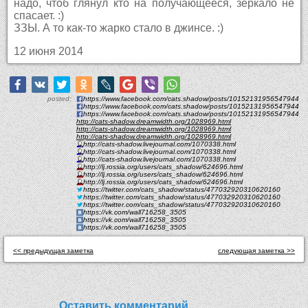
надо, чтоб глянул кто на получающееся, зеркало не
спасает. :)
ЗЗЫ. А то как-то жарко стало в джинсе. :)
12 июня 2014
posted:
https://www.facebook.com/cats.shadow/posts/10152131956547944
https://www.facebook.com/cats.shadow/posts/10152131956547944
https://www.facebook.com/cats.shadow/posts/10152131956547944
http://cats-shadow.dreamwidth.org/1028969.html
http://cats-shadow.dreamwidth.org/1028969.html
http://cats-shadow.dreamwidth.org/1028969.html
http://cats-shadow.livejournal.com/1070338.html
http://cats-shadow.livejournal.com/1070338.html
http://cats-shadow.livejournal.com/1070338.html
http://lj.rossia.org/users/cats_shadow/624696.html
http://lj.rossia.org/users/cats_shadow/624696.html
http://lj.rossia.org/users/cats_shadow/624696.html
https://twitter.com/cats_shadow/status/477032920310620160
https://twitter.com/cats_shadow/status/477032920310620160
https://twitter.com/cats_shadow/status/477032920310620160
https://vk.com/wall716258_3505
https://vk.com/wall716258_3505
https://vk.com/wall716258_3505
<< предыдущая заметка
следующая заметка >>
Оставить комментарий