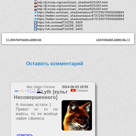
http://lj.rossia.org/users/cats_shadow/620183.html
http://lj.rossia.org/users/cats_shadow/620183.html
http://lj.rossia.org/users/cats_shadow/620183.html
https://twitter.com/cats_shadow/status/473725070956068864
https://twitter.com/cats_shadow/status/473725070956068864
https://twitter.com/cats_shadow/status/473725070956068864
https://vk.com/wall716258_3403
https://vk.com/wall716258_3403
https://vk.com/wall716258_3403
<< предыдущая заметка
следующая заметка >>
Оставить комментарий
Mac Safari Chrome
2014-06-03 18:55
0
0
Гонконг
Lyth [культ
Несовершенного]
А похоже, кстати :)
Привет от то ли
жабсы, то ли вообще
нафиг сфинкса.