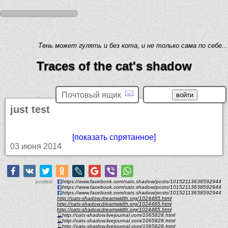
Тень может гулять и без кота, и не только сама по себе...
Traces of the cat's shadow
Почтовый ящик
just test
[показать спрятанное]
03 июня 2014
posted:
https://www.facebook.com/cats.shadow/posts/10152113638592944
https://www.facebook.com/cats.shadow/posts/10152113638592944
https://www.facebook.com/cats.shadow/posts/10152113638592944
http://cats-shadow.dreamwidth.org/1024485.html
http://cats-shadow.dreamwidth.org/1024485.html
http://cats-shadow.dreamwidth.org/1024485.html
http://cats-shadow.livejournal.com/1065828.html
http://cats-shadow.livejournal.com/1065828.html
http://cats-shadow.livejournal.com/1065828.html