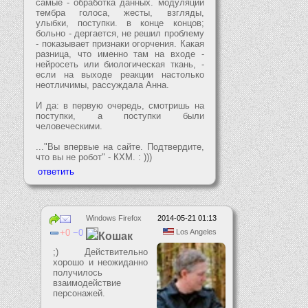
самые - обработка данных. модуляции
тембра голоса, жесты, взгляды,
улыбки, поступки. в конце концов;
больно - дергается, не решил проблему
- показывает признаки огорчения. Какая
разница, что именно там на входе -
нейросеть или биологическая ткань, -
если на выходе реакции настолько
неотличимы, рассуждала Анна.
И да: в первую очередь, смотришь на
поступки, а поступки были
человеческими.
..."Вы впервые на сайте. Подтвердите,
что вы не робот" - КХМ. : )))
Windows Firefox
2014-05-21 01:13
0
0
Los Angeles
Кошак
;) Действительно
хорошо и неожиданно
получилось
взаимодействие
персонажей.