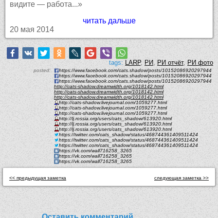
видите — работа...»
читать дальше
20 мая 2014
tags:
LARP
,
РИ
,
РИ отчёт
,
РИ фото
posted:
https://www.facebook.com/cats.shadow/posts/10152086920297944
https://www.facebook.com/cats.shadow/posts/10152086920297944
https://www.facebook.com/cats.shadow/posts/10152086920297944
http://cats-shadow.dreamwidth.org/1018142.html
http://cats-shadow.dreamwidth.org/1018142.html
http://cats-shadow.dreamwidth.org/1018142.html
http://cats-shadow.livejournal.com/1059277.html
http://cats-shadow.livejournal.com/1059277.html
http://cats-shadow.livejournal.com/1059277.html
http://lj.rossia.org/users/cats_shadow/613920.html
http://lj.rossia.org/users/cats_shadow/613920.html
http://lj.rossia.org/users/cats_shadow/613920.html
https://twitter.com/cats_shadow/status/468744361409511424
https://twitter.com/cats_shadow/status/468744361409511424
https://twitter.com/cats_shadow/status/468744361409511424
https://vk.com/wall716258_3265
https://vk.com/wall716258_3265
https://vk.com/wall716258_3265
<< предыдущая заметка
следующая заметка >>
Оставить комментарий