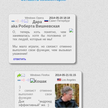
Windows Opera
2014-05-20 18:18
0
0
Санкт-Петербург
Дара
aka Роберта Вишневская
О, теперь хоть понятно, чем
занималась хотя бы половина от
тех людей, которые не мы!
Мы мало играли, но связист отменно
выполнял свои функции, чем вызывал
уважение!
Windows Firefox
2014-05-21 01:15
0
0
Los Angeles
Кошак
:)
> связист отменно
выполнял свои
функции
Дык "андроид
эффективный" же. :)