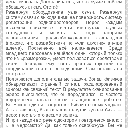
демаскировать. Договариваюсь, что в случае проблем
обращусь к нему. Отстаёт.
Развернул оборудование узла связи. Развернул
систему связи с выходящими на поверхность, систему
регистрации радиопереговоров. Перед каждым
выходом приходится вести инструтаж научных
сотрудников и менять на ходу алгоритм
использования радиооборудования скафандров
(похоже, что разработчики не учли акустику внутри
шлема). Постепенно всё налаживается. Среди
младшего персонала нашёлся один, который только
что из «разморозки», умеет пользоваться средствами
связи. Передаю ему часть простых функций по
координации связи с выходящими. Сам остаюсь на
контроле.
Появляются дополнительные задачи. Зонды физиков
обнаруживают странный сигнал, расшифрованный
зондом как связный текст. В результате сканирования
эфира выясняется, что он передавался на частоте
внутреннего канала связи станционных роботов.
Возможно один из запросов к библиотечному модулю.
А так как зонд был оставлен внутри купола базы —
вероятность этого весьма велика.
И при каждой встрече с доктором повторяется диалог:
«На медосмотр? Да, как только освобожусь. Вы же