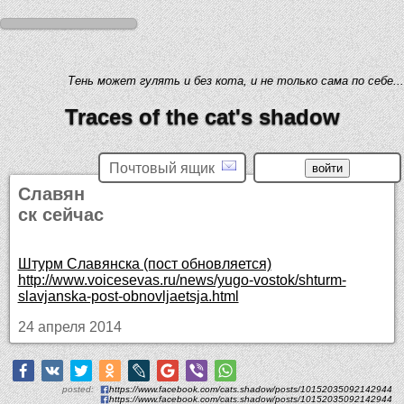
Тень может гулять и без кота, и не только сама по себе...
Traces of the cat's shadow
Почтовый ящик
Славян
ск сейчас
Штурм Славянска (пост обновляется)
http://www.voicesevas.ru/news/yugo-vostok/shturm-
slavjanska-post-obnovljaetsja.html
24 апреля 2014
posted:
https://www.facebook.com/cats.shadow/posts/10152035092142944
https://www.facebook.com/cats.shadow/posts/10152035092142944