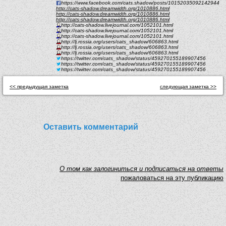
https://www.facebook.com/cats.shadow/posts/10152035092142944
http://cats-shadow.dreamwidth.org/1010886.html
http://cats-shadow.dreamwidth.org/1010886.html
http://cats-shadow.dreamwidth.org/1010886.html
http://cats-shadow.livejournal.com/1052101.html
http://cats-shadow.livejournal.com/1052101.html
http://cats-shadow.livejournal.com/1052101.html
http://lj.rossia.org/users/cats_shadow/606863.html
http://lj.rossia.org/users/cats_shadow/606863.html
http://lj.rossia.org/users/cats_shadow/606863.html
https://twitter.com/cats_shadow/status/459270155189907456
https://twitter.com/cats_shadow/status/459270155189907456
https://twitter.com/cats_shadow/status/459270155189907456
<< предыдущая заметка
следующая заметка >>
Оставить комментарий
O том как залогиниться и подписаться на ответы
пожаловаться на эту публикацию