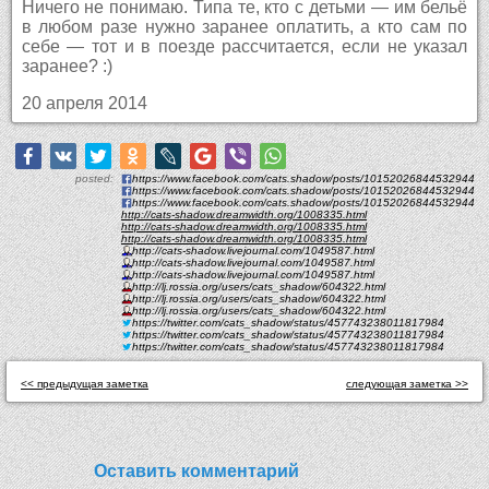
Ничего не понимаю. Типа те, кто с детьми — им бельё
в любом разе нужно заранее оплатить, а кто сам по
себе — тот и в поезде рассчитается, если не указал
заранее? :)
20 апреля 2014
posted:
https://www.facebook.com/cats.shadow/posts/10152026844532944
https://www.facebook.com/cats.shadow/posts/10152026844532944
https://www.facebook.com/cats.shadow/posts/10152026844532944
http://cats-shadow.dreamwidth.org/1008335.html
http://cats-shadow.dreamwidth.org/1008335.html
http://cats-shadow.dreamwidth.org/1008335.html
http://cats-shadow.livejournal.com/1049587.html
http://cats-shadow.livejournal.com/1049587.html
http://cats-shadow.livejournal.com/1049587.html
http://lj.rossia.org/users/cats_shadow/604322.html
http://lj.rossia.org/users/cats_shadow/604322.html
http://lj.rossia.org/users/cats_shadow/604322.html
https://twitter.com/cats_shadow/status/457743238011817984
https://twitter.com/cats_shadow/status/457743238011817984
https://twitter.com/cats_shadow/status/457743238011817984
<< предыдущая заметка
следующая заметка >>
Оставить комментарий