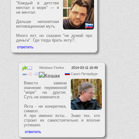
"Каждый в детстве
мечтал о море" — я
не мечтал.
Дальше непонятная
мотивационная муть.
Много яхт, но сказано "не думай про
деньги". Где тогда брать яхту?..
Windows Firefox
2014-03-11 16:49
0
0
Санкт-Петербург
Кошак
Вместо замени
значение переменной
"море" на другое.
Суть не изменится.
Яхта - не конкретика,
символ.
А про именно яхты... Знаю тех, кто
строил их самостоятельно и вполне
успешно.