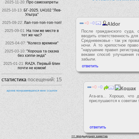
2025-11-20:
Про самозапреты
2025-10-13:
БГ-2025. U4102 "Лев-
Ультра"
2025-09-22:
Лап-топ-топ-топ-топ!
0
0
Aldor
2025-09-01:
На том же месте в
После гражданского суда, 
тот же час?
вводить ответственность для
Средневековье - так уж прова
2025-04-07:
"Колесо времени"
ночи. А то крепостное прав
"нарушение правил регистрац
2025-03-10:
"Хороша та сказка
веками способ улучшения г
без хэппи-энда"
забыли.
2025-01-21:
RAZA. Первый блин
почти не комом!
статистика
посещений:
15
0
0
Кошак
архив понравившихся мне ссылок
Ага-ага... Хорошо, что
прислушаются к советам 
<< предыдущая заметка