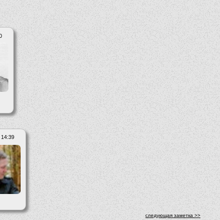
0
 14:39
следующая заметка >>