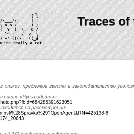
Traces of
 \ 
o o
_)
ou're really a cat...
 отжег, предложив ввести в законодательство уголов
т нашла «Русь сидящая»:
/photo.php?fbid=684286391623051
находится на рассмотрении:
/main.nsf/%28Spravka%29?OpenAgent&RN=425138-6
12174_20643
ьей 231 следующего содержания: