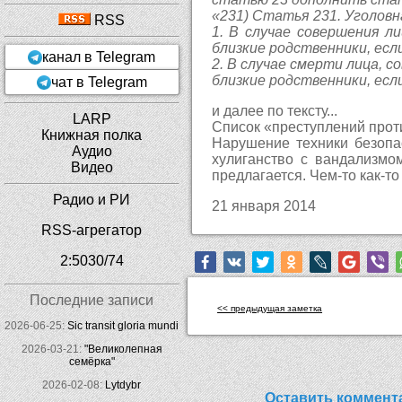
«231) Статья 231. Уголов
RSS
1. В случае совершения 
близкие родственники, есл
канал в Telegram
2. В случае смерти лица,
близкие родственники, есл
чат в Telegram
и далее по тексту...
LARP
Список «преступлений прот
Книжная полка
Нарушение техники безопа
Аудио
хулиганство с вандализмом
Видео
предлагается. Чем-то как-то 
Радио и РИ
21 января 2014
RSS-агрегатор
2:5030/74
Последние записи
<< предыдущая заметка
2026-06-25:
Sic transit gloria mundi
2026-03-21:
"Великолепная
семёрка"
2026-02-08:
Lytdybr
Оставить коммент