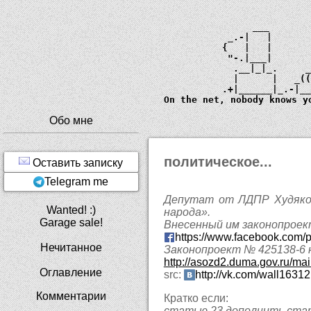
             ___       
         _.-|   |      
        {   |   |      
         "-.|___|      
          .__|_|_.     
          |      |   _
        .+|______|_.-|_
  On the net, nobody knows y
Обо мне
политическое...
Оставить записку
Telegram me
Депутат от ЛДПР Худяков
Wanted! :)
народа».
Garage sale!
Внесенный им законопроек
https://www.facebook.com
Нечитанное
Законопроект № 425138-6 
http://asozd2.duma.gov.ru
Оглавление
src:
http://vk.com/wall163
Комментарии
Кратко если:
статью 23 дополнить стат