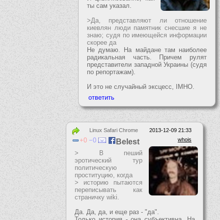
ты сам указал.
>Да, представляют ли отношение
киевлян люди памятник снесшие я не
знаю; судя по имеющейся информации
скорее да
Не думаю. На майдане там наиболее
радикальная часть. Причем рулят
представители западной Украины (судя
по репортажам).
И это не случайный эксцесс, IMHO.
Linux Safari Chrome
2013-12-09 21:33
0
0
whois
Belest
> В пеший
эротический тур
политическую
проституцию, когда
> историю пытаются
переписывать как
страничку wiki.
Да. Да, да, и еще раз - "да".
Только история - она субъективна. На