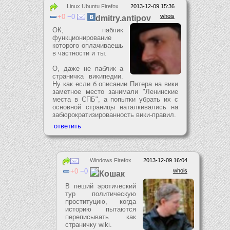
Linux Ubuntu Firefox
2013-12-09 15:36
0
0
whois
dmitry.antipov
ОК, паблик
функционирование
которого оплачиваешь
в частности и ты.
О, даже не паблик а
страничка википедии.
Ну как если б описании Питера на вики
заметное место занимали "Ленинские
места в СПБ", а попытки убрать их с
основной страницы наталкивались на
забюрократизированность вики-правил.
Windows Firefox
2013-12-09 16:04
0
0
whois
Кошак
В пеший эротический
тур политическую
проституцию, когда
историю пытаются
переписывать как
страничку wiki.