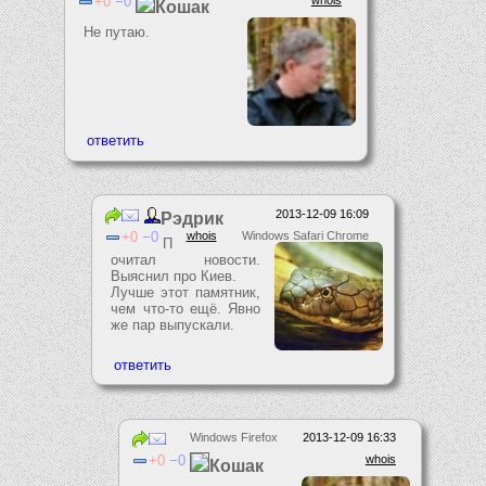
0
0
Кошак
Не путаю.
2013-12-09 16:09
Рэдрик
0
0
whois
Windows Safari Chrome
П
очитал новости.
Выяснил про Киев.
Лучше этот памятник,
чем что-то ещё. Явно
же пар выпускали.
Windows Firefox
2013-12-09 16:33
0
0
whois
Кошак