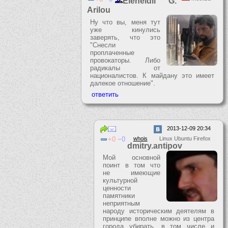
Eleneldil G.
Arilou
Ну что вы, меня тут
уже кинулись
заверять, что это
"Снесли
проплаченные
провокаторы. Либо
радикалы от
националистов. К майдану это имеет
далекое отношение".
2013-12-09 20:34
0
0
whois
Linux Ubuntu Firefox
dmitry.antipov
Мой основной
поинт в том что
не имеющие
культурной
ценности
памятники
неприятным
народу историческим деятелям в
принципе вполне можно из центра
города убирать, в том числе и