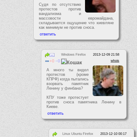
Судя по отсутствию
протестов против
вандализма и
массовости евромайдана,
складывается ощущение что киевляне
как минимум не против сноса.
Windows Firefox
2013-12-09 21:58
0
0
whois
Кошак
А много ты видел
протестов (кроме
КПРФ) когда пытались
взорвать памятник
Ленину у финбана?
КПУ тоже протестует
против сноса памятника Ленину в
Киеве.
Linux Ubuntu Firefox
2013-12-10 00:17