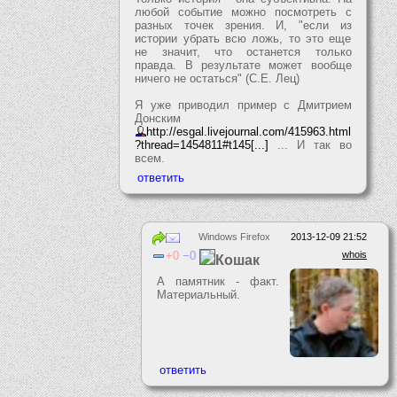
любой событие можно посмотреть с
разных точек зрения. И, "если из
истории убрать всю ложь, то это еще
не значит, что останется только
правда. В результате может вообще
ничего не остаться" (С.Е. Лец)
Я уже приводил пример с Дмитрием
Донским
http://esgal.livejournal.com/415963.html
?thread=1454811#t145[...]
... И так во
всем.
Windows Firefox
2013-12-09 21:52
0
0
whois
Кошак
А памятник - факт.
Материальный.