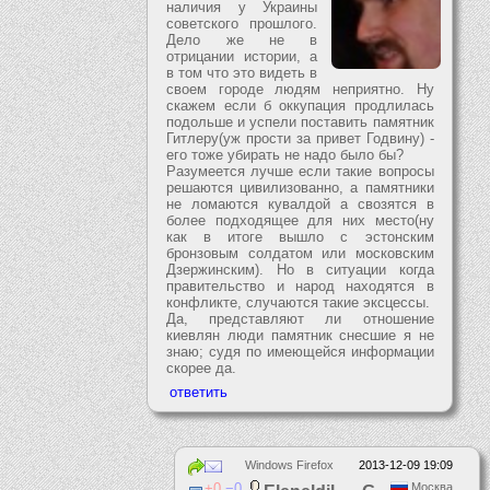
наличия у Украины
советского прошлого.
Дело же не в
отрицании истории, а
в том что это видеть в
своем городе людям неприятно. Ну
скажем если б оккупация продлилась
подольше и успели поставить памятник
Гитлеру(уж прости за привет Годвину) -
его тоже убирать не надо было бы?
Разумеется лучше если такие вопросы
решаются цивилизованно, а памятники
не ломаются кувалдой а свозятся в
более подходящее для них место(ну
как в итоге вышло с эстонским
бронзовым солдатом или московским
Дзержинским). Но в ситуации когда
правительство и народ находятся в
конфликте, случаются такие эксцессы.
Да, представляют ли отношение
киевлян люди памятник снесшие я не
знаю; судя по имеющейся информации
скорее да.
Windows Firefox
2013-12-09 19:09
0
0
Москва