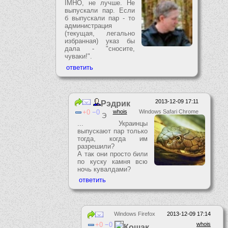
IMHO, не лучше. Не
выпускали пар. Если
б выпускали пар - то
администрация
(текущая, легально
избранная) указ бы
дала - "сносите,
чуваки!".
2013-12-09 17:11
Рэдрик
0
0
whois
Windows Safari Chrome
Э
... Украинцы
выпускают пар только
тогда, когда им
разрешили?
А так они просто били
по куску камня всю
ночь кувалдами?
Windows Firefox
2013-12-09 17:14
0
0
whois
Кошак