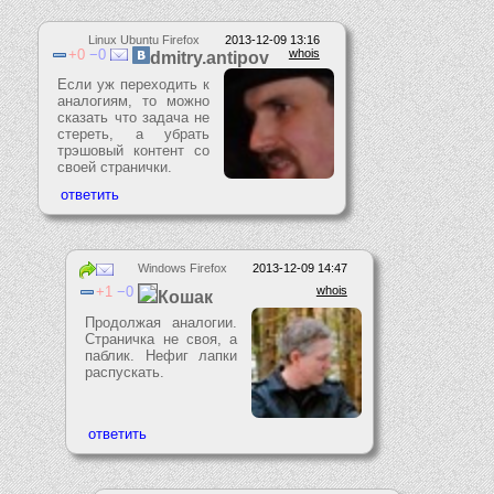
Linux Ubuntu Firefox
2013-12-09 13:16
0
0
whois
dmitry.antipov
Если уж переходить к
аналогиям, то можно
сказать что задача не
стереть, а убрать
трэшовый контент со
своей странички.
Windows Firefox
2013-12-09 14:47
1
0
whois
Кошак
Продолжая аналогии.
Страничка не своя, а
паблик. Нефиг лапки
распускать.