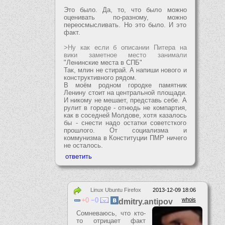
Это было. Да, то, что было можно
оценивать по-разному, можно
переосмысливать. Но это было. И это
факт.
>Ну как если б описании Питера на
вики заметное место занимали
"Ленинские места в СПБ"
Так, млин не стирай. А напиши нового и
конструктивного рядом.
В моём родном городке памятник
Ленину стоит на центральной площади.
И никому не мешает, представь себе. А
рулит в городе - отнюдь не компартия,
как в соседней Молдове, хотя казалось
бы - снести надо остатки советсткого
прошлого. От социализма и
коммунизма в Конституции ПМР ничего
не осталось.
Linux Ubuntu Firefox
2013-12-09 18:06
0
0
whois
dmitry.antipov
Сомневаюсь, что кто-
то отрицает факт