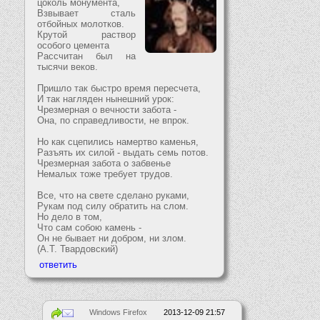
цоколь монумента,
Взвывает сталь
отбойных молотков.
Крутой раствор
особого цемента
Рассчитан был на
тысячи веков.
Пришло так быстро время пересчета,
И так нагляден нынешний урок:
Чрезмерная о вечности забота -
Она, по справедливости, не впрок.
Но как сцепились намертво каменья,
Разъять их силой - выдать семь потов.
Чрезмерная забота о забвенье
Немалых тоже требует трудов.
Все, что на свете сделано руками,
Рукам под силу обратить на слом.
Но дело в том,
Что сам собою камень -
Он не бывает ни добром, ни злом.
(А.Т. Твардовский)
Windows Firefox
2013-12-09 21:57