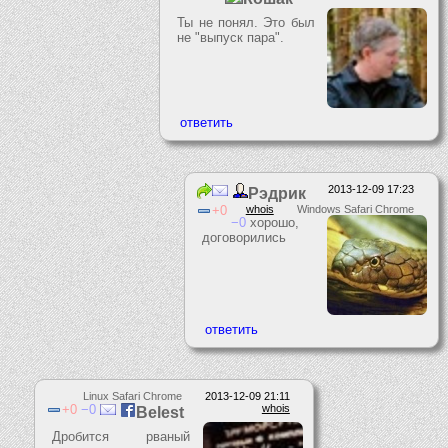
Ты не понял. Это был
не "выпуск пара".
2013-12-09 17:23
Рэдрик
0
whois
Windows Safari Chrome
0
хорошо,
договорились
Linux Safari Chrome
2013-12-09 21:11
0
0
whois
Belest
Дробится рваный