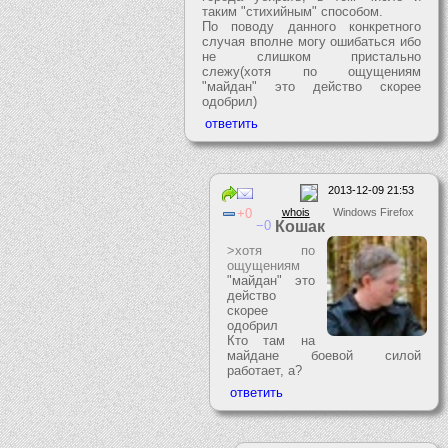
таким "стихийным" способом.
По поводу данного конкретного
случая вполне могу ошибаться ибо
не слишком пристально
слежу(хотя по ощущениям
"майдан" это действо скорее
одобрил)
2013-12-09 21:53
0
whois
Windows Firefox
0
Кошак
>хотя по
ощущениям
"майдан" это
действо
скорее
одобрил
Кто там на
майдане боевой силой
работает, а?