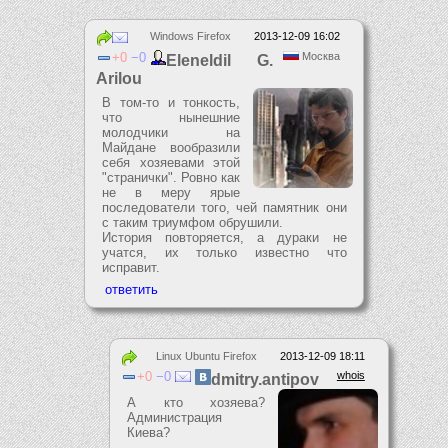
Windows Firefox
2013-12-09 16:02
0
0
Москва
Eleneldil G.
Arilou
В том-то и тонкость,
что нынешние
молодчики на
Майдане вообразили
себя хозяевами этой
"странички". Ровно как
не в меру ярые
последователи того, чей памятник они
с таким триумфом обрушили.
История повторяется, а дураки не
учатся, их только известно что
исправит.
Linux Ubuntu Firefox
2013-12-09 18:11
0
0
whois
dmitry.antipov
А кто хозяева?
Администрация
Киева?