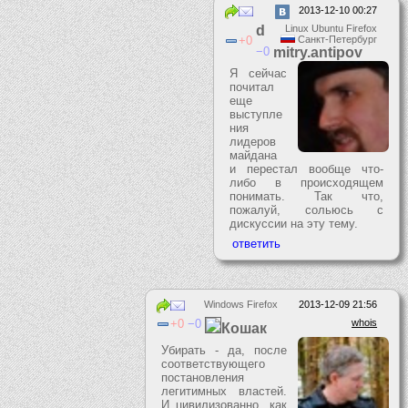
2013-12-10 00:27
d
Linux Ubuntu Firefox
0
Санкт-Петербург
0
mitry.antipov
Я сейчас
почитал
еще
выступле
ния
лидеров
майдана
и перестал вообще что-
либо в происходящем
понимать. Так что,
пожалуй, сольюсь с
дискуссии на эту тему.
Windows Firefox
2013-12-09 21:56
0
0
whois
Кошак
Убирать - да, после
соответствующего
постановления
легитимных властей.
И цивилизованно, как