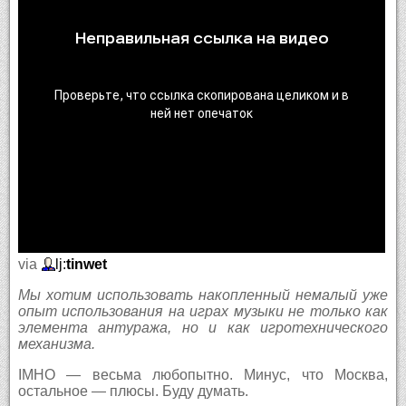
via
lj:
tinwet
Мы хотим использовать накопленный немалый уже
опыт использования на играх музыки не только как
элемента антуража, но и как игротехнического
механизма.
IMHO — весьма любопытно. Минус, что Москва,
остальное — плюсы. Буду думать.