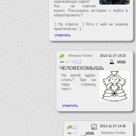
окружающих игрой"
Хм... не совсем
понял. Рассказать историю = войти в
образ/прожить?
:) Ну спроси. :) Я-то с ней не знаком
практически. :)
Windows Firefox
2013-11-27 14:23
0
0
whois
ЧЕЛОВЕКОМЫШЬ
На какой адрес
слать? Там на
пару страниц
текст.
2013-11-27 14:30
0
whois
Windows Firefox