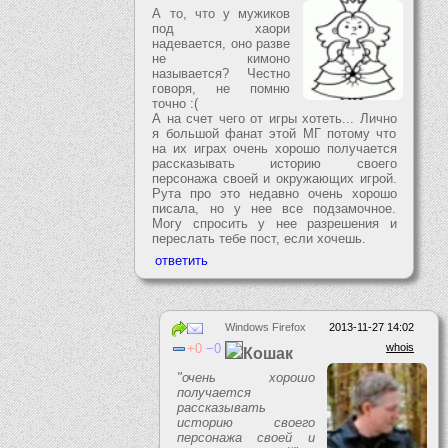
А то, что у мужиков
под хаори
надевается, оно разве
не кимоно
называется? Честно
говоря, не помню
точно :(
А на счет чего от игры хотеть... Лично
я большой фанат этой МГ потому что
на их играх очень хорошо получается
рассказывать историю своего
персонажа своей и окружающих игрой.
Рута про это недавно очень хорошо
писала, но у нее все подзамочное.
Могу спросить у нее разрешения и
переслать тебе пост, если хочешь.
Windows Firefox
2013-11-27 14:02
0
0
whois
Кошак
"очень хорошо
получается
рассказывать
историю своего
персонажа своей и