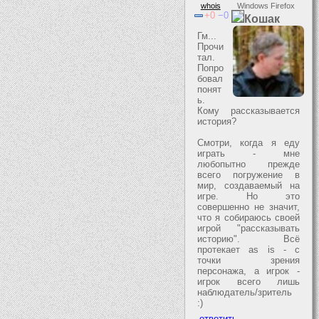
whois
Windows Firefox
0
0
Кошак
Гм...
Прочи
тал.
Попро
бовал
понят
ь.
Кому рассказывается
история?
Смотри, когда я еду
играть - мне
любопытно прежде
всего погружение в
мир, создаваемый на
игре. Но это
совершенно не значит,
что я собираюсь своей
игрой "рассказывать
историю". Всё
протекает as is - с
точки зрения
персонажа, а игрок -
игрок всего лишь
наблюдатель/зритель
:)