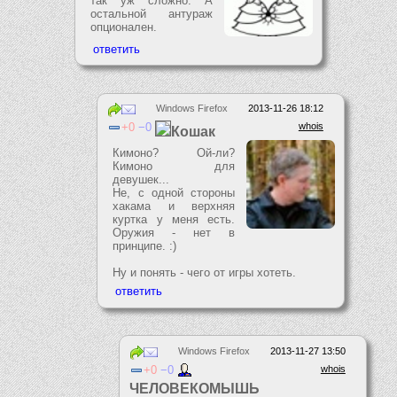
так уж сложно. А
остальной антураж
опционален.
Windows Firefox
2013-11-26 18:12
0
0
whois
Кошак
Кимоно? Ой-ли?
Кимоно для
девушек...
Не, с одной стороны
хакама и верхняя
куртка у меня есть.
Оружия - нет в
принципе. :)
Ну и понять - чего от игры хотеть.
Windows Firefox
2013-11-27 13:50
0
0
whois
ЧЕЛОВЕКОМЫШЬ