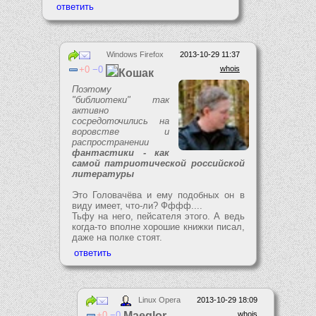
Windows Firefox
2013-10-29 11:37
0
0
whois
Кошак
Поэтому
"библиотеки" так
активно
сосредоточились на
воровстве и
распространении
фантастики - как
самой патриотической российской
литературы
Это Головачёва и ему подобных он в
виду имеет, что-ли? Фффф....
Тьфу на него, пейсателя этого. А ведь
когда-то вполне хорошие книжки писал,
даже на полке стоят.
Linux Opera
2013-10-29 18:09
0
0
Maeglor
whois