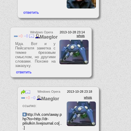
Windows Opera
2013-10-28 23:14
0
0
whois
Maeglor
Мда. Вот и у
Пейсателя заметка с
темже брезовым
смыслом, но другими
словами. Похоже на
заказуху.
Windows Opera
2013-10-28 23:18
0
0
whois
Maeglor
ссылко:
http://vk.com/away.p
hp?to=http://dr-
piliulkin.livejournal.co[..
.]