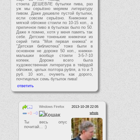
стоила ДЕШЕВЛЕ бутылки пива, раз
уж мы серьёзно меряем литературу
пивом. Даже дешевле пустой бутылки,
если совсем серьёзно. Книжонки в
мягкой обложке стоили по 10-15 коп., а
приличное пиво в бутылках было по 50.
Даже я помню, хотя у меня память так
себе. Детские тоненькие книжечки из
серий типа "Моя первая книжка" и
"Детская библиотека" тоже были в
основном не дороже 50 коп., книжки-
малышки вообще стоили 3-5-7-10
копеек. Дороже всего была
художественная литература в твёрдой
обложке, целых полтора рубля, а то и 3
руб. 10 коп., очуметь как дорого,
почтицелых семь бутылок пива!
Windows Firefox
2013-10-28 22:05
0
0
whois
Кошак
Ты весь опус
почитай... :)