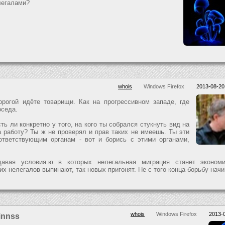
легалами?
whois
Windows Firefox
2013-08-20
дорогой идёте товарищи. Как на прогрессивном западе, где
оседа.
ть ли конкретно у того, на кого ты собрался стукнуть вид на
а работу? Ты ж не проверял и прав таких не имеешь. Ты эти
ответствующим органам - вот и борись с этими органами,
давая условия.ю в которых нелегальная миграция станет экономи
их нелегалов выпинают, так новых пригонят. Не с того конца борьбу начи
whois
Windows Firefox
2013-0
innss