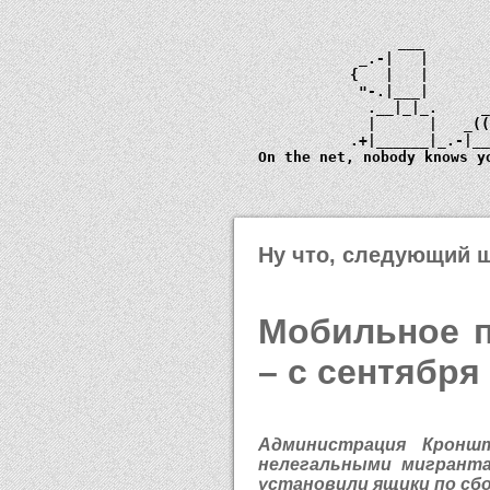
             ___       
         _.-|   |      
        {   |   |      
         "-.|___|      
          .__|_|_.     
          |      |   _
        .+|______|_.-|_
  On the net, nobody knows y
Ну что, следующий ш
Мобильное п
– с сентябр
Администрация Кронш
нелегальными мигранта
установили ящики по сб