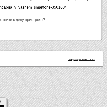
sentjabrja_v_vashem_smartfone-350108/
отники к делу пристроят?
следующая заметка >>
4