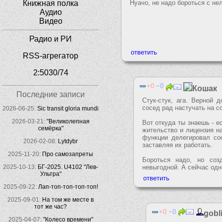
Нуачо, не надо бороться с не
Книжная полка
Аудио
Видео
Радио и РИ
RSS-агрегатор
2:5030/74
0
0
Кошак
Последние записи
Стук-стук, ага. Верной 
сосед рад настучать на с
2026-06-25:
Sic transit gloria mundi
2026-03-21:
"Великолепная
Вот откуда ты знаешь - ес
семёрка"
жительство и лицензия н
функции делегировал со
2026-02-08:
Lytdybr
заставляя их работать.
2025-11-20:
Про самозапреты
Бороться надо, но соз
невыгодной. А сейчас одн
2025-10-13:
БГ-2025. U4102 "Лев-
Ультра"
2025-09-22:
Лап-топ-топ-топ-топ!
2025-09-01:
На том же месте в
тот же час?
0
0
gobl
2025-04-07:
"Колесо времени"