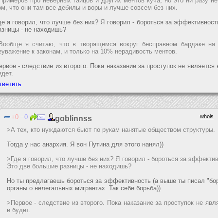
Примеров про неверных гайцов и других ментов куча, но это ни разу н
ом, что они там все дебилы и воры и лучше совсем без них.
де я говорил, что лучше без них? Я говорил - бороться за эффективнос
азницы - не находишь?
Вообще я считаю, что в творящемся вокруг бесправном бардаке на
еуважение к законам, и только на 10% нерадивость ментов.
ервое - следствие из второго. Пока наказание за проступок не являетс
удет.
0
0
whois
goblinnss
>А тех, кто нуждаются бьют по рукам нанятые обществом структуры.
Тогда у нас анархия. Я вон Путина для этого нанял))
>Где я говорил, что лучше без них? Я говорил - бороться за эффекти
Это две большие разницы - не находишь?
Но ты предлагаешь бороться за эффективность (а выше ты писал "бо
органы о нелегальных мигрантах. Так себе борьба))
>Первое - следствие из второго. Пока наказание за проступок не явл
и будет.