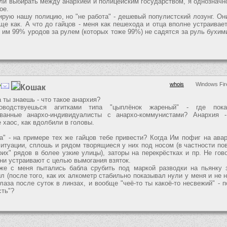
сли выбирать между анархией и полицейским государством, я однозначн
ое.
ирую нашу полицию, но "не работа" - дешевый популистский лозунг. Он
ще как. А что до гайцов - меня как пешехода и отца вполне устраивает
я им 99% уродов за рулем (которых тоже 99%) не садятся за руль бухим
whois
Windows Fir
Кошак
а ты знаешь - что такое анархия?
оводствуешься агитками типа "цыплёнок жареный" - где пока
ванные анархо-индивидуалисты с анархо-коммунистами? Анархия -
 хаос, как вдолбили в головы.
а" - на примере тех же гайцов тебе привести? Когда Им пофиг на ава
итуации, сплошь и рядом творящиеся у них под носом (в частности по
оих" рядов в более узкие улицы), заторы на перекрёстках и пр. Не гов
ни устраивают с целью вымогания взяток.
же с меня пытались бабла срубить под маркой разводки на пьянку 
л (после того, как их алкометр стабильно показывал нули у меня и не н
лаза после суток в линзах, и вообще "чеё-то ты какоё-то несвежий" - по
сть"?