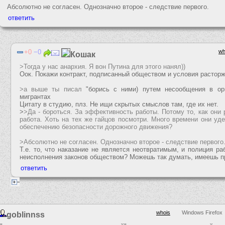
Абсолютно не согласен. Однозначно второе - следствие первого.
0
0
wh
Кошак
>Тогда у нас анархия. Я вон Путина для этого нанял))
Оок. Покажи контракт, подписанный обществом и условия расторж
>а выше ты писал
"борись с ними) путем несообщения в ор
мигрантах
Цитату в студию, плз. Не ищи скрытых смыслов там, где их нет.
>
>Да - бороться. За эффективность работы. Потому то, как они 
работа. Хоть на тех же гайцов посмотри. Много времени они уд
обеспечению безопасности дорожного движения?
>Абсолютно не согласен. Однозначно второе - следствие первого
Т.е. то, что наказание не является неотвратимым, и полиция ра
неисполнения законов обществом? Можешь так думать, имеешь п
whois
Windows Firefox
goblinnss