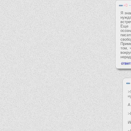
0
Я зна
нужда
встре
Еще р
осозн
писат
свобо
Приме
том, 
вокру
нерад
>
н
А
>
И