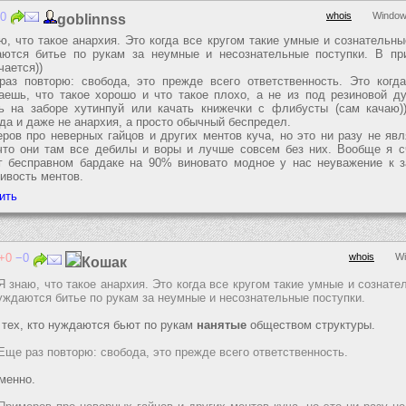
0
whois
Window
goblinnss
ю, что такое анархия. Это когда все кругом такие умные и сознательны
ются битье по рукам за неумные и несознательные поступки. В пр
чается))
аз повторю: свобода, это прежде всего ответственность. Это когд
аешь, что такое хорошо и что такое плохо, а не из под резиновой ду
ь на заборе хутинпуй или качать книжечки с флибусты (сам качаю))
да и даже не анархия, а просто обычный беспредел.
ров про неверных гайцов и других ментов куча, но это ни разу не яв
что они там все дебилы и воры и лучше совсем без них. Вообще я с
г бесправном бардаке на 90% виновато модное у нас неуважение к з
ивость ментов.
0
0
whois
Wi
Кошак
Я знаю, что такое анархия. Это когда все кругом такие умные и сознате
уждаются битье по рукам за неумные и несознательные поступки.
 тех, кто нуждаются бьют по рукам
нанятые
обществом структуры.
Еще раз повторю: свобода, это прежде всего ответственность.
менно.