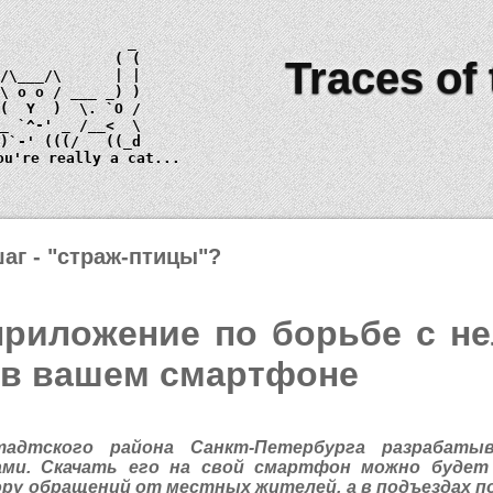
Traces of
 \ 
o o
_)
ou're really a cat...
аг - "страж-птицы"?
риложение по борьбе с н
я в вашем смартфоне
тадтского района Санкт-Петербурга разрабаты
ми. Скачать его на свой смартфон можно будет 
ору обращений от местных жителей, а в подъездах 