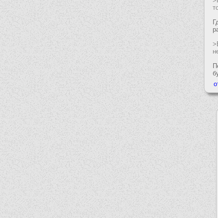
>
т
Г
р
>
н
П
б