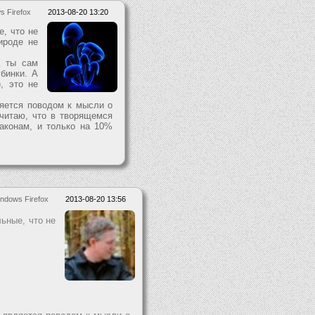
s Firefox
2013-08-20 13:20
е, что не
ироде не
а ты сам
бинки. А
, это не
ляется поводом к мысли о
читаю, что в творящемся
аконам, и только на 10%
ndows Firefox
2013-08-20 13:56
льные, что не