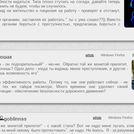
йности кидаться. Типа плохо стучать на соседа, давайте теперь
нить не будем, чтобы не случилось.
вид на жительство и лицензия на работу - проверят и отстанут,
и органами, заставляя их работать." ты с ума сошел??)) Вместо
ь органам бороться с преступностью, предлагаешь бороться с
whois
Windows Firefox
2
Кошак
а - он подозрительный!" - ню-ню. Обратно той же монетой прилетит,
Хочешь? Одно дело - когда ты видишь явное преступление, и другое -
ешь возможность его".
а эффективность работы. Потому то, как они работают сейчас - не
а тех же гайцов посмотри. Много времени они уделяют своей
нкции - обеспечению безопасности дорожного движения?
whois
Windows Firefox
goblinnss
 же монетой прилетит" - с какой стати? Вот не надо меня пугать эти
 за мной некому было протестовать", не надо. Не боюсь. Я - за разумны