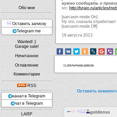
нужно сообщать о приез
Обо мне
src:
http://tvrain.ru/article
[sarcasm mode On]
Ну что, сначала отработают
Оставить записку
[sarcasm mode Off]
Telegram me
19 августа 2013
Wanted! :)
Garage sale!
Нечитанное
Оглавление
<< предыдущая заметка
Комментарии
RSS
Оставить коммент
канал в Telegram
чат в Telegram
0
0
goblinnss
LARP