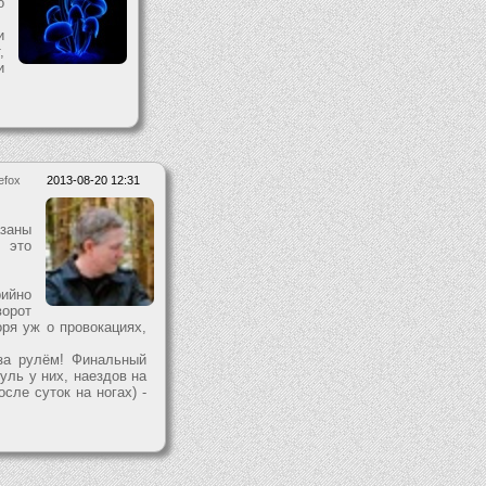
о
и
,
и
efox
2013-08-20 12:31
заны
 это
рийно
ворот
оря уж о провокациях,
за рулём! Финальный
уль у них, наездов на
сле суток на ногах) -