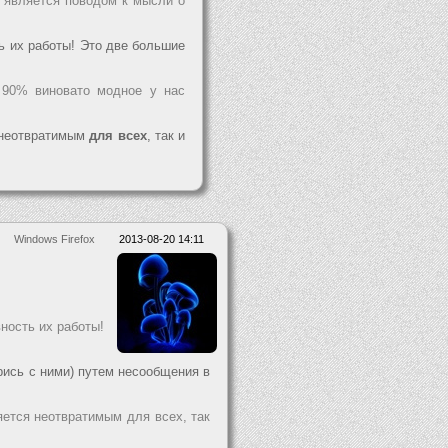
е является поводом к мысли о
ть их работы! Это две большие
 90% виновато модное у нас
я неотвратимым
для всех
, так и
Windows Firefox
2013-08-20 14:11
вность их работы!
рись с ними) путем несообщения в
яется неотвратимым для всех, так