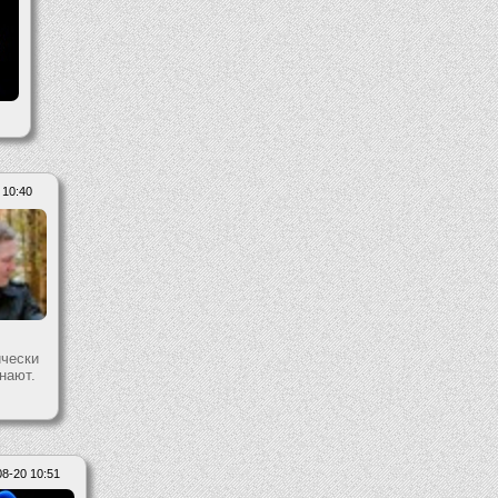
 10:40
чески
нают.
8-20 10:51