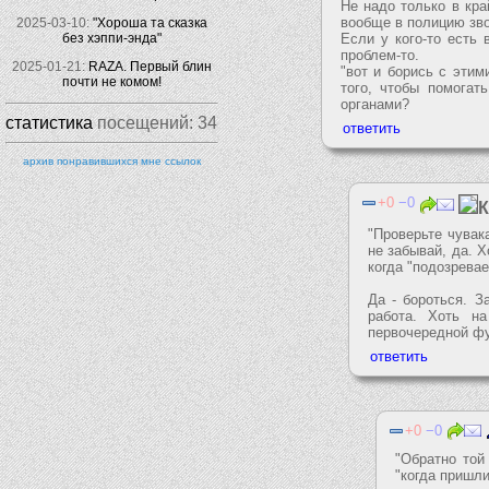
Не надо только в кра
вообще в полицию зво
2025-03-10:
"Хороша та сказка
без хэппи-энда"
Если у кого-то есть 
проблем-то.
2025-01-21:
RAZA. Первый блин
"вот и борись с этим
почти не комом!
того, чтобы помогат
органами?
статистика
посещений:
34
архив понравившихся мне ссылок
0
0
"Проверьте чувак
не забывай, да. 
когда "подозрева
Да - бороться. З
работа. Хоть н
первочередной фу
0
0
"Обратно той
"когда пришли