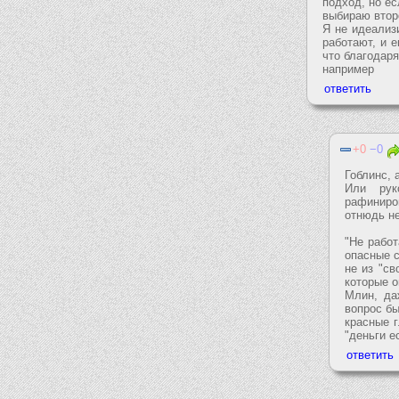
подход, но е
выбираю втор
Я не идеализ
работают, и е
что благодар
например
0
0
Гоблинс, 
Или рук
рафиниро
отнюдь не
"Не работ
опасные с
не из "св
которые о
Млин, да
вопрос бы
красные г
"деньги е