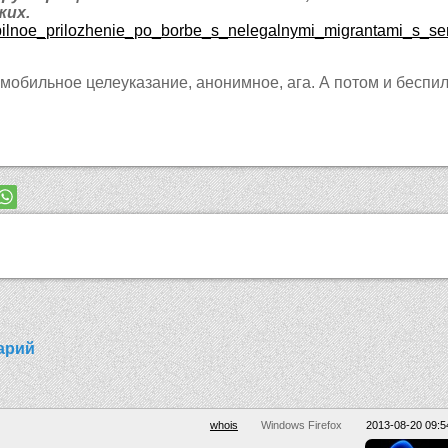
жих.
s/mobilnoe_prilozhenie_po_borbe_s_nelegalnymi_migrantami_s_
 мобильное целеуказание, анонимное, ага. А потом и беспил
арий
whois
Windows Firefox
2013-08-20 09:5