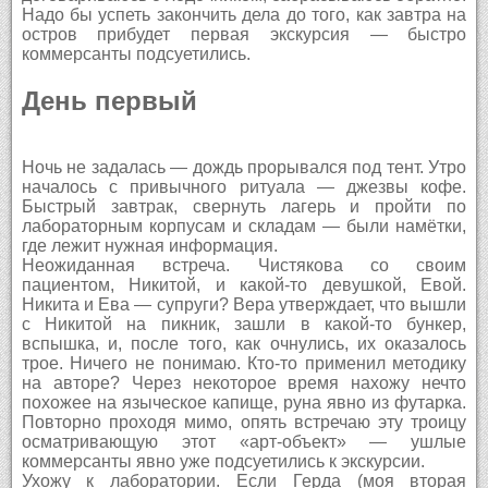
Надо бы успеть закончить дела до того, как завтра на
остров прибудет первая экскурсия — быстро
коммерсанты подсуетились.
День первый
Ночь не задалась — дождь прорывался под тент. Утро
началось с привычного ритуала — джезвы кофе.
Быстрый завтрак, свернуть лагерь и пройти по
лабораторным корпусам и складам — были намётки,
где лежит нужная информация.
Неожиданная встреча. Чистякова со своим
пациентом, Никитой, и какой-то девушкой, Евой.
Никита и Ева — супруги? Вера утверждает, что вышли
с Никитой на пикник, зашли в какой-то бункер,
вспышка, и, после того, как очнулись, их оказалось
трое. Ничего не понимаю. Кто-то применил методику
на авторе? Через некоторое время нахожу нечто
похожее на языческое капище, руна явно из футарка.
Повторно проходя мимо, опять встречаю эту троицу
осматривающую этот «арт-объект» — ушлые
коммерсанты явно уже подсуетились к экскурсии.
Ухожу к лаборатории. Если Герда (моя вторая