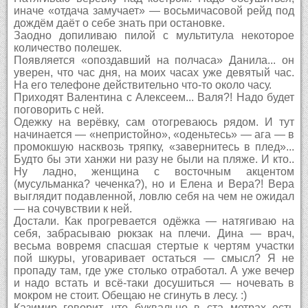
иначе «отдача замучает» — восьмичасовой рейд под
дождём даёт о себе знать при остановке.
Заодно допиливаю пилой с мультитула некоторое
количество полешек.
Появляется «опоздавший на полчаса» Данила... он
уверен, что час дня, на моих часах уже девятый час.
На его телефоне действительно что-то около часу.
Приходят Валентина с Алексеем... Валя?! Надо будет
поговорить с ней.
Одежку на верёвку, сам отогреваюсь рядом. И тут
начинается — «непристойно», «оденьтесь» — ага — в
промокшую насквозь тряпку, «завернитесь в плед»...
Будто бы эти ханжи ни разу не были на пляже. И кто..
Ну ладно, женщина с восточным акцентом
(мусульманка? чеченка?), но и Елена и Вера?! Вера
выглядит подавленной, ловлю себя на чем не ожидал
— на сочувствии к ней.
Достали. Как прогревается одёжка — натягиваю на
себя, забрасываю рюкзак на плечи. Дина — врач,
весьма вовремя спасшая стертые к чертям участки
пой шкуры, уговаривает остаться — смысл? Я не
пропаду там, где уже столько отработал. А уже вечер
и надо встать и всё-таки досушиться — ночевать в
мокром не стоит. Обещаю не сгинуть в лесу. :)
Казимир говорит, что буквально в ста метрах есть