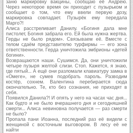
заню маркировку вакцины, сообщаю её Андрею.
Через некоторое время он приходит с пузырьком и
сообщает о том, что ему ввели первую дозу,
маркировка совпадает. Пузырёк ему передала
Марго?!
Алиса расстреливает Данилу. «Богиня дала мне
пистолет, Богиня забрала его. Ей была нужна жертва.
Герды не было рядом». Связываем её. Вместе с
телом сдаём представителю турфирмы — его зона
ответственности. Герда уничтожила эмбрионы «детей
богини».
Возвращаются наши. Сушимся. Да, они уничтожили
четыре пузыря желтой слизи. Стоп. Кажется, я знаю,
где пятый... А ещё они разломали клавиатуру замка в
«Омеге», не сумев подобрать пароль. Разводим
костёр, сохнем. Валентина перебирается сюда
окончательно. Те, кто без сознания, не приходят в
себя.
Появился Данила?! И опять у него на часах час дня...
Как будто и не было вчерашнего дня и сегодняшней
смерти... Алиса невиновна получается — раз смерти
не было?
Пропала пани Иоанна, последний раз её видели с
женщиной с восточным выговором. В лесу её не
найти