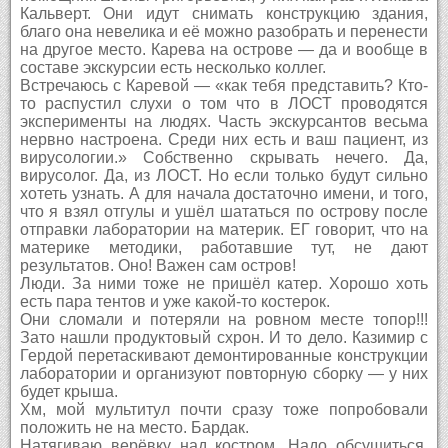
Кальверт. Они идут снимать конструкцию здания,
благо она невелика и её можно разобрать и перенести
на другое место. Карева на острове — да и вообще в
составе экскурсии есть несколько коллег.
Встречаюсь с Каревой — «как тебя представить? Кто-
то распустил слухи о том что в ЛОСТ проводятся
эксперименты на людях. Часть экскурсантов весьма
нервно настроена. Среди них есть и ваш пациент, из
вирусологии.» Собственно скрывать нечего. Да,
вирусолог. Да, из ЛОСТ. Но если только будут сильно
хотеть узнать. А для начала достаточно имени, и того,
что я взял отгулы и ушёл шататься по острову после
отправки лаборатории на материк. ЕГ говорит, что на
материке методики, работавшие тут, не дают
результатов. Оно! Важен сам остров!
Люди. За ними тоже не пришёл катер. Хорошо хоть
есть пара тентов и уже какой-то костерок.
Они сломали и потеряли на ровном месте топор!!!
Зато нашли продуктовый схрон. И то дело. Казимир с
Гердой перетаскивают демонтированные конструкции
лаборатории и организуют повторную сборку — у них
будет крыша.
Хм, мой мультитул почти сразу тоже попробовали
положить не на место. Бардак.
Натягиваю верёвку над костром. Надо обсушиться,