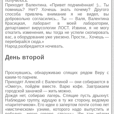
получилось.
Приходит Валентина. «Привет подчинённая! :)... Ты
помнишь? Нет? Хочешь знать почему? Другого
способа привлечь внимание я не видел, вы
добровольно согласились... Ты — Валя, Валентина
Красицкая, лаборант в моей лаборатории,
департамент вирусологии ЛОСТ. Извини, я не могу
откатить изменения, мы тогда не успели скопировать
вас, а оборудование уже увезено. Прости... Хочешь —
перебирайся сюда.»
Народ разбредается ночевать.
День второй
Проснувшись, обнаруживаю спящих рядом Веру с
каким-то парнем.
Приходят Алексей с Валентиной — они собираются в
«Омегу», пойдём вместе. Варю кофе. Завтракаем
городской заначкой — жить можно.
Дождя нет, собираю лагерь. Спящие пусть дрыхнут.
Наблюдаю группу, идущую в ту же сторону, ведомую
«паритетчиком». Его идеи о запертом почти сотню лет
«мистическом» узнике, которого надо выпустить и
победить, мягко говоря, странны. Им там мёдом