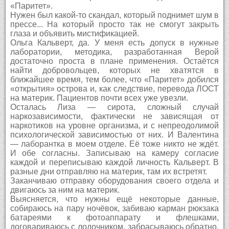
«Паритет».
Нужен был какой-то скандал, который поднимет шум в
прессе... На который просто так не смогут закрыть
глаза и объявить мистификацией.
Ольга Кальверт, да. У меня есть допуск в нужные
лаборатории, методика, разработанная Верой
достаточно проста в плане применения. Остаётся
найти добровольцев, которых не хватятся в
ближайшее время, тем более, что «Паритет» добился
«открытия» острова и, как следствие, перевода ЛОСТ
на материк. Пациентов почти всех уже увезли.
Осталась Лиза — сирота, сложный случай
наркозависимости, фактически не зависящая от
наркотиков на уровне организма, и с непреодолимой
психологической зависимостью от них. И Валентина
— лаборантка в моем отделе. Её тоже никто не ждёт.
И обе согласны. Записываю на камеру согласие
каждой и переписываю каждой личность Кальверт. В
разные дни отправляю на материк, там их встретят.
Заканчиваю отправку оборудования своего отдела и
двигаюсь за ним на материк.
Выясняется, что нужны ещё некоторые данные,
собираюсь на пару ночёвок, забиваю карман рюкзака
батареями к фотоаппарату и флешками,
договариваюсь с лодочником, забрасываюсь обратно.