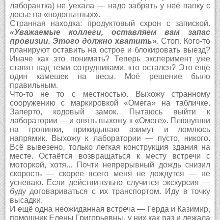
лаборантка) не уехала — надо забрать у неё папку с
досье на «подопытных».
Странная находка: продуктовый схрон с запиской.
«Уважаемые коллеги, оставляем вам запас
провизии. Этого должно хватить»
. Стоп. Кого-то
планируют оставить на острое и блокировать выезд?
Иначе как это понимать? Теперь эксперимент уже
ставят над теми сотрудниками, кто остался? Это ещё
один камешек на весы. Моё решение было
правильным.
Что-то не то с местностью. Выхожу странному
сооружению с маркировкой «Омега» на табличке.
Заперто, кодовый замок. Пытаюсь выйти к
лаборатории — и опять выхожу к «Омеге». Плюнувши
на тропинки, прикидываю азимут и ломлюсь
напрямик. Выхожу к лаборатории — пусто, никого.
Всё вывезено, только легкая конструкция здания на
месте. Остаётся возвращаться к месту встречи с
моторкой, хотя... Почти непрерывный дождь снизил
скорость — скорее всего меня не дождутся — не
успеваю. Если действительно случится экскурсия —
буду договариваться с их транспортом. Иду в точку
высадки.
И ещё одна неожиданная встреча — Герда и Казимир,
помощник Елены Григорьевны, у них как раз и лежала