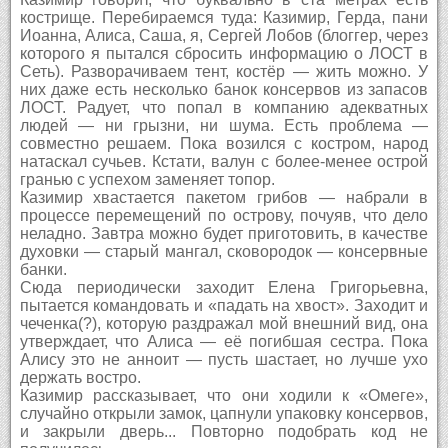
кострище. Перебираемся туда: Казимир, Герда, пани
Иоанна, Алиса, Саша, я, Сергей Лобов (блоггер, через
которого я пытался сбросить информацию о ЛОСТ в
Сеть). Разворачиваем тент, костёр — жить можно. У
них даже есть несколько банок консервов из запасов
ЛОСТ. Радует, что попал в компанию адекватных
людей — ни грызни, ни шума. Есть проблема —
совместно решаем. Пока возился с костром, народ
натаскал сучьев. Кстати, валун с более-менее острой
гранью с успехом заменяет топор.
Казимир хвастается пакетом грибов — набрали в
процессе перемещений по острову, почуяв, что дело
неладно. Завтра можно будет приготовить, в качестве
духовки — старый мангал, сковородок — консервные
банки.
Сюда периодически заходит Елена Григорьевна,
пытается командовать и «падать на хвост». Заходит и
чеченка(?), которую раздражал мой внешний вид, она
утверждает, что Алиса — её погибшая сестра. Пока
Алису это не анноит — пусть шастает, но лучше ухо
держать востро.
Казимир рассказывает, что они ходили к «Омеге»,
случайно открыли замок, цапнули упаковку консервов,
и закрыли дверь... Повторно подобрать код не