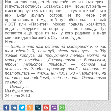
Напряжение спадает. Народ собирается на материк...
И пусть. Я останусь. Останусь с тем, чтобы тут жить —
жилые корпуса чуть в стороне — в суматохе забыли о
них. Буду изучать остров. И по мере сил
препятствовать тому, чтоб тут обосновался новый
ЛОСТ или «Паритет». Можно поднять хозяйство,
водить экскурсии по острову — не пропаду. Тут
остаются ещё трое из тех, у кого родинки в виде
спирали (дети богини?!). Скучно не будет.
И ещё:
— Валь, а что нам делать на материке? Кто нас
там ждет? Я, пожалуй, здесь останусь... Найду
жилые корпуса, за продуктами теперь можно на
материк съездить. Договориться с Борисычем,
чтобы туристов привозил — остров им
показывать. Заодно прослежу, чтобы история не
повторилась — чтобы ни ЛОСТ, ни «Паритет», ни
еще кто, им подобный, сюда не попал. Останешься
со мной?..
— Останусь.
Мы будем жить.
24 июля 2013