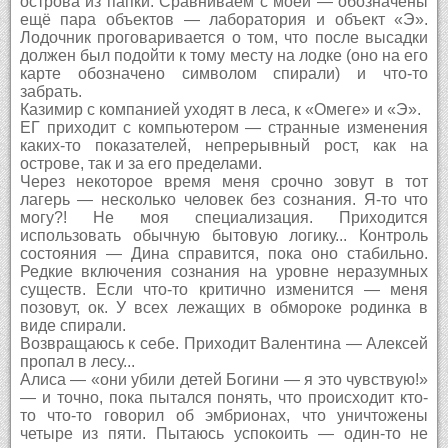
острова из папки. Сравниваем с моей — обозначены
ещё пара объектов — лаборатория и объект «Э».
Лодочник проговаривается о том, что после высадки
должен был подойти к тому месту на лодке (оно на его
карте обозначено символом спирали) и что-то
забрать.
Казимир с компанией уходят в леса, к «Омеге» и «Э».
ЕГ приходит с компьютером — странные изменения
каких-то показателей, непрерывный рост, как на
острове, так и за его пределами.
Через некоторое время меня срочно зовут в тот
лагерь — несколько человек без сознания. Я-то что
могу?! Не моя специализация. Приходится
использовать обычную бытовую логику... Контроль
состояния — Дина справится, пока оно стабильно.
Редкие включения сознания на уровне неразумных
существ. Если что-то критично изменится — меня
позовут, ок. У всех лежащих в обмороке родинка в
виде спирали.
Возвращаюсь к себе. Приходит Валентина — Алексей
пропал в лесу...
Алиса — «они убили детей Богини — я это чувствую!»
— и точно, пока пытался понять, что происходит кто-
то что-то говорил об эмбрионах, что уничтожены
четыре из пяти. Пытаюсь успокоить — один-то не