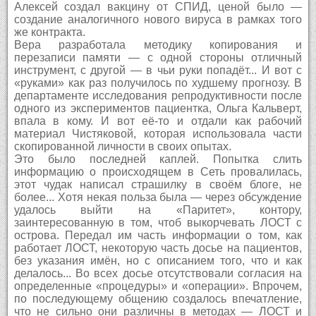
Алексей создал вакцину от СПИД, ценой было —
создание аналогичного нового вируса в рамках того
же контракта.
Вера разработала методику копирования и
перезаписи памяти — с одной стороны отличный
инструмент, с другой — в чьи руки попадёт... И вот с
«руками» как раз получилось по худшему прогнозу. В
департаменте исследования репродуктивности после
одного из экспериментов пациентка, Ольга Кальверт,
впала в кому. И вот её-то и отдали как рабочий
материал Чистяковой, которая использовала части
скопированной личности в своих опытах.
Это было последней каплей. Попытка слить
информацию о происходящем в Сеть провалилась,
этот чудак написал страшилку в своём блоге, не
более... Хотя некая польза была — через обсуждение
удалось выйти на «Паритет», контору,
заинтересованную в том, чтоб выкорчевать ЛОСТ с
острова. Передал им часть информации о том, как
работает ЛОСТ, некоторую часть досье на пациентов,
без указания имён, но с описанием того, что и как
делалось... Во всех досье отсутствовали согласия на
определенные «процедуры» и «операции». Впрочем,
по последующему общению создалось впечатление,
что не сильно они различны в методах — ЛОСТ и