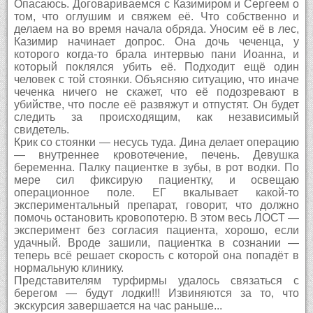
Опасаюсь. Договариваемся с Казимиром и Сергеем о
том, что оглушим и свяжем её. Что собственно и
делаем на во время начала обряда. Уносим её в лес,
Казимир начинает допрос. Она дочь чеченца, у
которого когда-то брала интервью пани Иоанна, и
который поклялся убить её. Подходит ещё один
человек с той стоянки. Объясняю ситуацию, что иначе
чеченка ничего не скажет, что её подозревают в
убийстве, что после её развяжут и отпустят. Он будет
следить за происходящим, как независимый
свидетель.
Крик со стоянки — несусь туда. Дина делает операцию
— внутреннее кровотечение, печень. Девушка
беременна. Палку пациентке в зубы, в рот водки. По
мере сил фиксирую пациентку, и освещаю
операционное поле. ЕГ вкалывает какой-то
экспериментальный препарат, говорит, что должно
помочь остановить кровопотерю. В этом весь ЛОСТ —
эксперимент без согласия пациента, хорошо, если
удачный. Вроде зашили, пациентка в сознании —
теперь всё решает скорость с которой она попадёт в
нормальную клинику.
Представителям турфирмы удалось связаться с
берегом — будут лодки!!! Извиняются за то, что
экскурсия завершается на час раньше...