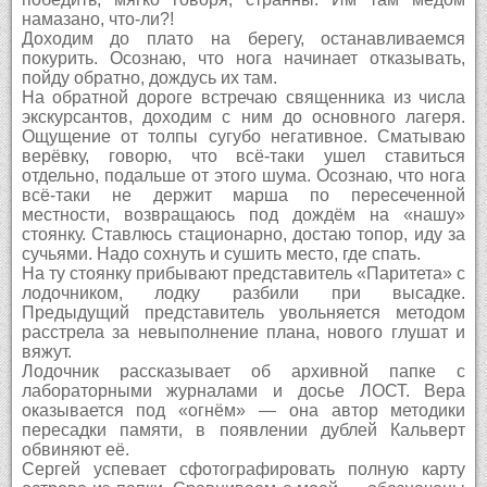
намазано, что-ли?!
Доходим до плато на берегу, останавливаемся
покурить. Осознаю, что нога начинает отказывать,
пойду обратно, дождусь их там.
На обратной дороге встречаю священника из числа
экскурсантов, доходим с ним до основного лагеря.
Ощущение от толпы сугубо негативное. Сматываю
верёвку, говорю, что всё-таки ушел ставиться
отдельно, подальше от этого шума. Осознаю, что нога
всё-таки не держит марша по пересеченной
местности, возвращаюсь под дождём на «нашу»
стоянку. Ставлюсь стационарно, достаю топор, иду за
сучьями. Надо сохнуть и сушить место, где спать.
На ту стоянку прибывают представитель «Паритета» с
лодочником, лодку разбили при высадке.
Предыдущий представитель увольняется методом
расстрела за невыполнение плана, нового глушат и
вяжут.
Лодочник рассказывает об архивной папке с
лабораторными журналами и досье ЛОСТ. Вера
оказывается под «огнём» — она автор методики
пересадки памяти, в появлении дублей Кальверт
обвиняют её.
Сергей успевает сфотографировать полную карту