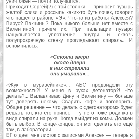
уничтожен — почти получается.
Приходит Сергей(?) с той стоянки — приносит пузырь
желтой слизи и россыпь каких-то бутылочек, говорит
что нашел в районе «Э». Что-то из работы Алексея?
Вирус? Вакцины? Пока никого больше нет вместе с
Валентиной прячем их. При пальпации пузыря
нащупывается уплотнение внутри и сквозь
полупрозрачную стенку проглядывает спираль... И
вспомнилось:
«Стояли звери
около двери
в них стреляли
они умирали»...
«Жук в муравейнике»... АБС предвидели эту
возможность?! У меня в руках детонатор?! Что
делать?... Вылавливаю Дину и Валентину — больше
тут доверять некому. Сварить кофе и поговорить.
Общее решение — что делать с «детонатором» будет
решать тот, кто его принёс — у него тоже родинка в
виде спирали на руке. Когда выйдет из комы. Должен
быть выбор. В конце-концов, он мог сделать его ещё
там, в лаборатории.
ЕГ отдает мне листок с записями Алексея — теперь я