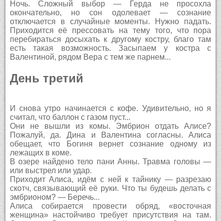
Ночь. Сложный выбор — Герда не просохла
окончательно, но сон одолевает — сознание
отключается в случайные моменты. Нужно падать.
Приходится её прессовать на тему того, что пора
перебираться досыхать к другому костру, благо там
есть такая возможность. Засыпаем у костра с
Валентиной, рядом Вера с тем же парнем...
День третий
И снова утро начинается с кофе. Удивительно, но я
считал, что баллон с газом пуст...
Они не вышли из комы. Эмбрион отдать Алисе?
Пожалуй, да. Дина и Валентина согласны. Алиса
обещает, что Богиня вернет сознание одному из
лежащих в коме.
В озере найдено тело пани Анны. Травма головы —
или выстрел или удар.
Приходит Алиса, идём с ней к тайнику — разрезаю
скотч, связывающий её руки. Что ты будешь делать с
эмбрионом? — Беречь...
Алиса собирается провести обряд, «восточная
женщина» настойчиво требует присутствия на там.