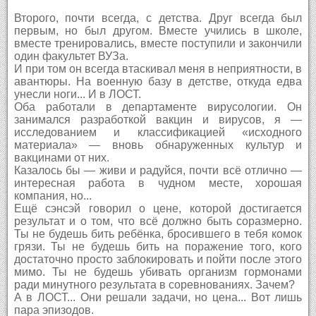
Второго, почти всегда, с детства. Друг всегда был
первым, но был другом. Вместе учились в школе,
вместе тренировались, вместе поступили и закончили
один факультет ВУЗа.
И при том он всегда втаскивал меня в неприятности, в
авантюры. На военную базу в детстве, откуда едва
унесли ноги... И в ЛОСТ.
Оба работали в департаменте вирусологии. Он
занимался разработкой вакцин и вирусов, я —
исследованием и классификацией «исходного
материала» — вновь обнаруженных культур и
вакцинами от них.
Казалось бы — живи и радуйся, почти всё отлично —
интересная работа в чудном месте, хорошая
компания, но...
Ещё сэнсэй говорил о цене, которой достигается
результат и о том, что всё должно быть соразмерно.
Ты не будешь бить ребёнка, бросившего в тебя комок
грязи. Ты не будешь бить на поражение того, кого
достаточно просто заблокировать и пойти после этого
мимо. Ты не будешь убивать организм гормонами
ради минутного результата в соревнованиях. Зачем?
А в ЛОСТ... Они решали задачи, но цена... Вот лишь
пара эпизодов.