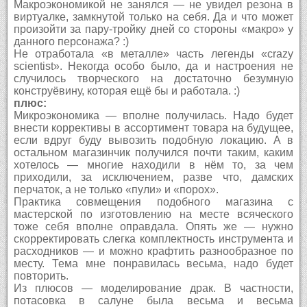
Макроэкономикой не занялся — не увидел резона в
виртуалке, замкнутой только на себя. Да и что может
произойти за пару-тройку дней со стороны «макро» у
данного персонажа? :)
Не отработала «в металле» часть легенды «crazy
scientist». Некогда особо было, да и настроения не
случилось творческого на достаточно безумную
конструёвину, которая ещё бы и работала. :)
плюс:
Микроэкономика — вполне получилась. Надо будет
внести коррективы в ассортимент товара на будущее,
если вдруг буду вывозить подобную локацию. А в
остальном магазинчик получился почти таким, каким
хотелось — многие находили в нём то, за чем
приходили, за исключением, разве что, дамских
перчаток, а не только «пули» и «порох».
Практика совмещения подобного магазина с
мастерской по изготовлению на месте всяческого
тоже себя вполне оправдала. Опять же — нужно
скорректировать слегка комплектность инструмента и
расходников — и можно крафтить разнообразное по
месту. Тема мне понравилась весьма, надо будет
повторить.
Из плюсов — моделирование драк. В частности,
потасовка в салуне была весьма и весьма