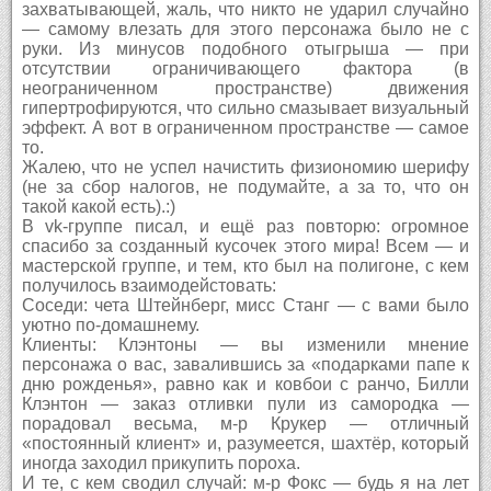
захватывающей, жаль, что никто не ударил случайно
— самому влезать для этого персонажа было не с
руки. Из минусов подобного отыгрыша — при
отсутствии ограничивающего фактора (в
неограниченном пространстве) движения
гипертрофируются, что сильно смазывает визуальный
эффект. А вот в ограниченном пространстве — самое
то.
Жалею, что не успел начистить физиономию шерифу
(не за сбор налогов, не подумайте, а за то, что он
такой какой есть).:)
В vk-группе писал, и ещё раз повторю: огромное
спасибо за созданный кусочек этого мира! Всем — и
мастерской группе, и тем, кто был на полигоне, с кем
получилось взаимодейстовать:
Соседи: чета Штейнберг, мисс Станг — с вами было
уютно по-домашнему.
Клиенты: Клэнтоны — вы изменили мнение
персонажа о вас, завалившись за «подарками папе к
дню рожденья», равно как и ковбои с ранчо, Билли
Клэнтон — заказ отливки пули из самородка —
порадовал весьма, м-р Крукер — отличный
«постоянный клиент» и, разумеется, шахтёр, который
иногда заходил прикупить пороха.
И те, с кем сводил случай: м-р Фокс — будь я на лет