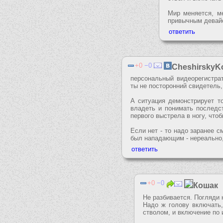
Мир меняется, ме
привычным девайс
0
0
CheshirskyK
персональный видеорегистрат
ты не посторонний свидетель
А ситуация демонстрирует т
владеть и понимать последс
первого выстрела в ногу, что
Если нет - то надо заранее с
был нападающим - нереально,
0
0
Кошак
Не разбивается. Погляди н
Надо ж голову включать,
стволом, и включение по 