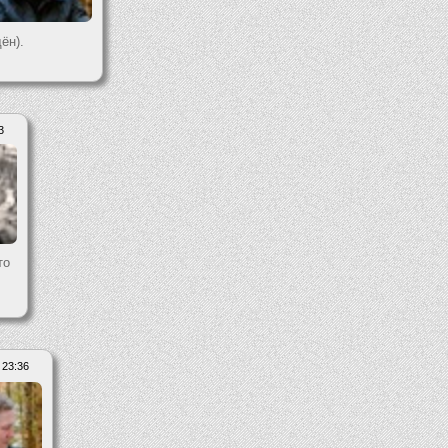
ён).
3
то
 23:36