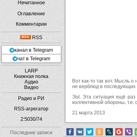
Нечитанное
Оглавление
Комментарии
RSS
канал в Telegram
чат в Telegram
LARP
Книжная полка
Вот как-то так вот. Мысль 
Аудио
не верблюд в последующих 
Видео
ЗЫ. Эта ситуация ещё раз
Радио и РИ
коллективной обороны, т.е.
RSS-агрегатор
21 марта 2013
2:5030/74
Последние записи