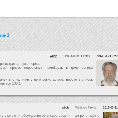
арий
whois
Linux Ubuntu Firefox
2013-03-21 17:2
r
егистратор - уже норма.
суды просто перестанут приобщать к делу записи
аявить о наличии у него регистартора, просто в список
ляться 138.1
whois
Windows Firefox
2013-03-21
у статью (и обсуждение её в своё время) - там речь идёт о