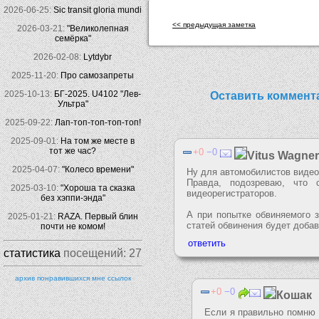
2026-06-25:
Sic transit gloria mundi
<< предыдущая заметка
2026-03-21:
"Великолепная
семёрка"
2026-02-08:
Lytdybr
2025-11-20:
Про самозапреты
2025-10-13:
БГ-2025. U4102 "Лев-
Оставить коммент
Ультра"
2025-09-22:
Лап-топ-топ-топ-топ!
2025-09-01:
На том же месте в
тот же час?
0
0
Vitus Wagne
2025-04-07:
"Колесо времени"
Ну для автомобилистов видеор
Правда, подозреваю, что 
2025-03-10:
"Хороша та сказка
видеорегистраторов.
без хэппи-энда"
А при попытке обвиняемого з
2025-01-21:
RAZA. Первый блин
статей обвинения будет добав
почти не комом!
статистика
посещений:
27
архив понравившихся мне ссылок
0
0
Кошак
Если я правильно помню т