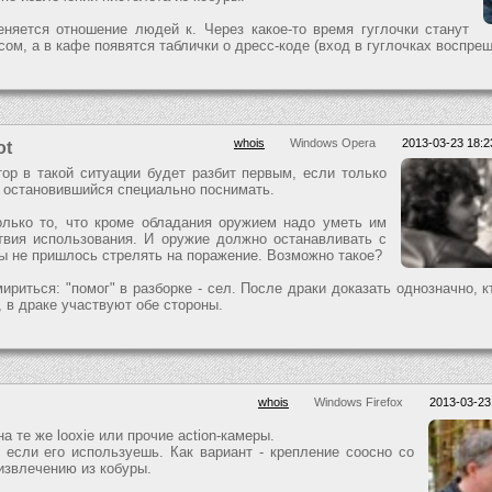
няется отношение людей к. Через какое-то время гуглочки станут
ом, а в кафе появятся таблички о дресс-коде (вход в гуглочках воспрещ
whois
Windows Opera
2013-03-23 18:2
ot
ор в такой ситуации будет разбит первым, если только
, остановившийся специально поснимать.
олько то, что кроме обладания оружием надо уметь им
твия использования. И оружие должно останавливать с
бы не пришлось стрелять на поражение. Возможно такое?
мириться: "помог" в разборке - сел. После драки доказать однозначно, к
 в драке участвуют обе стороны.
whois
Windows Firefox
2013-03-23
а те же looxie или прочие action-камеры.
 если его используешь. Как вариант - крепление соосно со
извлечению из кобуры.