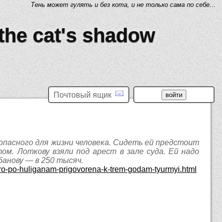
Тень может гулять и без кота, и не только сама по себе...
 the cat's shadow
Почтовый ящик
 опасного для жизни человека. Сидеть ей предстоит
ом. Лоткову взяли под арест в зале суда. Ей надо
банову — в 250 тысяч.
etro-po-huliganam-prigovorena-k-trem-godam-tyurmyi.html