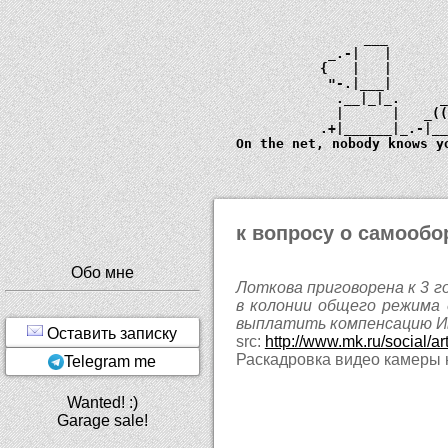
             ___       
         _.-|   |      
        {   |   |      
         "-.|___|      
          .__|_|_.     
          |      |   _
        .+|______|_.-|_
  On the net, nobody knows y
к вопросу о самообо
Обо мне
Лоткова приговорена к 3 г
в колонии общего режима 
выплатить компенсацию Ива
Оставить записку
src:
http://www.mk.ru/social/
Раскадровка видео камеры 
Telegram me
Wanted! :)
Garage sale!