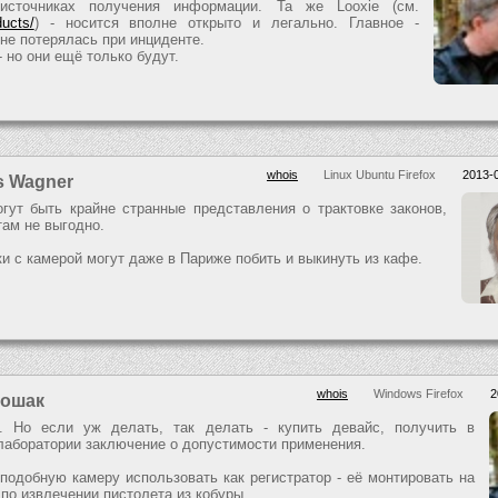
 источниках получения информации. Та же Looxie (см.
ducts/
) - носится вполне открыто и легально. Главное -
 не потерялась при инциденте.
- но они ещё только будут.
whois
Linux Ubuntu Firefox
2013-0
s Wagner
гут быть крайне странные представления о трактовке законов,
там не выгодно.
и с камерой могут даже в Париже побить и выкинуть из кафе.
whois
Windows Firefox
2
Кошак
. Но если уж делать, так делать - купить девайс, получить в
лаборатории заключение о допустимости применения.
 подобную камеру использовать как регистратор - её монтировать на
 по извлечении пистолета из кобуры.