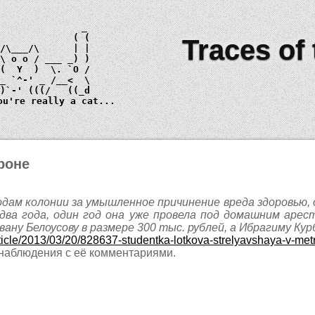
Traces of
 \ 
o o
_)
ou're really a cat...
роне
одам колонии за умышленное причинение вреда здоровью,
два года, один год она уже провела под домашним арест
ну Белоусову в размере 300 тыс. рублей, а Ибрагиму Кур
article/2013/03/20/828637-studentka-lotkova-strelyavshaya-v-m
наблюдения с её комментариями.