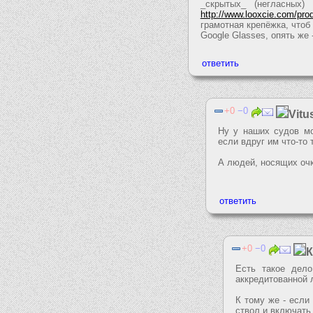
_скрытых_ (негласных)
http://www.looxcie.com/pro
грамотная крепёжка, чтоб
Google Glasses, опять же 
0
0
Vitu
Ну у наших судов мо
если вдруг им что-то 
А людей, носящих очк
0
0
Есть такое дело
аккредитованной 
К тому же - если
ствол и включать