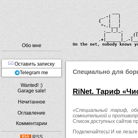
             ___       
         _.-|   |      
        {   |   |      
         "-.|___|      
          .__|_|_.     
          |      |   _
        .+|______|_.-|_
  On the net, nobody knows y
Обо мне
Оставить записку
Специально для борц
Telegram me
Wanted! :)
RiNet. Тариф «Ч
Garage sale!
Нечитанное
«Специальный тариф, об
Оглавление
сомнительной и противопр
Список доступных сайтов п
Комментарии
Подключайтесь! И не лезьте
RSS