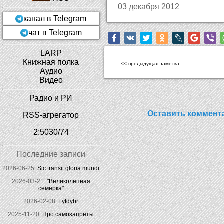
03 декабря 2012
канал в Telegram
чат в Telegram
LARP
Книжная полка
<< предыдущая заметка
Аудио
Видео
Радио и РИ
Оставить коммент
RSS-агрегатор
2:5030/74
Последние записи
2026-06-25:
Sic transit gloria mundi
2026-03-21:
"Великолепная
семёрка"
2026-02-08:
Lytdybr
2025-11-20:
Про самозапреты