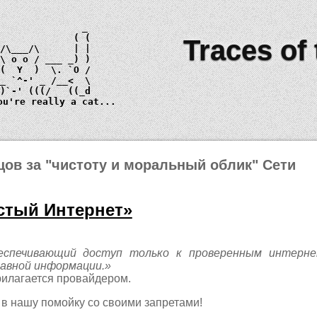
Traces of
 \ 
o o
_)
ou're really a cat...
ов за "чистоту и моральный облик" Сети
истый Интернет»
еспечивающий доступ только к проверенным интерн
авной информации.»
рилагается провайдером.
 в нашу помойку со своими запретами!