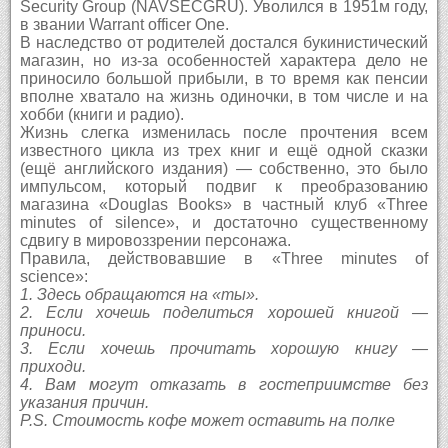
Security Group (NAVSECGRU). Уволился в 1951м году,
в звании Warrant officer One.
В наследство от родителей достался букинистический
магазин, но из-за особенностей характера дело не
приносило большой прибыли, в то время как пенсии
вполне хватало на жизнь одиночки, в том числе и на
хобби (книги и радио).
Жизнь слегка изменилась после прочтения всем
известного цикла из трех книг и ещё одной сказки
(ещё английского издания) — собственно, это было
импульсом, который подвиг к преобразованию
магазина «Douglas Books» в частный клуб «Three
minutes of silence», и достаточно существенному
сдвигу в мировоззрении персонажа.
Правила, действовавшие в «Three minutes of
science»:
1. Здесь обращаются на «ты».
2. Если хочешь поделиться хорошей книгой —
приноси.
3. Если хочешь прочитать хорошую книгу —
приходи.
4. Вам могут отказать в гостеприимстве без
указания причин.
P.S. Стоимость кофе может оставить на полке