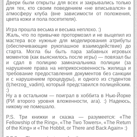
Двери были открыты для всех и закрывались только
для тех, кто своим поведением «не вписывался» в
атмосферу клуба (вне зависимости от положения,
цвета кожи и пола посетителя).
Игра прошла весьма и весьма неплохо. :)
Жаль, что по привычке протормозил и не выцепил из
мастера все нужные для моделирования атрибуты
(обеспечивающие рукопашное взаимодействие) до
старта. Могла бы быть пара забавных игровых
моментов (как выяснилось после игры) — повязал бы
и сдал в полицию замначальника полиции (за
нарушение права на неприкосновенность жилища и
требование предоставления документов без санкции
и с нарушением процедуры), и одного из студентов
(lj:herzog_vadim), который представился полицейским.
:)
Ну а в остальном — поиграл в хоббита в Нью-Йорке
(РИ второго уровня вложенности, ага). :) Надеюсь,
никому не помешало.
P.S. Три книжки и сказка — разумеется: «The
Fellowship of the Ring», «The Two Towers», «The Return
of the King» и «The Hobbit, or There and Back Again» :)