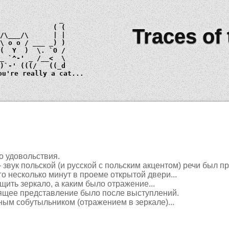
Traces of
 \ 
o o
_)
ou're really a cat...
.
о удовольствия.
звук польской (и русской с польским акцентом) речи был пр
о несколько минут в проеме открытой двери...
щить зеркало, а каким было отражение...
ящее представление было после выступлений.
ым собутыльником (отражением в зеркале)...