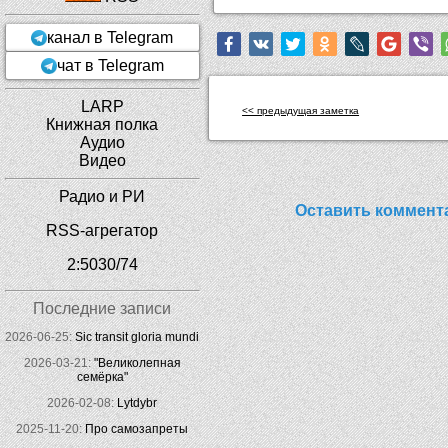
канал в Telegram
чат в Telegram
LARP
<< предыдущая заметка
Книжная полка
Аудио
Видео
Радио и РИ
Оставить коммент
RSS-агрегатор
2:5030/74
Последние записи
2026-06-25:
Sic transit gloria mundi
2026-03-21:
"Великолепная
семёрка"
2026-02-08:
Lytdybr
2025-11-20:
Про самозапреты