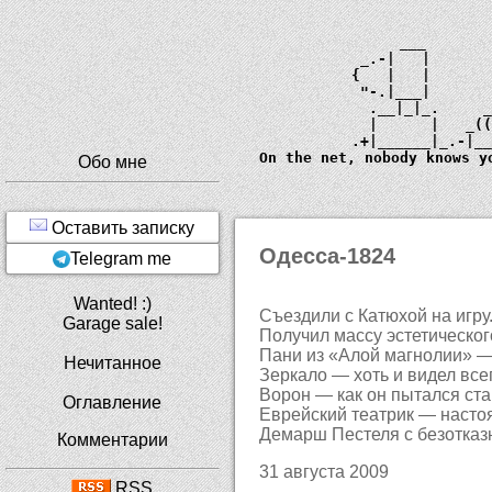
             ___       
         _.-|   |      
        {   |   |      
         "-.|___|      
          .__|_|_.     
          |      |   _
        .+|______|_.-|_
  On the net, nobody knows y
Обо мне
Оставить записку
Одесса-1824
Telegram me
Wanted! :)
Съездили с Катюхой на игру
Garage sale!
Получил массу эстетическог
Пани из «Алой магнолии» — 
Нечитанное
Зеркало — хоть и видел всег
Ворон — как он пытался ста
Оглавление
Еврейский театрик — насто
Демарш Пестеля с безотказн
Комментарии
31 августа 2009
RSS