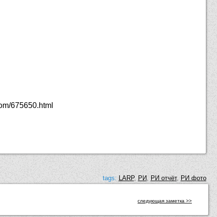
.com/675650.html
tags:
LARP
,
РИ
,
РИ отчёт
,
РИ фото
следующая заметка >>