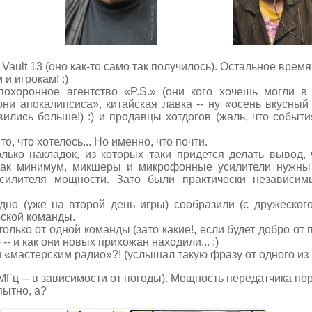
ault 13 (оно как-то само так получилось). Остальное время
и игрокам! :)
охоронное агентство «P.S.» (они кого хочешь могли в
и апокалипсиса», китайская лавка -- ну «осень вкусный к
лись больше!) :) и продавцы хотдогов (жаль, что событ
то, что хотелось... Но именно, что почти.
лько накладок, из которых таки придется делать вывод, 
Как минимум, микшеры и микрофонные усилители нужны 
усилителя мощности. Зато были практически независи
дно (уже на второй день игры) сообразили (с дружеског
рской команды.
лько от одной команды (зато какие!, если будет добро от п
-- и как они новых прихожан находили... :)
 «мастерским радио»?! (услышал такую фразу от одного из иг
6МГц -- в зависимости от погоды). Мощность передатчика поря
пытно, а?