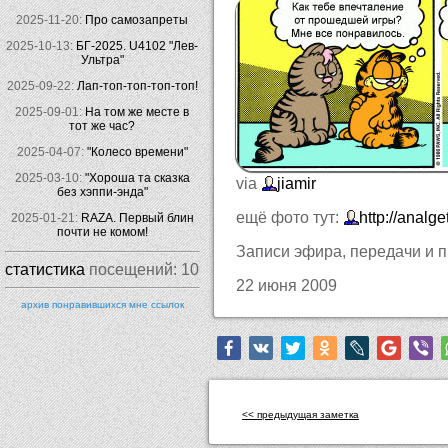
2025-11-20:
Про самозапреты
2025-10-13:
БГ-2025. U4102 "Лев-
Ультра"
2025-09-22:
Лап-топ-топ-топ-топ!
2025-09-01:
На том же месте в
тот же час?
2025-04-07:
"Колесо времени"
2025-03-10:
"Хороша та сказка
via
jiamir
без хэппи-энда"
ещё фото тут:
http://analg
2025-01-21:
RAZA. Первый блин
почти не комом!
Записи эфира, передачи и пр
статистика
посещений:
10
22 июня 2009
архив понравившихся мне ссылок
<< предыдущая заметка