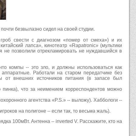
 почти безвылазно сидел на своей студии.
 гроб свести с диагнозом «помер от смеха») и их
итайский лапса», кинотеатр «Rapatronic» (мультики
ия не позволили отрекламировать не нуждавшийся в
что компы -- это зло, и должны использоваться как
аппаратные. Работали на старом передатчике без
мы от внешних источников питания (в запасе был
о пинка), что за неимением корреспондентов можно
охоронного агентства «P.S.» -- выложу). Хаббологи --
роков на полигоне -- если так, то весьма жаль).
дка 100мВт. Антенна -- inverted V. Расскажите, кто на