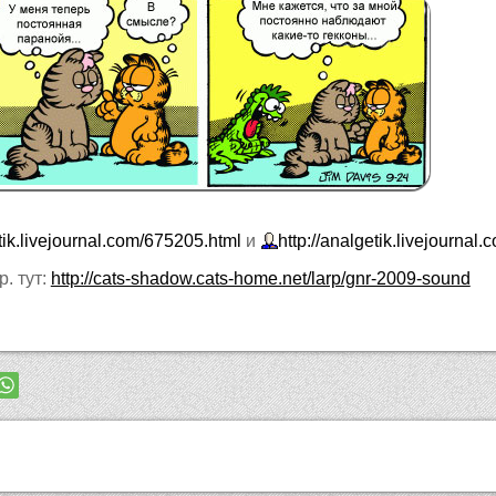
etik.livejournal.com/675205.html
и
http://analgetik.livejournal
. тут:
http://cats-shadow.cats-home.net/larp/gnr-2009-sound