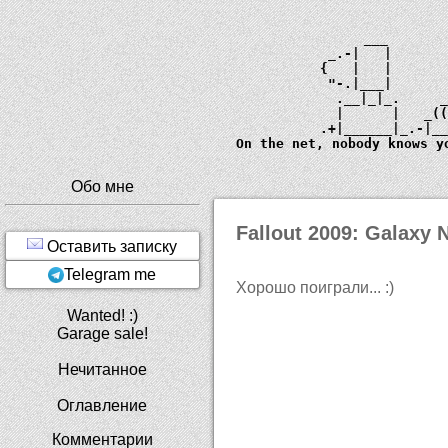
             ___       
         _.-|   |      
        {   |   |      
         "-.|___|      
          .__|_|_.     
          |      |   _
        .+|______|_.-|_
  On the net, nobody knows y
Обо мне
Fallout 2009: Galaxy
Оставить записку
Telegram me
Хорошо поиграли... :)
Wanted! :)
Garage sale!
Нечитанное
Оглавление
Комментарии