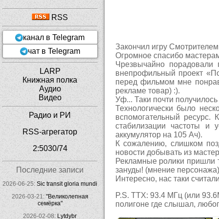
RSS
канал в Telegram
Закончил игру Cмотрителем V
чат в Telegram
Огромное спасибо мастерам 
Чрезвычайно порадовали п
LARP
внепрофильный проект «Пон
Книжная полка
перед фильмом мне понрави
Аудио
рекламе товар) :).
Видео
Уф... Таки почти получилось 
Технологически было неско
Радио и РИ
вспомогательный ресурс. 
стабилизации частоты и 
RSS-агрегатор
аккумулятор на 105 Ач).
К сожалению, слишком поз
2:5030/74
новости добывать из масте
Рекламные ролики пришли то
Последние записи
зануды! (мнение персонажа) 
Интересно, нас таки считали
2026-06-25:
Sic transit gloria mundi
P.S. ТТХ: 93.4 МГц (или 93.
2026-03-21:
"Великолепная
семёрка"
полигоне где слышал, любо
2026-02-08:
Lytdybr