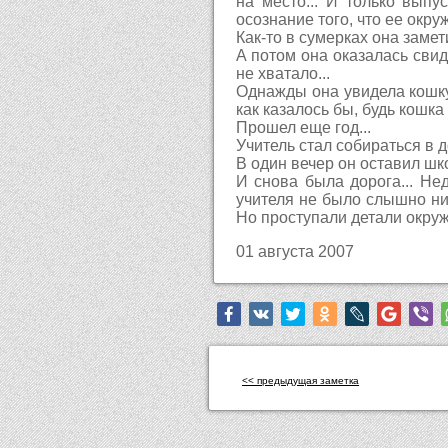
на место... И только вып
осознание того, что ее окру
Как-то в сумерках она замети
А потом она оказалась свид
не хватало...
Однажды она увидела кошку,
как казалось бы, будь кошка 
Прошел еще год...
Учитель стал собираться в до
В один вечер он оставил шк
И снова была дорога... Нед
учителя не было слышно ни 
Но проступали детали окруж
01 августа 2007
<< предыдущая заметка