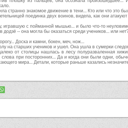
устив плошку из пальцев, она осознала произошедшее...
жало.
ла странно знакомое движение в тени... Кто или что это было
етельницей поединка двух воинов, видела, как они атакуют 
 игравшую с пойманной мышью... и было что-то неуловимо з
в додзё -- она могла бы оказаться среди учеников... или нет?.
рогу... Доска и камни, бокен, меч, нож...
олу на старших учеников и ушел. Она ушла в сумерки следом
алеко от столицы нашлась в лесу полуразваленная хижина.
слова при посторонних... Да и когда они были одни, обычн
ающего мира... Детали, которые раньше казались незначите