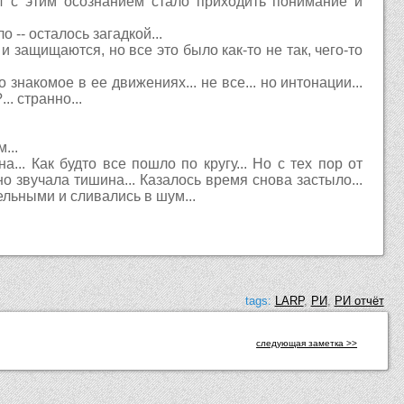
 И с этим осознанием стало приходить понимание и
 -- осталось загадкой...
и защищаются, но все это было как-то не так, чего-то
накомое в ее движениях... не все... но интонации...
.. странно...
...
.. Как будто все пошло по кругу... Но с тех пор от
о звучала тишина... Казалось время снова застыло...
льными и сливались в шум...
tags:
LARP
,
РИ
,
РИ отчёт
следующая заметка >>