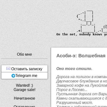
             ___       
         _.-|   |      
        {   |   |      
         "-.|___|      
          .__|_|_.     
          |      |   _
        .+|______|_.-|_
  On the net, nobody knows y
Обо мне
Асоби-э: Волшебная
Оно того стоило.
Оставить записку
Telegram me
Дорога на полигон в компа
Двухчасовое блуждание в н
Wanted! :)
Заварной кофе на Лукойловс
Garage sale!
Порог в Лосево...
Пустынная дорога от Варшко
Нечитанное
Камни скатывающииеся с дос
Разрушенный мост.
Оглавление
Холмик у заболоченой пусто