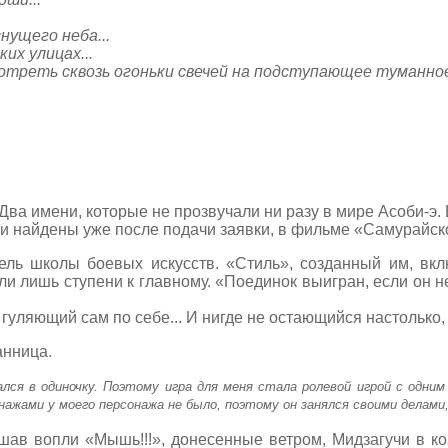
нущего неба...
их улицах...
мотреть сквозь огоньки свечей на подступающее туманное 
 Два имени, которые не прозвучали ни разу в мире Асоби-э.
 найдены уже после подачи заявки, в фильме «Самурайское
ель школы боевых искусств. «Стиль», созданный им, вкл
ли лишь ступени к главному. «Поединок выигран, если он н
, гуляющий сам по себе... И нигде не остающийся настолько
анница.
зался в одиночку. Поэтому игра для меня стала ролевой игрой с одн
ажами у моего персонажа не было, поэтому он занялся своими делами
шав вопли «Мышь!!!», донесенные ветром, Мидзагучи в к