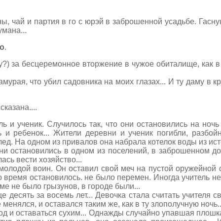
ы, чай и партия в го с юрэй в заброшенной усадьбе. Гасну
умана...
ло
.
?) за бесцеремонное вторжение в чужое обиталище, как в 
самурая, что убил садовника на моих глазах... И ту даму в к
казана....
ль и ученик. Случилось так, что они остановились на ноч
ь и ребенок... Жители деревни и ученик погибли, разбой
ед. На одном из привалов она набрала котелок воды из исто
ни остановились в одном из поселений, в заброшенном дом
ась вести хозяйство...
молодой воин. Он оставил свой меч на пустой оружейной с
то время остановилось. не было перемен. Иногда учитель н
ме не было грызунов, в городе были...
 десять за восемь лет... Девочка стала считать учителя св
е менялся, и оставался таким же, как в ту злополучную ночь..
од и оставаться сухим... Однажды случайно упавшая плошка