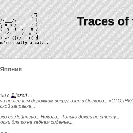
Traces of
 \ 
o o
_)
ou're really a cat...
 Япония
нии с
jezeri
...
очи по лесным дорожкам вокруг озер в Орехово... «СТОЯНК
кой заправке...
 до Лейпясуо... Никого... Только дождь по стеклу...
ки для го на заднем сиденье...
ши...