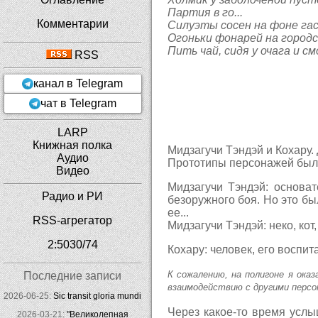
Партия в го...
Комментарии
Силуэты сосен на фоне гас
Огоньки фонарей на городск
Пить чай, сидя у очага и с
RSS
канал в Telegram
чат в Telegram
LARP
Книжная полка
Мидзагучи Тэндэй и Кохару.
Аудио
Прототипы персонажей были
Видео
Мидзагучи Тэндэй: основат
Радио и РИ
безоружного боя. Но это бы
ее...
RSS-агрегатор
Мидзагучи Тэндэй: неко, кот
2:5030/74
Кохару: человек, его воспит
К сожалению, на полигоне я ока
Последние записи
взаимодействию с другими персон
2026-06-25:
Sic transit gloria mundi
Через какое-то время услы
2026-03-21:
"Великолепная