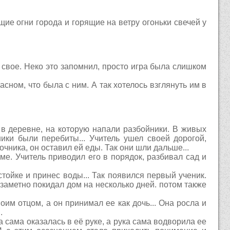
щие огни города и горящие на ветру огоньки свечей у
свое. Неко это запомнил, просто игра была слишком
расном, что была с ним. А так хотелось взглянуть им в
ь в деревне, на которую напали разбойники. В живых
ники были перебиты... Учитель ушел своей дорогой,
чника, он оставил ей еды. Так они шли дальше...
е. Учитель приводил его в порядок, разбивал сад и
тойке и принес воды... Так появился первый ученик.
езаметно покидал дом на несколько дней. потом также
оим отцом, а он принимал ее как дочь... Она росла и
.
 сама оказалась в её руке, а рука сама водворила ее