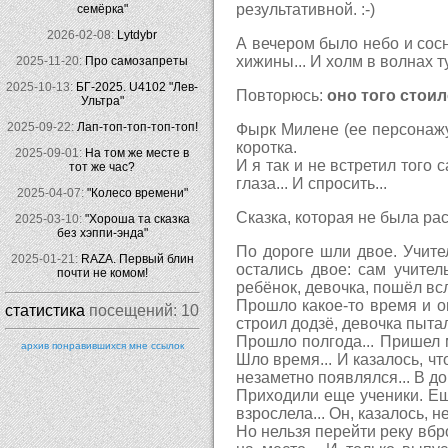
результативной. :-)
семёрка"
2026-02-08:
Lytdybr
А вечером было небо и сосн
хижины... И холм в волнах т
2025-11-20:
Про самозапреты
2025-10-13:
БГ-2025. U4102 "Лев-
Повторюсь:
оно того стои
Ультра"
2025-09-22:
Лап-топ-топ-топ-топ!
Фырк Милене (ее персонажу
коротка.
2025-09-01:
На том же месте в
И я так и не встретил того 
тот же час?
глаза... И спросить...
2025-04-07:
"Колесо времени"
Сказка, которая не была расс
2025-03-10:
"Хороша та сказка
без хэппи-энда"
По дороге шли двое. Учите
2025-01-21:
RAZA. Первый блин
остались двое: сам учител
почти не комом!
ребёнок, девочка, пошёл всл
Прошло какое-то время и о
статистика
посещений:
10
строил додзё, девочка пытал
Прошло полгода... Пришел 
архив понравившихся мне ссылок
Шло время... И казалось, ч
незаметно появлялся... В до
Приходили еще ученики. Еще
взрослела... Он, казалось, н
Но нельзя перейти реку вбр