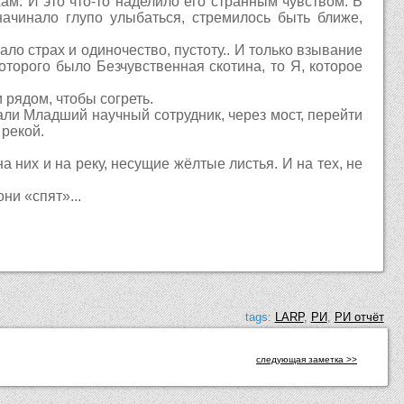
м. И это что-то наделило его странным чувством. В
начинало глупо улыбаться, стремилось быть ближе,
ало страх и одиночество, пустоту.. И только взывание
которого было Безчувственная скотина, то Я, которое
 рядом, чтобы согреть.
вали Младший научный сотрудник, через мост, перейти
 рекой.
 них и на реку, несущие жёлтые листья. И на тех, не
ни «спят»...
tags:
LARP
,
РИ
,
РИ отчёт
следующая заметка >>