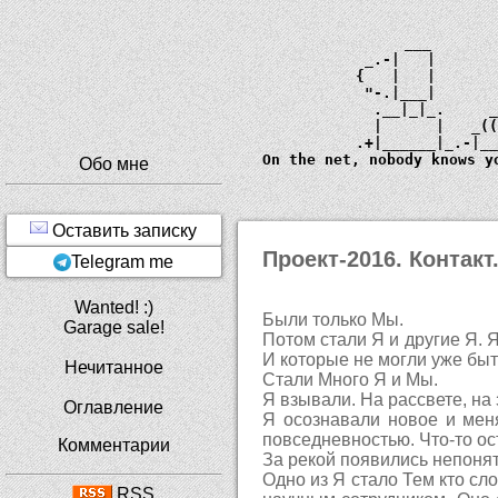
             ___       
         _.-|   |      
        {   |   |      
         "-.|___|      
          .__|_|_.     
          |      |   _
        .+|______|_.-|_
  On the net, nobody knows y
Обо мне
Оставить записку
Проект-2016. Контакт
Telegram me
Wanted! :)
Были только Мы.
Garage sale!
Потом стали Я и другие Я. 
И которые не могли уже быт
Нечитанное
Стали Много Я и Мы.
Я взывали. На рассвете, на 
Оглавление
Я осознавали новое и мен
повседневностью. Что-то ос
Комментарии
За рекой появились непонят
Одно из Я стало Тем кто с
RSS