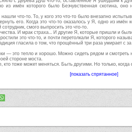
сняло с Дерева Душ что-то, оставленное Я ушедшим к Духа
но из имён которого было Безчувственная скотина, оно 
 нашли что-то. То, у кого это что-то было внезапно испытыв
ернуть его. Когда это что-то оказалось у Я, одно из имён 
отрудник, смого выпросить это что-то.
ества. И мрак страха... И другие Я, которые пришли и были
простили это что-то, и почти перетолкали Я, которого назы
адиция гласила о том, что прощённый три раза умирает с за
ки — это тепло и хорошо. Можно сидеть рядом и смотреть на
воей стороне моста.
, кто тоже может меняться. Быть другими. Но только, когда о
[показать спрятанное]