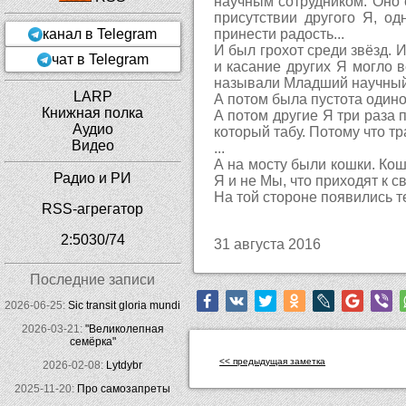
научным сотрудником. Оно 
присутствии другого Я, од
канал в Telegram
принести радость...
И был грохот среди звёзд. И
чат в Telegram
и касание других Я могло в
называли Младший научный с
LARP
А потом была пустота одиноч
Книжная полка
А потом другие Я три раза 
Аудио
который табу. Потому что тр
Видео
...
А на мосту были кошки. Кош
Радио и РИ
Я и не Мы, что приходят к с
На той стороне появились те
RSS-агрегатор
2:5030/74
31 августа 2016
Последние записи
2026-06-25:
Sic transit gloria mundi
2026-03-21:
"Великолепная
семёрка"
<< предыдущая заметка
2026-02-08:
Lytdybr
2025-11-20:
Про самозапреты