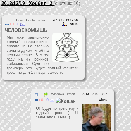
2013/12/19 - Хоббит - 2
(счетчик: 16)
Linux Ubuntu Firefox
2013-12-19 12:56
0
0
whois
ЧЕЛОВЕКОМЫШЬ
Мы тоже традиционно
ходим 1 января в кино,
правда не на столько
сильны духом, чтоб на
первый сеанс. В этом
году на 47 ронинов
собираемся. Судя по
трейлеру это будет полный фентези-
треш, но для 1 января самое то.
Windows Firefox
2013-12-19 13:07
0
0
whois
Кошак
О! Судя по трейлеру -
годный трэш :). Я
задумался, TNX! :)