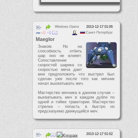
Windows Opera
2013-12-17 01:05
0
0
Санкт-Петербург
Maeglor
Знаком. Но на
способность отбить
шар оно не влияет.
Сопоставление
скоростей шарика со
скоростью меча дает
мне предположить что выстрел был
сделан уже после того как мечник
начал выхватывать меч.
Мастерство мечника в данном случае --
выхватывать меч в каждом дубле по
одной и тойже траектории. Мастерство
стрелка -- попасть в быстро но
предсказуемо движущийся меч.
2013-12-17 01:52
Кошак