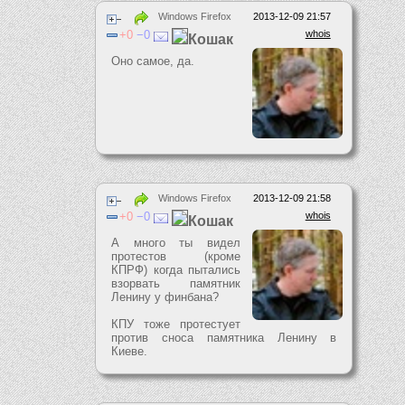
Windows Firefox
2013-12-09 21:57
0
0
whois
Кошак
Оно самое, да.
Windows Firefox
2013-12-09 21:58
0
0
whois
Кошак
А много ты видел
протестов (кроме
КПРФ) когда пытались
взорвать памятник
Ленину у финбана?
КПУ тоже протестует
против сноса памятника Ленину в
Киеве.