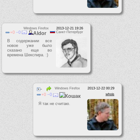
Windows Firefox
2013-12-21 19:26
0
0
Санкт-Петербург
Aldor
В содержании все
новое уже было
сказано еще во
времена Шекспира. :)
Windows Firefox
2013-12-22 00:29
0
0
whois
Кошак
Я так не считаю.