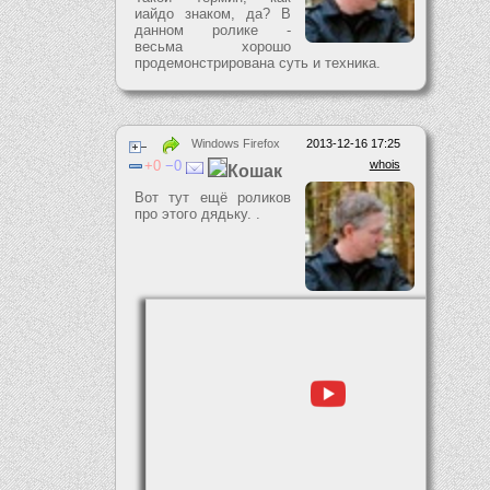
иайдо знаком, да? В
данном ролике -
весьма хорошо
продемонстрирована суть и техника.
Windows Firefox
2013-12-16 17:25
0
0
whois
Кошак
Вот тут ещё роликов
про этого дядьку. .