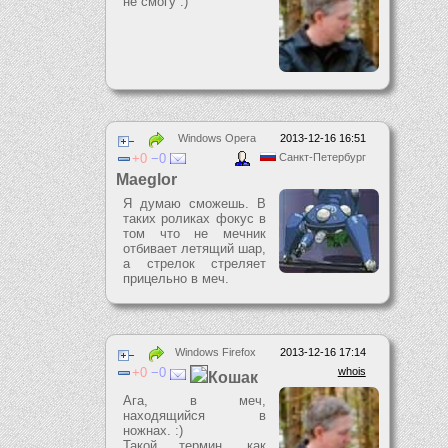
не смогу :)
Windows Opera
2013-12-16 16:51
0
0
Санкт-Петербург
Maeglor
Я думаю сможешь. В
таких роликах фокус в
том что не мечник
отбивает летящий шар,
а стрелок стреляет
прицельно в меч.
Windows Firefox
2013-12-16 17:14
0
0
whois
Кошак
Ага, в меч,
находящийся в
ножнах. :)
Такой термин, как