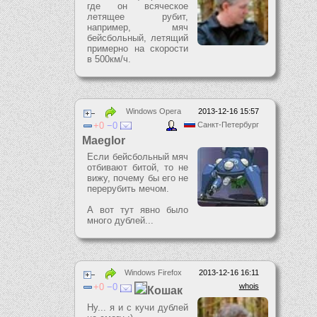
где он всяческое
летящее рубит,
например, мяч
бейсбольный, летящий
примерно на скорости
в 500км/ч.
Windows Opera
2013-12-16 15:57
0
0
Санкт-Петербург
Maeglor
Если бейсбольный мяч
отбивают битой, то не
вижу, почему бы его не
перерубить мечом.
А вот тут явно было
много дублей...
Windows Firefox
2013-12-16 16:11
0
0
whois
Кошак
Ну... я и с кучи дублей