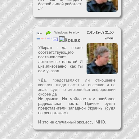
боевой силой работает,
а?
Windows Firefox
2013-12-09 21:56
0
0
whois
Кошак
Убирать - да, после
соответствующего
постановления
легитимных властей. И
цивилизованно, как ты
сам указал.
>Да, представляют ли отношение
киевлян люди памятник снесшие я не
знаю; судя по имеющейся информации
скорее да
Не думаю. На майдане там наиболее
радикальная часть. Причем рулят
представители западной Украины (судя
по репортажам).
И это не случайный эксцесс, IMHO.