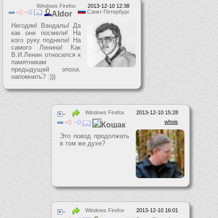
Windows Firefox
2013-12-10 12:38
0
0
Санкт-Петербург
Aldor
Негодяи! Вандалы! Да
как они посмели! На
кого руку подняли! На
самого Ленина! Как
В.И.Ленин относился к
памятникам
предыдущей эпохи,
напомнить? :)))
Windows Firefox
2013-12-10 15:28
0
0
whois
Кошак
Это повод продолжать
в том же духе?
Windows Firefox
2013-12-10 16:01