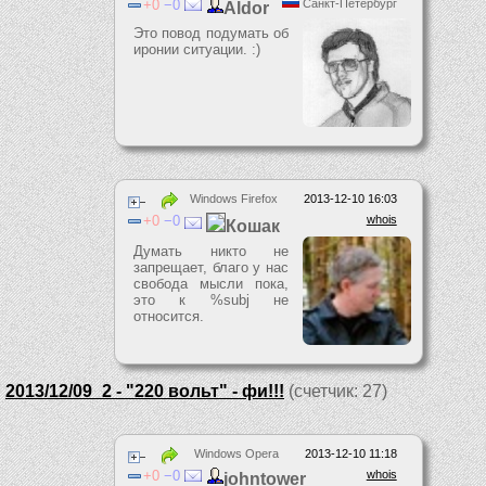
0
0
Санкт-Петербург
Aldor
Это повод подумать об
иронии ситуации. :)
Windows Firefox
2013-12-10 16:03
0
0
whois
Кошак
Думать никто не
запрещает, благо у нас
свобода мысли пока,
это к %subj не
относится.
2013/12/09_2 - "220 вольт" - фи!!!
(счетчик: 27)
Windows Opera
2013-12-10 11:18
0
0
whois
johntower