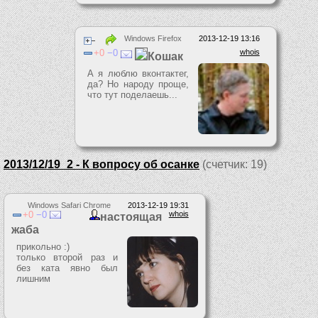
Windows Firefox
2013-12-19 13:16
0
0
whois
Кошак
А я люблю вконтактег,
да? Но народу проще,
что тут поделаешь...
2013/12/19_2 - К вопросу об осанке
(счетчик: 19)
Windows Safari Chrome
2013-12-19 19:31
0
0
whois
настоящая
жаба
прикольно :)
только второй раз и
без ката явно был
лишним