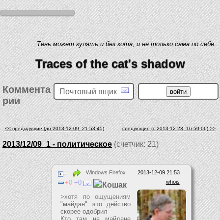
Тень может гулять и без кота, и не только сама по себе...
Traces of the cat's shadow
Коммента
Почтовый ящик
рии
<< предыдущие (до 2013-12-09_21-53-45)
следующие (c 2013-12-23_16-50-06) >>
2013/12/09_1 - политическое
(счетчик: 21)
Windows Firefox
2013-12-09 21:53
0
0
whois
Кошак
>хотя по ощущениям
"майдан" это действо
скорее одобрил
Кто там на майдане