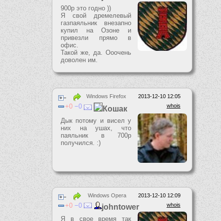
900р это годно ))
Я свой дремелевый
газпаяльник внезапно
купил на Озоне и
привезли прямо в
офис.
Такой же, да. Ооочень
доволен им.
Windows Firefox
2013-12-10 12:05
0
0
whois
Кошак
Дык потому и висел у
них на ушах, что
паяльник в 700р
получился. :)
Windows Opera
2013-12-10 12:09
0
0
whois
johntower
Я в свое время так