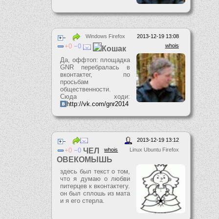
Windows Firefox
2013-12-19 13:08
0
0
whois
Кошак
Да, оффтоп: площадка
GNR перебралась в
вконтактег, по
просьбам
общественности.
Сюда ходи:
http://vk.com/gnr2014
2013-12-19 13:12
0
0
ЧЕЛ
whois
Linux Ubuntu Firefox
ОВЕКОМЫШЬ
здесь был текст о том,
что я думаю о любви
питерцев к вконтактегу.
он был сплошь из мата
и я его стерла.