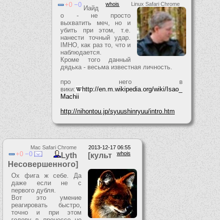
0
0
whois
Linux Safari Chrome
Иайд
о - не просто
выхватить меч, но и
убить при этом, т.е.
нанести точный удар.
IMHO, как раз то, что и
наблюдается.
Кроме того данный
дядька - весьма известная личность.
про него в
вики:
http://en.m.wikipedia.org/wiki/Isao_
Machii
http://nihontou.jp/syuushinryuu/intro.htm
Mac Safari Chrome
2013-12-17 06:55
0
0
whois
Lyth [культ
Несовершенного]
Ох фига ж себе. Да
даже если не с
первого дубля.
Вот это умение
реагировать быстро,
точно и при этом
голову в процессе не