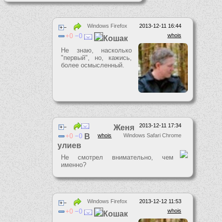
Windows Firefox
2013-12-11 16:44
0
0
whois
Кошак
Не знаю, насколько
"первый", но, кажись,
более осмысленный.
2013-12-11 17:34
Женя
0
0
В
whois
Windows Safari Chrome
улиев
Не смотрел внимательно, чем
именно?
Windows Firefox
2013-12-12 11:53
0
0
whois
Кошак