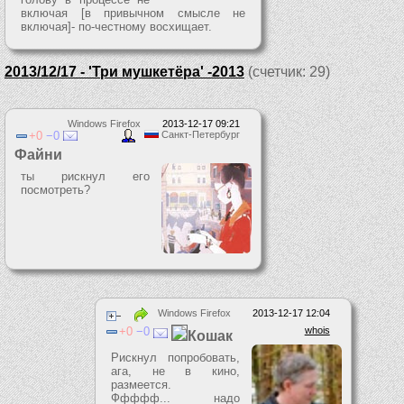
включая [в привычном смысле не
включая]- по-честному восхищает.
2013/12/17 - 'Три мушкетёра' -2013
(счетчик: 29)
Windows Firefox
2013-12-17 09:21
0
0
Санкт-Петербург
Файни
ты рискнул его
посмотреть?
Windows Firefox
2013-12-17 12:04
0
0
whois
Кошак
Рискнул попробовать,
ага, не в кино,
размеется.
Ффффф... надо