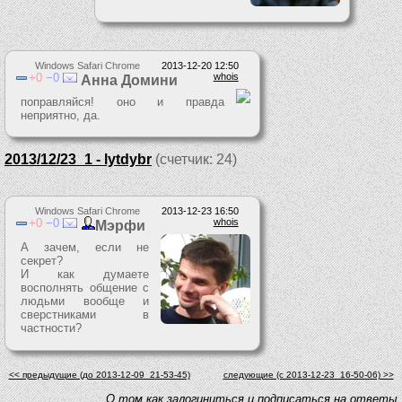
Windows Safari Chrome
2013-12-20 12:50
0
0
whois
Анна Домини
поправляйся! оно и правда
неприятно, да.
2013/12/23_1 - lytdybr
(счетчик: 24)
Windows Safari Chrome
2013-12-23 16:50
0
0
whois
Мэрфи
А зачем, если не
секрет?
И как думаете
восполнять общение с
людьми вообще и
сверстниками в
частности?
<< предыдущие (до 2013-12-09_21-53-45)
следующие (c 2013-12-23_16-50-06) >>
O том как залогиниться и подписаться на ответы