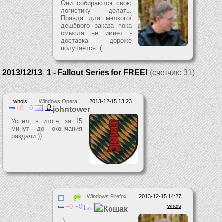
Они собираются свою
логистику делать.
Правда для мелкого/
дешёвого заказа пока
смысла не имеет -
доставка дороже
получается :(
2013/12/13_1 - Fallout Series for FREE!
(счетчик: 31)
whois
Windows Opera
2013-12-15 13:23
0
0
johntower
Успел, в итоге, за 15
минут до окончания
раздачи ))
Windows Firefox
2013-12-15 14:27
0
0
whois
Кошак
:)