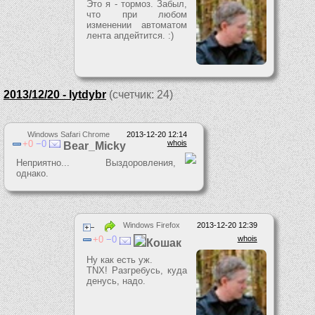
Это я - тормоз. Забыл,
что при любом
изменении автоматом
лента апдейтится. :)
2013/12/20 - lytdybr
(счетчик: 24)
Windows Safari Chrome
2013-12-20 12:14
0
0
whois
Bear_Micky
Неприятно... Выздоровления,
однако.
Windows Firefox
2013-12-20 12:39
0
0
whois
Кошак
Ну как есть уж.
TNX! Разгребусь, куда
денусь, надо.