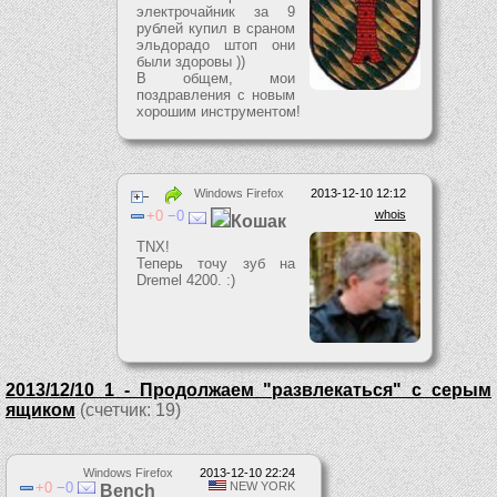
электрочайник за 9
рублей купил в сраном
эльдорадо штоп они
были здоровы ))
В общем, мои
поздравления с новым
хорошим инструментом!
Windows Firefox
2013-12-10 12:12
0
0
whois
Кошак
TNX!
Теперь точу зуб на
Dremel 4200. :)
2013/12/10_1 - Продолжаем "развлекаться" с серым
ящиком
(счетчик: 19)
Windows Firefox
2013-12-10 22:24
0
0
NEW YORK
Bench