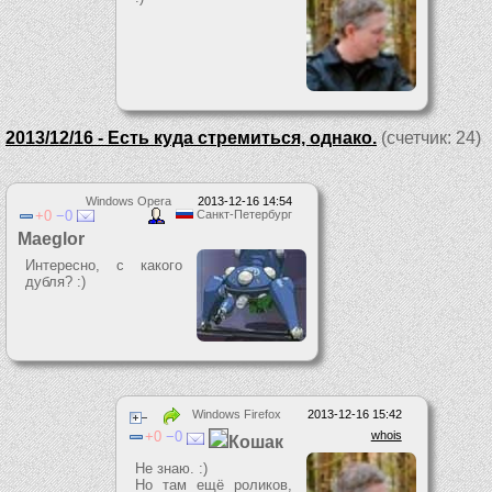
2013/12/16 - Есть куда стремиться, однако.
(счетчик: 24)
Windows Opera
2013-12-16 14:54
0
0
Санкт-Петербург
Maeglor
Интересно, с какого
дубля? :)
Windows Firefox
2013-12-16 15:42
0
0
whois
Кошак
Не знаю. :)
Но там ещё роликов,