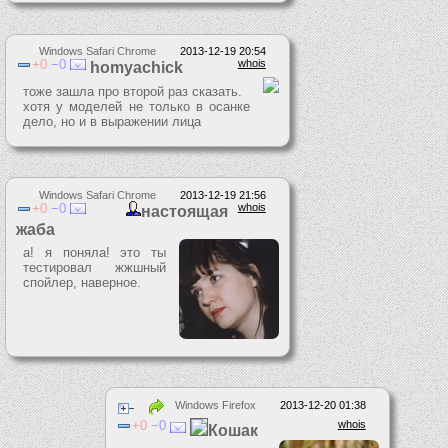
Windows Safari Chrome
2013-12-19 20:54
0
0
whois
homyachick
тоже зашла про второй раз сказать.
хотя у моделей не только в осанке
дело, но и в выражении лица
Windows Safari Chrome
2013-12-19 21:56
0
0
whois
настоящая
жаба
а! я поняла! это ты
тестировал жжшный
спойлер, наверное.
Windows Firefox
2013-12-20 01:38
0
0
whois
Кошак