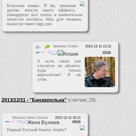
Классика жанра. Я бы, грешным
делом, опосля такого эффекту,
повыдергал все платы и внимательно
почистил контакты. Или, для ленивых,
вынул-вставил пару раз.
Windows Firefox
2013-12-11 12:15
0
0
whois
Кошак
А если такая хня
случится на объекте,
куда только
вертолётом? Я об
этом.
2013/12/11 - "Бандеролька"
(счетчик: 29)
Windows Safari Chrome
2013-12-11 16:21
0
0
whois
Женя Вулиев
Первый Русский Аналог shipito?