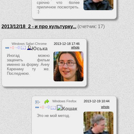
срочно что более
приличное посмотреть.
:)
2013/12/18_2 - и про культурку...
(счетчик: 17)
Windows Safari Chrome
2013-12-18 17:46
0
0
whois
Юська
Иногад можно
заценить фильм
именно за форму. Анну
Каренину ту же.
Последнюю.
Windows Firefox
2013-12-19 10:44
0
0
whois
Кошак
Это не мой метод.