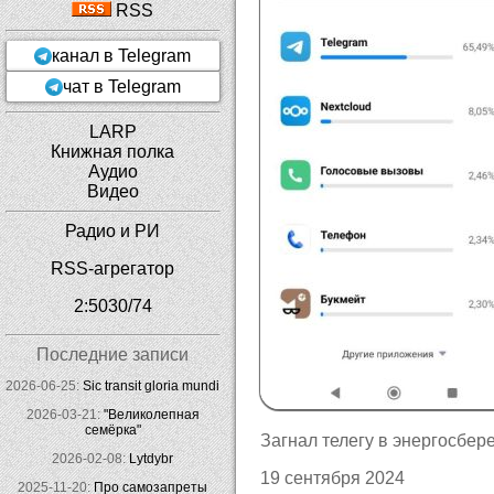
RSS
канал в Telegram
чат в Telegram
LARP
Книжная полка
Аудио
Видео
Радио и РИ
RSS-агрегатор
2:5030/74
Последние записи
2026-06-25:
Sic transit gloria mundi
2026-03-21:
"Великолепная
семёрка"
Загнал телегу в энергосберег
2026-02-08:
Lytdybr
19 сентября 2024
2025-11-20:
Про самозапреты