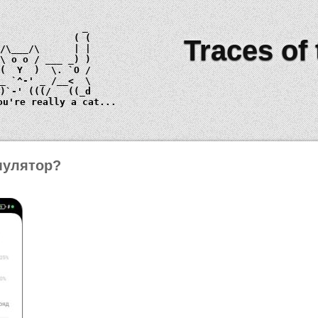
Traces of
 \ 
o o
_)
ou're really a cat...
мулятор?