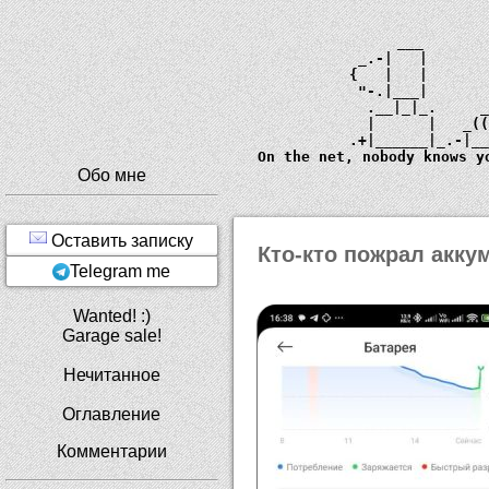
             ___       
         _.-|   |      
        {   |   |      
         "-.|___|      
          .__|_|_.     
          |      |   _
        .+|______|_.-|_
  On the net, nobody knows y
Обо мне
Оставить записку
Кто-кто пожрал акку
Telegram me
Wanted! :)
Garage sale!
Нечитанное
Оглавление
Комментарии