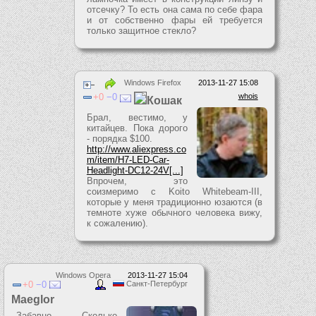
отсечку? То есть она сама по себе фара
и от собственно фары ей требуется
только защитное стекло?
Windows Firefox
2013-11-27 15:08
0
0
whois
Кошак
Брал, вестимо, у
китайцев. Пока дорого
- порядка $100.
http://www.aliexpress.co
m/item/H7-LED-Car-
Headlight-DC12-24V[...]
Впрочем, это
соизмеримо с Koito Whitebeam-III,
которые у меня традиционно юзаются (в
темноте хуже обычного человека вижу,
к сожалению).
Windows Opera
2013-11-27 15:04
0
0
Санкт-Петербург
Maeglor
Забавно. Сколько