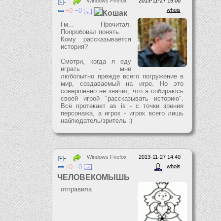
Windows Firefox
2013-11-27 15:00
0
0
whois
Кошак
Гм... Прочитал.
Попробовал понять.
Кому рассказывается
история?
Смотри, когда я еду
играть - мне
любопытно прежде всего погружение в
мир, создаваемый на игре. Но это
совершенно не значит, что я собираюсь
своей игрой "рассказывать историю".
Всё протекает as is - с точки зрения
персонажа, а игрок - игрок всего лишь
наблюдатель/зритель :)
Windows Firefox
2013-11-27 14:40
0
0
whois
ЧЕЛОВЕКОМЫШЬ
отправила