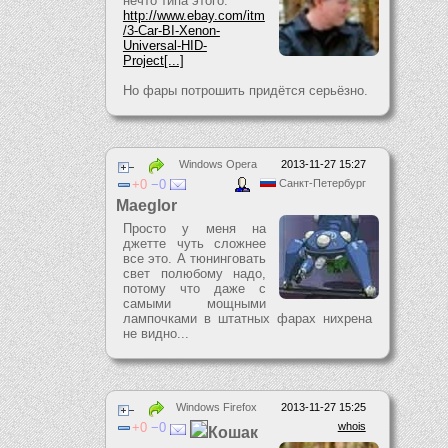
нечто типа этого:
http://www.ebay.com/itm
/3-Car-BI-Xenon-
Universal-HID-
Project[...]
Но фары потрошить придётся серьёзно.
Windows Opera
2013-11-27 15:27
0
0
Санкт-Петербург
Maeglor
Просто у меня на
джетте чуть сложнее
все это. А тюнинговать
свет полюбому надо,
потому что даже с
самыми мощными
лампочками в штатных фарах нихрена
не видно...
Windows Firefox
2013-11-27 15:25
0
0
whois
Кошак