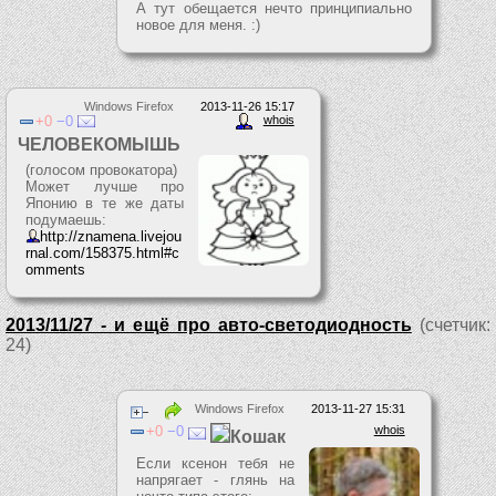
А тут обещается нечто принципиально
новое для меня. :)
Windows Firefox
2013-11-26 15:17
0
0
whois
ЧЕЛОВЕКОМЫШЬ
(голосом провокатора)
Может лучше про
Японию в те же даты
подумаешь:
http://znamena.livejou
rnal.com/158375.html#c
omments
2013/11/27 - и ещё про авто-светодиодность
(счетчик:
24)
Windows Firefox
2013-11-27 15:31
0
0
whois
Кошак
Если ксенон тебя не
напрягает - глянь на