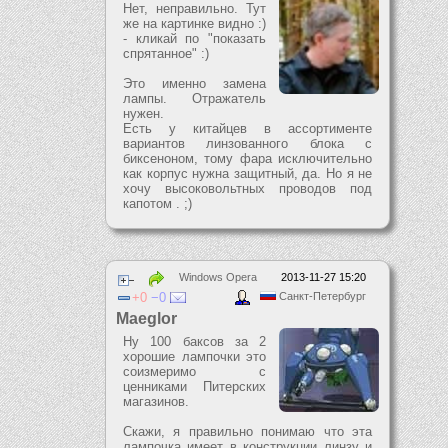
Нет, неправильно. Тут
же на картинке видно :)
- кликай по "показать
спрятанное" :)
Это именно замена
лампы. Отражатель
нужен.
Есть у китайцев в ассортименте
вариантов линзованного блока с
биксеноном, тому фара исключительно
как корпус нужна защитный, да. Но я не
хочу высоковольтных проводов под
капотом . ;)
Windows Opera
2013-11-27 15:20
0
0
Санкт-Петербург
Maeglor
Ну 100 баксов за 2
хорошие лампочки это
соизмеримо с
ценниками Питерских
магазинов.
Скажи, я правильно понимаю что эта
лампочка имеет в конструкции линзу и