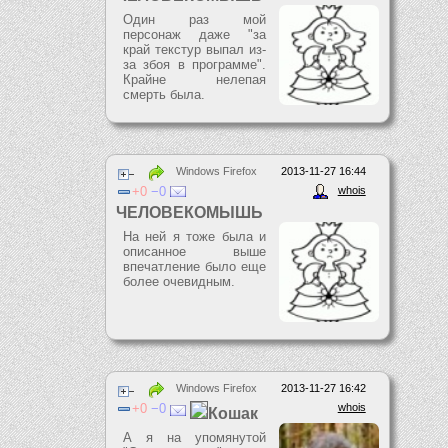
Один раз мой
персонаж даже "за
край текстур выпал из-
за збоя в программе".
Крайне нелепая
смерть была.
Windows Firefox
2013-11-27 16:44
0
0
whois
ЧЕЛОВЕКОМЫШЬ
На ней я тоже была и
описанное выше
впечатление было еще
более очевидным.
Windows Firefox
2013-11-27 16:42
0
0
whois
Кошак
А я на упомянутой