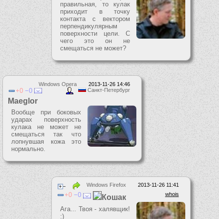
правильная, то кулак
приходит в точку
контакта с вектором
перпендикулярным
поверхности цели. С
чего это он не
смещаться не может?
Windows Opera
2013-11-26 14:46
0
0
Санкт-Петербург
Maeglor
Вообще при боковых
ударах поверхность
кулака не может не
смещаться так что
лопнувшая кожа это
нормально.
Windows Firefox
2013-11-26 11:41
0
0
whois
Кошак
Ага... Твоя - халявщик!
:)