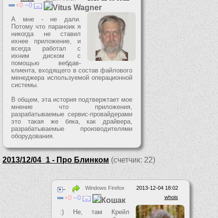
0
0
Vitus Wagner
А мне - не дали.
Потому что параноик я
никогда не ставил
ихнее приложение, и
всегда работал с
ихним диском с
помощью вебдав-
клиента, входящего в состав файлового
менеджера используемой операционной
системы.
В общем, эта история подтвержтает мое
мнение что приложения,
разрабатываемые сервис-провайдерами
это такая же бяка, как драйвера,
разрабатываемые производителями
оборудования.
2013/12/04_1 - Про Блинком
(счетчик: 22)
Windows Firefox
2013-12-04 18:02
0
0
whois
Кошак
:) Не, там Крейл