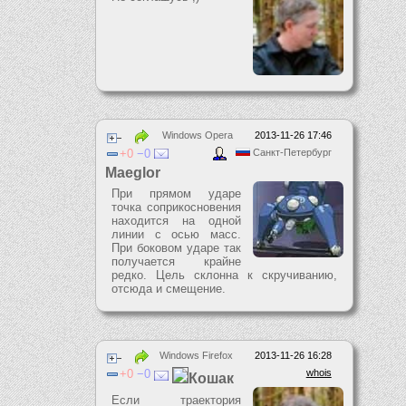
Windows Opera
2013-11-26 17:46
0
0
Санкт-Петербург
Maeglor
При прямом ударе
точка соприкосновения
находится на одной
линии с осью масс.
При боковом ударе так
получается крайне
редко. Цель склонна к скручиванию,
отсюда и смещение.
Windows Firefox
2013-11-26 16:28
0
0
whois
Кошак
Если траектория