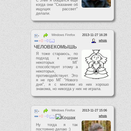
С JNM я общался ещё
когда они "Сказание об
ищущих рассвет"
делали.
Windows Firefox
2013-11-27 16:28
0
0
whois
ЧЕЛОВЕКОМЫШЬ
Я тоже стараюсь, по
подход к играм
некоторых МГ
способствует этому а
некоторых,
противодействует. Это
я не про МГ "Нового
дня", я с многими из них хорошо
знакома, но никогда у них не играла.
Windows Firefox
2013-11-27 15:06
0
0
whois
Кошак
Ну тогда я так
постоянно делаю :)