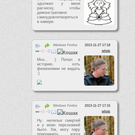
одолжил у меня
расческу, чтобы
демонстративно
самоудовлетворяться
в камере.
Windows Firefox
2013-11-27 17:18
0
0
whois
Кошак
Мнэ... :) Попал в
историю, хоть
физиономии не видать
:)
Windows Firefox
2013-11-27 17:15
0
0
whois
Кошак
Ну.. нелепых смертей
и у моих персонажей
было. Хм, могу пару
припомнить, когда