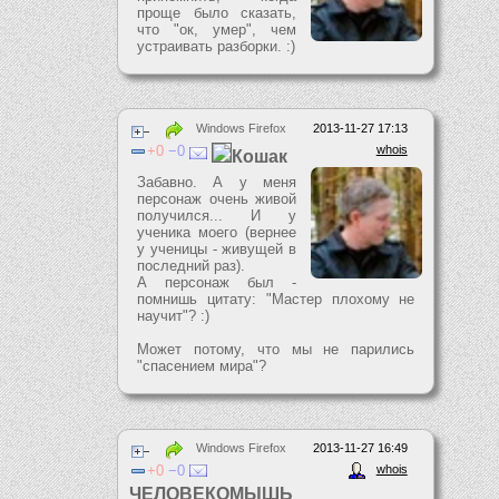
проще было сказать,
что "ок, умер", чем
устраивать разборки. :)
Windows Firefox
2013-11-27 17:13
0
0
whois
Кошак
Забавно. А у меня
персонаж очень живой
получился... И у
ученика моего (вернее
у ученицы - живущей в
последний раз).
А персонаж был -
помнишь цитату: "Мастер плохому не
научит"? :)
Может потому, что мы не парились
"спасением мира"?
Windows Firefox
2013-11-27 16:49
0
0
whois
ЧЕЛОВЕКОМЫШЬ