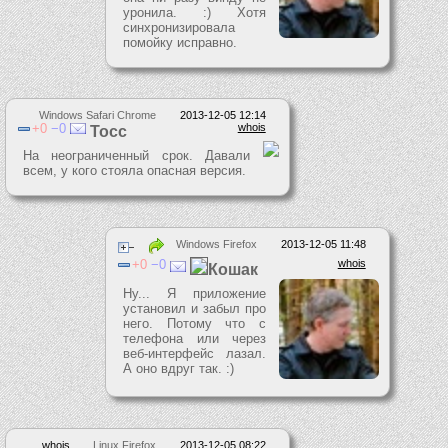
уронила. :) Хотя
синхронизировала
помойку исправно.
Windows Safari Chrome
2013-12-05 12:14
0
0
whois
Тосс
На неограниченный срок. Давали
всем, у кого стояла опасная версия.
Windows Firefox
2013-12-05 11:48
0
0
whois
Кошак
Ну... Я приложение
установил и забыл про
него. Потому что с
телефона или через
веб-интерфейс лазал.
А оно вдруг так. :)
whois
Linux Firefox
2013-12-05 08:22