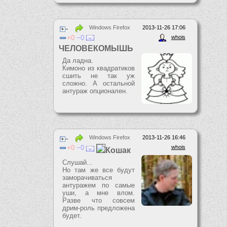
Windows Firefox
2013-11-26 17:06
0
0
whois
ЧЕЛОВЕКОМЫШЬ
Да ладна.
Кимоно из квадратиков
сшить не так уж
сложно. А остальной
антураж опционален.
Windows Firefox
2013-11-26 16:46
0
0
whois
Кошак
Слушай...
Но там же все будут
заморачиваться
антуражем по самые
уши, а мне влом.
Разве что совсем
дрим-роль предложена
будет.