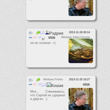
2013-11-26 00:14
Рэдрик
0
0
whois
Windows Safari Chrome
М
оя не телепат. =)
Windows Firefox
2013-11-25 16:27
0
0
whois
Кошак
Мнэ... Сомневаюсь,
что Сергей не удержал
и дёргал. :)