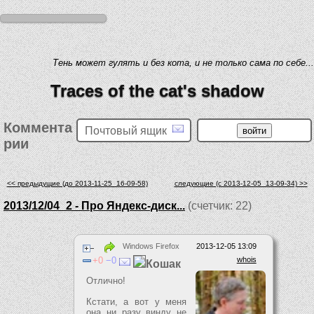
Тень может гулять и без кота, и не только сама по себе...
Traces of the cat's shadow
Коммента
Почтовый ящик
рии
<< предыдущие (до 2013-11-25_16-09-58)
следующие (c 2013-12-05_13-09-34) >>
2013/12/04_2 - Про Яндекс-диск...
(счетчик: 22)
Windows Firefox
2013-12-05 13:09
0
0
whois
Кошак
Отлично!
Кстати, а вот у меня
она ни разу винду не