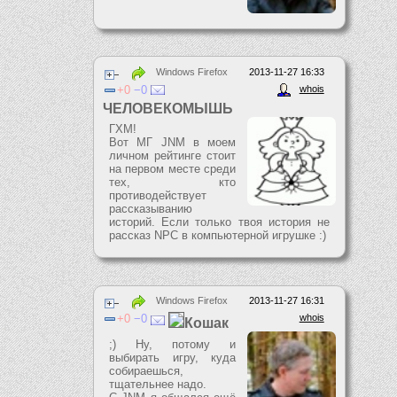
Windows Firefox
2013-11-27 16:33
0
0
whois
ЧЕЛОВЕКОМЫШЬ
ГХМ!
Вот МГ JNM в моем
личном рейтинге стоит
на первом месте среди
тех, кто
противодействует
рассказыванию
историй. Если только твоя история не
рассказ NPC в компьютерной игрушке :)
Windows Firefox
2013-11-27 16:31
0
0
whois
Кошак
;) Ну, потому и
выбирать игру, куда
собираешься,
тщательнее надо.