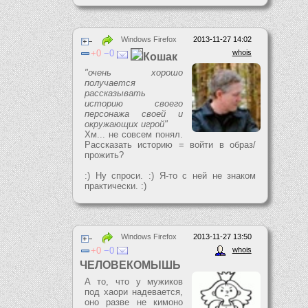
Windows Firefox
2013-11-27 14:02
0
0
whois
Кошак
"очень хорошо
получается
рассказывать
историю своего
персонажа своей и
окружающих игрой"
Хм... не совсем понял.
Рассказать историю = войти в образ/
прожить?
:) Ну спроси. :) Я-то с ней не знаком
практически. :)
Windows Firefox
2013-11-27 13:50
0
0
whois
ЧЕЛОВЕКОМЫШЬ
А то, что у мужиков
под хаори надевается,
оно разве не кимоно