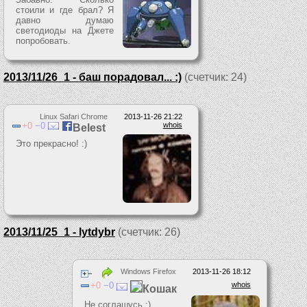
стоили и где брал? Я
давно думаю
светодиоды на Джете
попробовать.
2013/11/26_1 - баш порадовал... :)
(счетчик: 24)
Linux Safari Chrome
2013-11-26 21:22
0
0
whois
Belest
Это прекрасно! :)
2013/11/25_1 - lytdybr
(счетчик: 26)
Windows Firefox
2013-11-26 18:12
0
0
whois
Кошак
Не соглашусь ;)