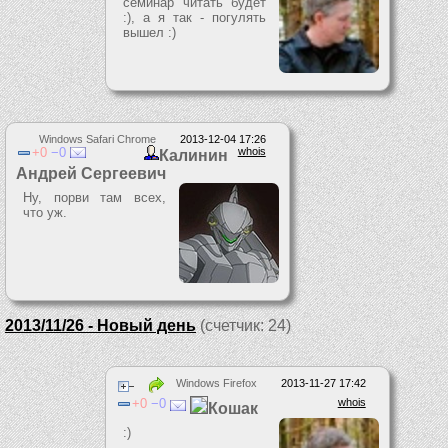
семинар читать будет
:), а я так - погулять
вышел :)
Windows Safari Chrome
2013-12-04 17:26
0
0
whois
Калинин
Андрей Сергеевич
Ну, порви там всех,
что уж.
2013/11/26 - Новый день
(счетчик: 24)
Windows Firefox
2013-11-27 17:42
0
0
whois
Кошак
:)