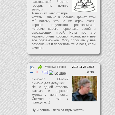
называется? Честно
говоря, не помню
точно :(
А на счет чего от игры
хотеть... Лично я большой фанат этой
МГ потому что на их играх очень
хорошо получается рассказывать
историю своего персонажа своей и
окружающих игрой. Рута про это
недавно очень хорошо писала, но у нее
все подзамочное. Могу спросить у нее
разрешения и переслать тебе пост, если
хочешь.
Windows Firefox
2013-11-26 18:12
0
0
whois
Кошак
Кимоно? Ой-ли?
Кимоно для девушек...
Не, с одной стороны
хакама и верхняя
куртка у меня есть.
Оружия - нет в
принципе. :)
Ну и понять - чего от игры хотеть.