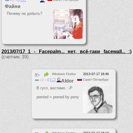
0
0
Файни
Почему не добыть?
2013/07/17_1 - Facepalm... нет, всё-таки facewall... :)
(счетчик: 39)
Windows Firefox
2013-07-17 18:49
0
0
Санкт-Петербург
Aldor
В гугл, вестимо. :-P
pwnied = pwned by pony