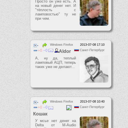
Просто он уже есть. А
на новый денег нет. И
"тёплость с
ламповостью" ту не
при чем.
Windows Firefox
2013-07-08 17:10
0
0
Санкт-Петербург
Aldor
А, ну да, теплый
ламповый АЦП, теперь
таких уже не делают...
Windows Firefox
2013-07-08 10:40
0
0
Санкт-Петербург
Кошак
У мсье нет денег на
Delta от M-Audio