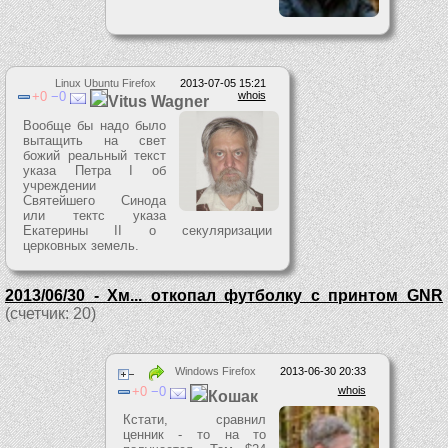
Linux Ubuntu Firefox
2013-07-05 15:21
0
0
whois
Vitus Wagner
Вообще бы надо было
вытащить на свет
божий реальный текст
указа Петра I об
учреждении
Святейшего Синода
или тектс указа
Екатерины II о секуляризации
церковных земель.
2013/06/30 - Хм... откопал футболку с принтом GNR
(счетчик: 20)
Windows Firefox
2013-06-30 20:33
0
0
whois
Кошак
Кстати, сравнил
ценник - то на то