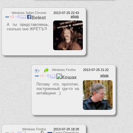
Windows Safari Chrome
2013-07-25 22:43
0
0
whois
Belest
А ты представляешь,
сколько оно ЖРЁТЪ?!
Windows Firefox
2013-07-25 21:22
0
0
whois
Кошак
Потому что прототип,
построенный где-то на
китайщине. :)
Windows Firefox
2013-07-25 18:28
Санкт-Петербург