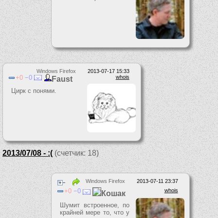
Windows Firefox
2013-07-17 15:33
0
0
whois
Faust
Цирк с понями.
2013/07/08 - :(
(счетчик: 18)
Windows Firefox
2013-07-11 23:37
0
0
whois
Кошак
Шумит встроенное, по
крайней мере то, что у