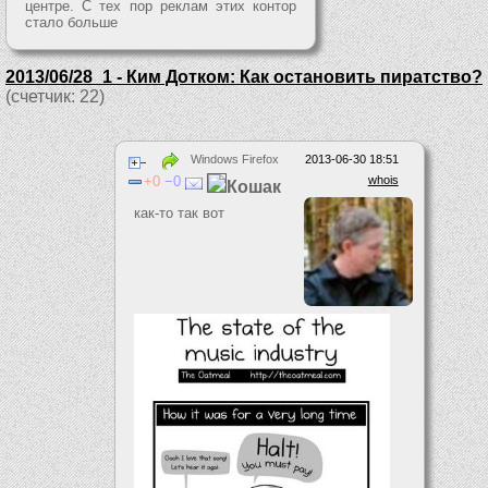
центре. С тех пор реклам этих контор
стало больше
2013/06/28_1 - Ким Дотком: Как остановить пиратство?
(счетчик: 22)
Windows Firefox
2013-06-30 18:51
0
0
whois
Кошак
как-то так вот