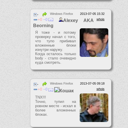
Windows Firefox
2013-07-05 15:32
0
0
whois
Alexey AKA
Beorning
Я тоже - и потому
проверку начал с того,
что тупо прибивал
вложенные блоки
изнутри наружу.
Когда осталось только
body - стало очевидно
куда смотреть.
Windows Firefox
2013-07-05 09:18
0
0
whois
Кошак
TNX!!!
Точно, тупил на
ровном месте - искал в
более вложенных
блоках.