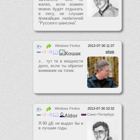
жалко, если взамен
можно будет отдыхать
в лесу, не слушая
ближайших любителей
"Русского шансона".
Windows Firefox
2013-07-30 11:37
0
0
whois
Кошак
э... тут те в мощности
дело, если ты обратил
внимание на топик.
Windows Firefox
2013-07-30 10:32
0
0
Санкт-Петербург
Aldor
Я 90 дБ не выдал бы и
в лучшие годы.