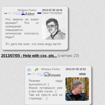
Windows Firefox
2013-07-05 16:42
0
0
Санкт-Петербург
Aldor
Что именно не знают
мужики? Что от
освящения
повышается
оптическая плотность
воды?
Я с детства знал, что попы воду мутят.
2013/07/05 - Help with css, pls...
(счетчик: 23)
Windows Firefox
2013-07-05 15:52
0
0
whois
Кошак
Резюме: надо
высыпаться :)
Иначе путаешься уже
и без трёх сосен. :)
Там же просто всё на
странице... :)