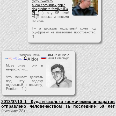
(
http://www.m-
audio.com/index.php?
do=products.family&ID=
P[...]
:), а у SB Live!
АЦП весьма и весьма
неплох.
Ну а держать отдельный комп под
оцифровку не позволяет пространство.
:)
Windows Firefox
2013-07-08 10:32
0
0
Санкт-Петербург
Aldor
Мсье знает толк в
некрофилии...
Что мешает держать
под эту задачу
отдельный, к примеру,
Pentium II? :)
2013/07/10_1 - Куда и сколько космических аппаратов
отправлено человечеством за последние 50 лет
(счетчик: 28)