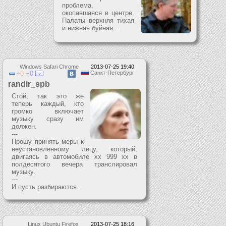
проблема,
окопавшаяся в центре.
Палаты верхняя тихая
и нижняя буйная...
Windows Safari Chrome
2013-07-25 19:40
0
0
Санкт-Петербург
randir_spb
Стой, так это же
теперь каждый, кто
громко включает
музыку сразу им
должен.
---
Прошу принять меры к
неустановленному лицу, который,
двигаясь в автомобиле хх 999 хх в
полдесятого вечера транслировал
музыку.
---
И пусть разбираются.
Linux Ubuntu Firefox
2013-07-25 18:16