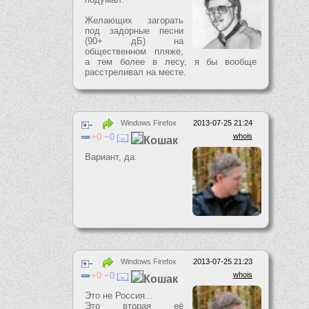
Желающих загорать
под задорные песни
(90+ дБ) на
общественном пляже,
а тем более в лесу, я бы вообще
расстреливал на месте.
Windows Firefox
2013-07-25 21:24
0
0
whois
Кошак
Вариант, да.
Windows Firefox
2013-07-25 21:23
0
0
whois
Кошак
Это не Россия...
Это вторая её