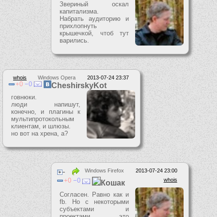
Звериный оскал
капитализма.
Набрать аудиторию и
прихлопнуть
крышечкой, чтоб тут
варились.
whois
Windows Opera
2013-07-24 23:37
0
0
CheshirskyKot
говнюки.
люди напишут,
конечно, и плагины к
мультипротокольным
клиентам, и шлюзы.
но вот на хрена, а?
Windows Firefox
2013-07-24 23:00
0
0
whois
Кошак
Согласен. Равно как и
fb. Но с некоторыми
субъектами и
проектами это