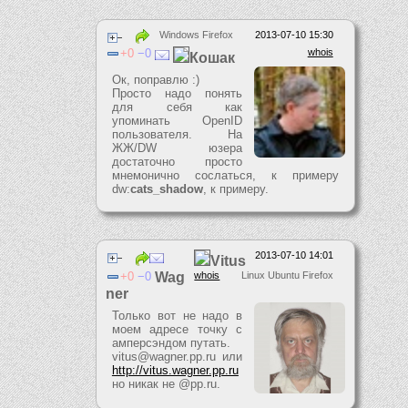
Windows Firefox
2013-07-10 15:30
0
0
whois
Кошак
Ок, поправлю :)
Просто надо понять
для себя как
упоминать OpenID
пользователя. На
ЖЖ/DW юзера
достаточно просто
мнемонично сослаться, к примеру
dw:
cats_shadow
, к примеру.
2013-07-10 14:01
Vitus
0
0
Wag
whois
Linux Ubuntu Firefox
ner
Только вот не надо в
моем адресе точку с
амперсэндом путать.
vitus@wagner.pp.ru или
http://vitus.wagner.pp.ru
но никак не @pp.ru.