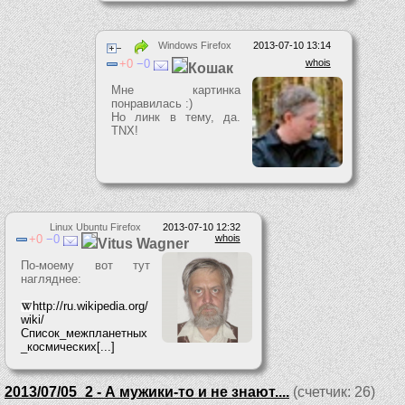
Windows Firefox
2013-07-10 13:14
0
0
whois
Кошак
Мне картинка
понравилась :)
Но линк в тему, да.
TNX!
Linux Ubuntu Firefox
2013-07-10 12:32
0
0
whois
Vitus Wagner
По-моему вот тут
нагляднее:
http://ru.wikipedia.org/
wiki/
Список_межпланетных
_космических[...]
2013/07/05_2 - А мужики-то и не знают....
(счетчик: 26)