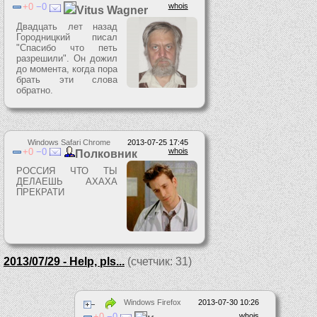
0
0
whois
Vitus Wagner
Двадцать лет назад
Городницкий писал
"Спасибо что петь
разрешили". Он дожил
до момента, когда пора
брать эти слова
обратно.
Windows Safari Chrome
2013-07-25 17:45
0
0
whois
Полковник
РОССИЯ ЧТО ТЫ
ДЕЛАЕШЬ АХАХА
ПРЕКРАТИ
2013/07/29 - Help, pls...
(счетчик: 31)
Windows Firefox
2013-07-30 10:26
0
0
whois