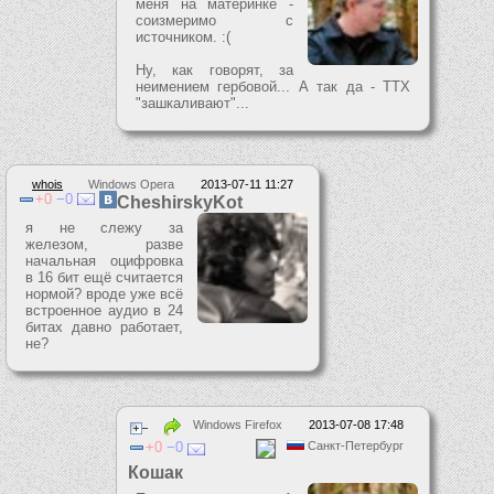
меня на материнке -
соизмеримо с
источником. :(
Ну, как говорят, за
неимением гербовой... А так да - ТТХ
"зашкаливают"...
whois
Windows Opera
2013-07-11 11:27
0
0
CheshirskyKot
я не слежу за
железом, разве
начальная оцифровка
в 16 бит ещё считается
нормой? вроде уже всё
встроенное аудио в 24
битах давно работает,
не?
Windows Firefox
2013-07-08 17:48
0
0
Санкт-Петербург
Кошак