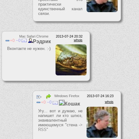
практически
единственный канал
связи.
Mac Safari Chrome
2013-07-24 20:32
0
0
whois
Рэдрик
Вконтакте не нужен. :-)
Windows Firefox
2013-07-24 16:23
0
0
whois
Кошак
Угу... вот и думаю, не
напишет ли кто шлюз,
эквивалентный
имеющемуся "стена -
>
RSS
"