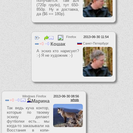
получается. Там $24
(720р грубо), тут 650-
850р. Ну и доставка,
да ($6 == 180р).
Firefox
2013-06-30 11:54
0
0
Кошак
Санкт-Петербург
А эскиз кто нарисует?
:-) Я не художник :-)
Windows Firefox
2013-06-30 08:56
0
0
whois
Марина
Так ведь куча контор,
которые по твоему
эскизу делают
футболки есть... мы
когда-то заказывали на
Восстания в копи-