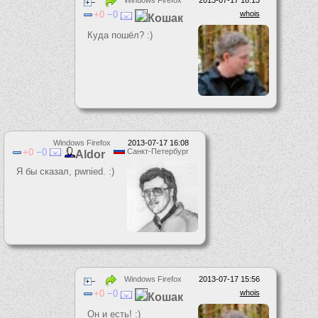
Windows Firefox
2013-07-17 18:13
0
0
whois
Кошак
Куда пошёл? :)
Windows Firefox
2013-07-17 16:08
0
0
Санкт-Петербург
Aldor
Я бы сказал, pwnied. :)
Windows Firefox
2013-07-17 15:56
0
0
whois
Кошак
Он и есть! :)