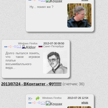
Кошак
Ну... понял же ?
Windows Firefox
2013-07-30 09:50
0
0
Санкт-Петербург
Aldor
Долго пытался понять,
что такое игровое
платье
восьмибалльного
вида...
2013/07/24 - ВКонтактег - ФУ!!!!!!
(счетчик: 36)
Windows Firefox
2013-07-26 12:54
0
0
whois
Кошак