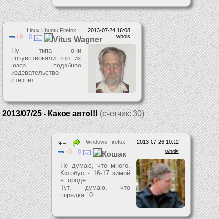
Linux Ubuntu Firefox
2013-07-24 16:08
0
0
whois
Vitus Wagner
Ну типа они
почувствовали что их
юзер подобное
издевательство
стерпит.
2013/07/25 - Какое авто!!!
(счетчик: 30)
Windows Firefox
2013-07-26 10:12
0
0
whois
Кошак
Не думаю, что много.
Котобус - 16-17 зимой
в городе.
Тут, думаю, что
порядка 10.