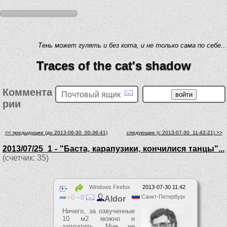
Тень может гулять и без кота, и не только сама по себе...
Traces of the cat's shadow
Коммента
Почтовый ящик
рии
<< предыдущие (до 2013-06-30_00-36-41)
следующие (c 2013-07-30_11-42-21) >>
2013/07/25_1 - "Баста, карапузики, кончилися танцы"...
(счетчик: 35)
Windows Firefox
2013-07-30 11:42
0
0
Санкт-Петербург
Aldor
Ничего, за озвученные
10 м2 можно и
заплатить. Мне не