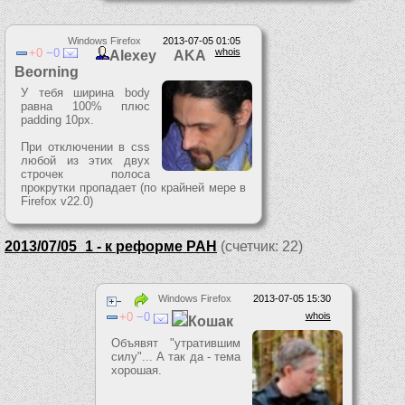
Windows Firefox
2013-07-05 01:05
0
0
whois
Alexey AKA
Beorning
У тебя ширина body
равна 100% плюс
padding 10px.
При отключении в css
любой из этих двух
строчек полоса
прокрутки пропадает (по крайней мере в
Firefox v22.0)
2013/07/05_1 - к реформе РАН
(счетчик: 22)
Windows Firefox
2013-07-05 15:30
0
0
whois
Кошак
Объявят "утратившим
силу"... А так да - тема
хорошая.