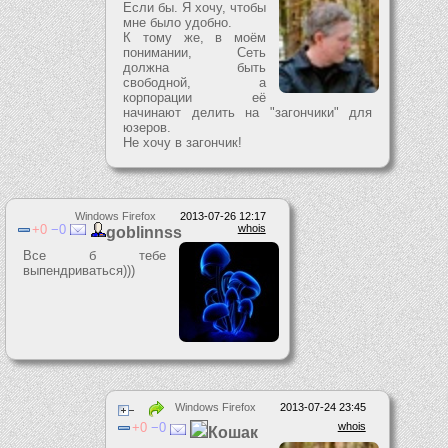
Если бы. Я хочу, чтобы
мне было удобно.
К тому же, в моём
понимании, Сеть
должна быть
свободной, а
корпорации её
начинают делить на "загончики" для
юзеров.
Не хочу в загончик!
Windows Firefox
2013-07-26 12:17
0
0
whois
goblinnss
Все б тебе
выпендриваться)))
Windows Firefox
2013-07-24 23:45
0
0
whois
Кошак