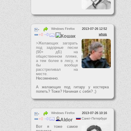
Windows Firefox
2013-07-26 12:52
0
0
whois
Кошак
>Желающих загорать
под задорные песни
(90+ дБ) на
общественном пляже,
а тем более в лесу, я
бы вообще
расстреливал на
месте.
Несомненно.
А желающих под гитару у костерка
попеть? Тоже? Начиная с себя? ;)
Windows Firefox
2013-07-26 10:16
0
0
Санкт-Петербург
Aldor
Вот я тоже самое
подумал.