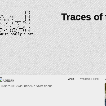
Traces of
 \ 
o o
_)
ou're really a cat...
whois
Windows Firefox
Кошак
 ничего не изменилось в этом плане.