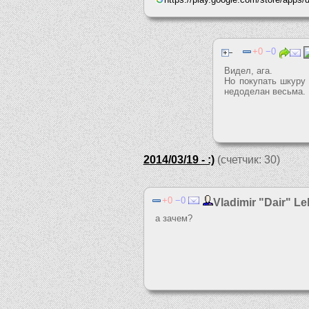
0
0
Видел, ага.
Но покупать шкуру 
недоделан весьма.
2014/03/19 - :)
(счетчик: 30)
0
0
Vladimir "Dair" L
а зачем?