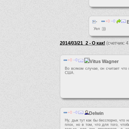
0
0
B
Уел :)))
2014/03/21_2 - О как!
(счетчик: 4
0
0
Vitus Wagner
Во всяком случае, он считает что
США.
0
0
Delwin
Ну, дык тут как бы бесспорно, что 
плох, но в том, что для того, что
только для тех предметов, в к