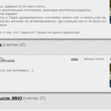
ы, дайджесты по ним в почту.
 региональных источников, агрегация инет/печать/радио/тв.
лне вариант.
ота у Гарри одновременного состояния newsru.com и newsru.com.ua,
генство желание не активизировалось. Да и раньше как-то не было его
иске.
т о том, что "садиться" только на одного агрегатора.
s
(счетчик: 42)
whois
Windows Firefox
Кошак
ся, как оклемаюсь. :)
ысли, IMHO
(счетчик: 27)