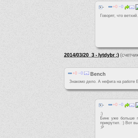
0
0
Говорят, что ветхий
2014/03/20_3 - lytdybr :)
(счетчик
0
0
Bench
Знакомо дело. А нефига на работе Б
0
0
:)
Бинк уже больше г
прикрутил. :) Вот в
:P