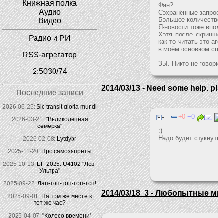
Книжная полка
Фан?
Аудио
Сохранённые запрос
Большое количество
Видео
Я-новости тоже впо
Хотя после скринш
Радио и РИ
как-то читать это а
в моём основном сп
RSS-агрегатор
ЗЫ. Никто не говори
2:5030/74
2014/03/13 - Need some help, pl
Последние записи
2026-06-25:
Sic transit gloria mundi
0
0
2026-03-21:
"Великолепная
семёрка"
:)
Надо будет стукнуть
2026-02-08:
Lytdybr
2025-11-20:
Про самозапреты
2025-10-13:
БГ-2025. U4102 "Лев-
Ультра"
2025-09-22:
Лап-топ-топ-топ-топ!
2014/03/18_3 - Любопытные м
2025-09-01:
На том же месте в
тот же час?
2025-04-07:
"Колесо времени"