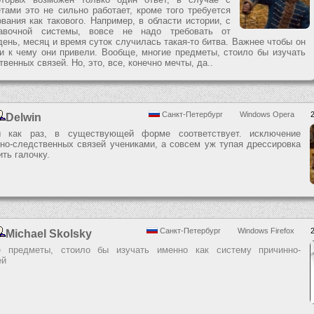
ами это не сильно работает, кроме того требуется
ания как такового. Например, в области истории, с
авочной системы, вовсе не надо требовать от
день, месяц и время суток случилась такая-то битва. Важнее чтобы он
и к чему они привели. Вообще, многие предметы, стоило бы изучать
венных связей. Но, это, все, конечно мечты, да..
Санкт-Петербург
Windows Opera
Delwin
 как раз, в существующей форме соответствует. исключение
но-следственных связей учениками, а совсем уж тупая дрессировка
ить галочку.
Санкт-Петербург
Windows Firefox
Michael Skolsky
 предметы, стоило бы изучать именно как систему причинно-
ей