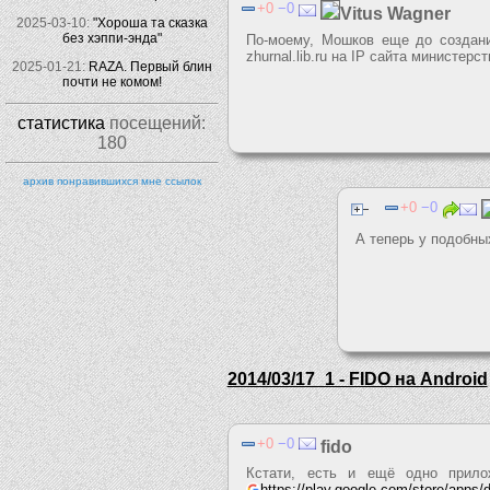
0
0
Vitus Wagner
2025-03-10:
"Хороша та сказка
без хэппи-энда"
По-моему, Мошков еще до создани
zhurnal.lib.ru на IP сайта министерс
2025-01-21:
RAZA. Первый блин
почти не комом!
статистика
посещений:
180
архив понравившихся мне ссылок
0
0
А теперь у подобны
2014/03/17_1 - FIDO на Android
0
0
fido
Кстати, есть и ещё одно прил
https://play.google.com/store/apps/d