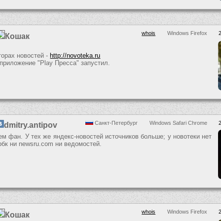
whois
Windows Firefox
Кошак
торах новостей -
http://novoteka.ru
 приложение "Play Пресса" запустил.
Санкт-Петербург
Windows Safari Chrome
dmitry.antipov
ем фан. У тех же яндекс-новостей источников больше; у новотеки нет
рбк ни newsru.com ни ведомостей.
whois
Windows Firefox
Кошак