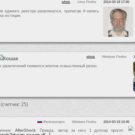
whois
Linux Firefox
2014-03-18 17:00
я единого реестра развлекался, прописав A-запись
тва юстиции.
whois
Windows Firefox
Кошак
х развлечений появился вполне осмысленный резон.
(счетчик: 25)
Железногорск
Windows Firefox
2014-03-19 10:45
ожение:
AfterShock
. Правда, автор за него 1 доллар просит:
etails?id=com.asvcorp.af[...]