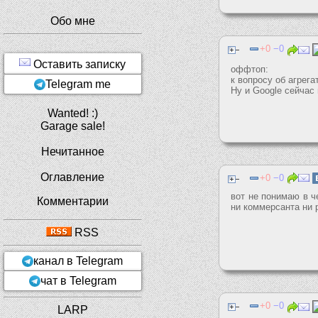
Обо мне
0
0
Оставить записку
оффтоп:
к вопросу об агрега
Telegram me
Ну и Google сейчас
Wanted! :)
Garage sale!
Нечитанное
Оглавление
0
0
вот не понимаю в ч
Комментарии
ни коммерсанта ни 
RSS
канал в Telegram
чат в Telegram
0
0
LARP