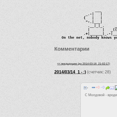
             ___       
         _.-|   |      
        {   |   |      
         "-.|___|      
          .__|_|_.     
          |      |   _
        .+|______|_.-|_
  On the net, nobody knows y
Комментарии
<< предыдущие (до 2014-03-16_21-02-17)
2014/03/14_1 - :)
(счетчик: 28)
0
0
С Молдовой - вроде