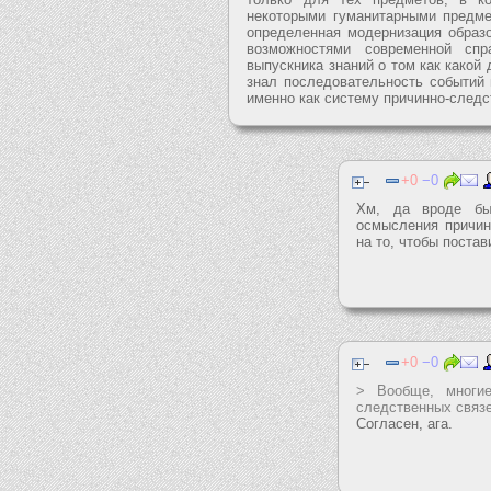
некоторыми гуманитарными предмет
определенная модернизация образов
возможностями современной спр
выпускника знаний о том как какой 
знал последовательность событий 
именно как систему причинно-следст
0
0
Хм, да вроде бы
осмысления причин
на то, чтобы постав
0
0
> Вообще, многие
следственных связ
Согласен, ага.