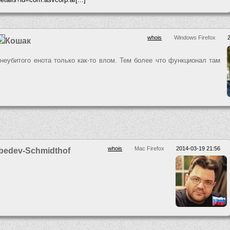
whois
Windows Firefox
Кошак
неубитого енота только как-то влом. Тем более что функционал там
whois
Mac Firefox
2014-03-19 21:56
ebedev-Schmidthof