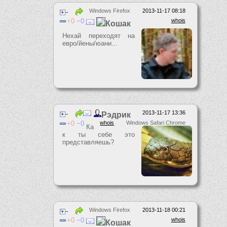
Windows Firefox
2013-11-17 08:18
0
0
whois
Кошак
Нехай переходят на
евро/йены/юани...
2013-11-17 13:36
Рэдрик
0
0
whois
Windows Safari Chrome
Ка
к ты себе это
представляешь?
Windows Firefox
2013-11-18 00:21
0
0
whois
Кошак