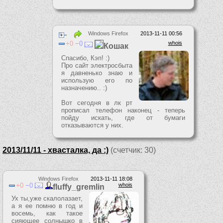
Windows Firefox
2013-11-11 00:56
0
0
whois
Кошак
Спасибо, Кэп! :)
Про сайт электросбыта
я давненько знаю и
использую его по
назначению.. :)
Вот сегодня в лк рт
прописал телефон наконец - теперь
пойду искать, где от бумаги
отказываются у них.
2013/11/11 - хвасталка, да :)
(счетчик: 30)
Windows Firefox
2013-11-11 18:08
0
0
whois
fluffy_gremlin
Ух ты,уже скалолазает,
а я ее помню в год и
восемь, как такое
сияющее солнышко в