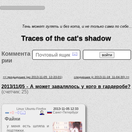
Тень может гулять и без кота, и не только сама по себе...
Traces of the cat's shadow
Коммента
Почтовый ящик
рии
<< предыдущие (до 2013-11-05_12-33-01)
следующие (c 2013-11-18_11-04-30) >>
2013/11/05 - А может завалялось у кого в гардеробе?
(счетчик: 25)
Linux Ubuntu Firefox
2013-11-05 12:33
0
0
Санкт-Петербург
Файни
у меня есть шляпа и
подтяжки.