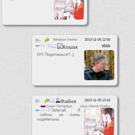
Windows Firefox
2013-11-05 12:50
0
0
whois
Кошак
О!!! Поделишься? ;)
2013-11-05 13:16
Файни
Санкт-Петербург
Linux Ubuntu Firefox
0
0
Забегай. Я
сейчас не очень
ходибельна.