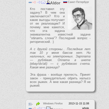
0
0
Санкт-Петербург
Aldor
Кто поставил эту
задачу? В чем она
заключается? Кто и
какие выгоды получает
от ее реализации? И
почему мне кажется,
что эта задача
эквивалентна известной задаче
"облаять слона"? Последний вопрос -
риторический. :)
А с другой стороны... Последние лет
так 10 у меня баксов нет. Ни
наличных, ни электронных. Зарплата
— рублёвая. Оплата в инете
(ebay/dx/ali) — с рублёвого счета.
Какая мне разница?
Эта фраза - вообще прелесть. Принят
закон - принудительно обрить налысо
всех рыжих. А мне какая разница? Я не
рыжий.
Windows Firefox
2013-11-15 11:08
0
0
whois