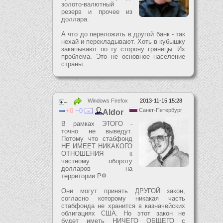
золото-валютный
резерв и прочее из
доллара.
А что до переложить в другой банк - так
нехай и перекладывают. Хоть в кубышку
закапывают по ту сторону границы. Их
проблема. Это не основное население
страны.
Windows Firefox
2013-11-15 15:28
0
0
Санкт-Петербург
Aldor
В рамках ЭТОГО -
точно не выведут.
Потому что стабфонд
НЕ ИМЕЕТ НИКАКОГО
ОТНОШЕНИЯ к
частному обороту
долларов на
территории РФ.
Они могут принять ДРУГОЙ закон,
согласно которому никакая часть
стабфонда не хранится в казначейских
облигациях США. Но этот закон не
будет иметь НИЧЕГО ОБЩЕГО с