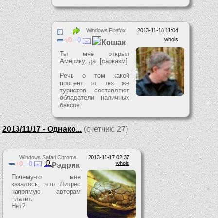
Windows Firefox
2013-11-18 11:04
0
0
whois
Кошак
Ты мне открыл
Америку, да. [сарказм]
Речь о том какой
процент от тех же
туристов составляют
обладатели наличных
баксов.
2013/11/17 - Однако...
(счетчик: 27)
Windows Safari Chrome
2013-11-17 02:37
0
0
whois
Рэдрик
Почему-то мне
казалось, что Литрес
напрямую авторам
платит.
Нет?