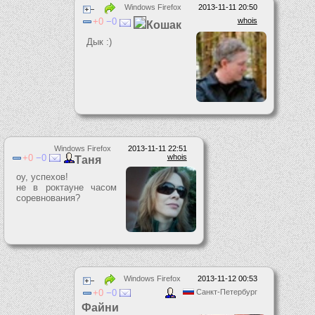
Windows Firefox
2013-11-11 20:50
0
0
whois
Кошак
Дык :)
Windows Firefox
2013-11-11 22:51
0
0
whois
Таня
оу, успехов!
не в роктауне часом
соревнования?
Windows Firefox
2013-11-12 00:53
0
0
Санкт-Петербург
Файни