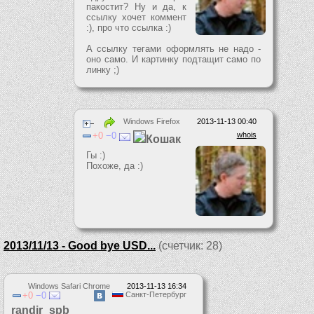
пакостит? Ну и да, к
ссылку хочет коммент
:), про что ссылка :)
А ссылку тегами оформлять не надо -
оно само. И картинку подтащит само по
линку ;)
Windows Firefox
2013-11-13 00:40
0
0
whois
Кошак
Гы :)
Похоже, да :)
2013/11/13 - Good bye USD...
(счетчик: 28)
Windows Safari Chrome
2013-11-13 16:34
0
0
Санкт-Петербург
randir_spb